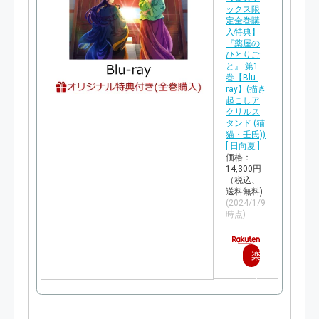
ックス限
定全巻購
入特典】
『薬屋の
ひとりご
と』 第1
巻【Blu-
ray】(描き
起こしア
クリルス
タンド (猫
猫・壬氏))
[ 日向夏 ]
価格：
14,300円
（税込、
送料無料)
(2024/1/9
時点)
楽
天
で