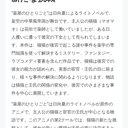
“薬屋のひとりごと”は日向夏によるライトノベルで、
架空の中華風帝国が舞台です。主人公の猫猫（マオマ
オ）は花街で薬師として働いていましたが、ある日、
人攫いに遭って後宮の下女として売られてしまいま
す。本作は、猫猫が後宮で起こる謎や事件を薬学の専
門知識を使って解決するミステリー、ファンタジー、
ラブコメディ要素を含んだ作品です。猫猫は後宮での
彼女の能力が認められ、美形の宦官・壬氏の目に留ま
り、様々な事件の解決に関わるようになります。物語
は猫猫と壬氏の関係の変化や、後宮でのさまざまな事
件を中心に展開していきます​​。
“薬屋のひとりごと”は日向夏のライトノベルが原作の
アニメで、主人公の猫猫と宦官の壬氏が中心となる物
語です。このアニメの第2クールでは、猫猫の新たな挑