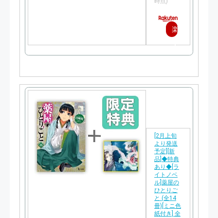
時点)
楽
天
で
購
入
[2月上旬
より発送
予定][新
品]◆特典
あり◆[ラ
イトノベ
ル]薬屋の
ひとりご
と (全14
冊)[ミニ色
紙付き] 全