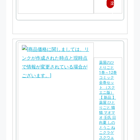
楽
天
で
購
入
薬屋のひ
とりごと
1巻～12巻
コミック
全巻セッ
ト （スク
エニ版）
【 新品 】
薬屋 ひと
りごと 猫
猫 マオマ
オ 壬氏 日
向夏 しの
とうこ ね
こクラゲ
スクウェ