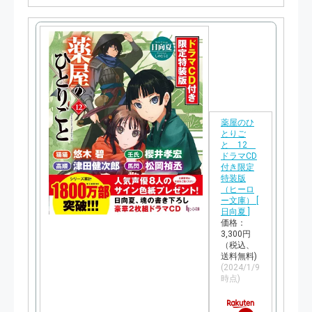
購
入
薬屋のひ
とりご
と 12
ドラマCD
付き限定
特装版
（ヒーロ
ー文庫） [
日向夏 ]
価格：
3,300円
（税込、
送料無料)
(2024/1/9
時点)