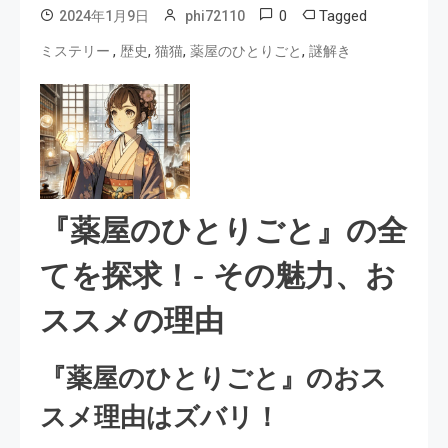
0
Tagged
2024年1月9日
phi72110
,
,
,
,
ミステリー
歴史
猫猫
薬屋のひとりごと
謎解き
『薬屋のひとりごと』の全
てを探求！- その魅力、お
ススメの理由
『薬屋のひとりごと』のおス
スメ理由はズバリ！