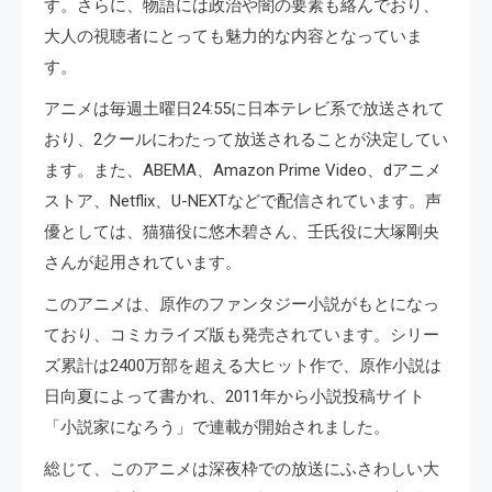
す。さらに、物語には政治や闇の要素も絡んでおり、
大人の視聴者にとっても魅力的な内容となっていま
す。
アニメは毎週土曜日24:55に日本テレビ系で放送されて
おり、2クールにわたって放送されることが決定してい
ます。また、ABEMA、Amazon Prime Video、dアニメ
ストア、Netflix、U-NEXTなどで配信されています。声
優としては、猫猫役に悠木碧さん、壬氏役に大塚剛央
さんが起用されています。
このアニメは、原作のファンタジー小説がもとになっ
ており、コミカライズ版も発売されています。シリー
ズ累計は2400万部を超える大ヒット作で、原作小説は
日向夏によって書かれ、2011年から小説投稿サイト
「小説家になろう」で連載が開始されました。
総じて、このアニメは深夜枠での放送にふさわしい大