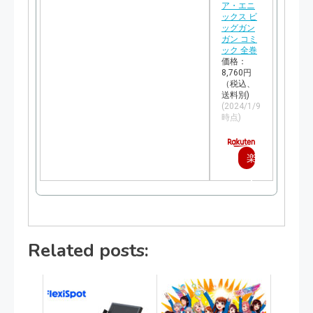
ア・エニ
ックス ビ
ッグガン
ガン コミ
ック 全巻
価格：
8,760円
（税込、
送料別)
(2024/1/9
時点)
楽
天
で
購
Related posts:
入