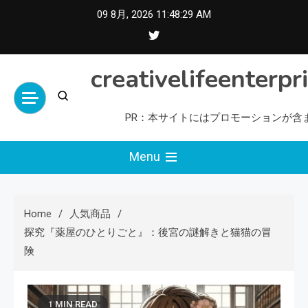
Skip
09 8月, 2026
11:48:31 AM
to
content
creativelifeenterpr
PR：本サイトにはプロモーションが含
Menu
Home
人気商品
探究『薬屋のひとりごと』：後宮の謎解きと猫猫の冒
険
1 MIN READ