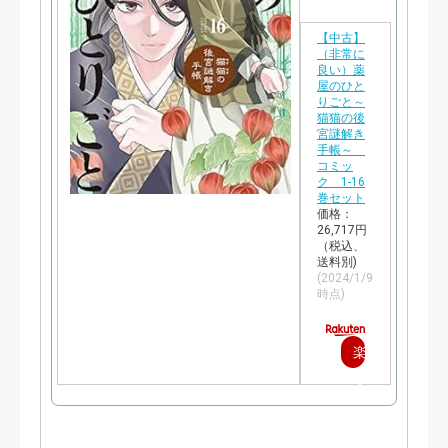
【中古】
（非常に
良い）薬
屋のひと
りごと～
猫猫の後
宮謎解き
手帳～
コミッ
ク 1-16
巻セット
価格：
26,717円
（税込、
送料別)
(2024/1/9
時点)
楽
天
で
購