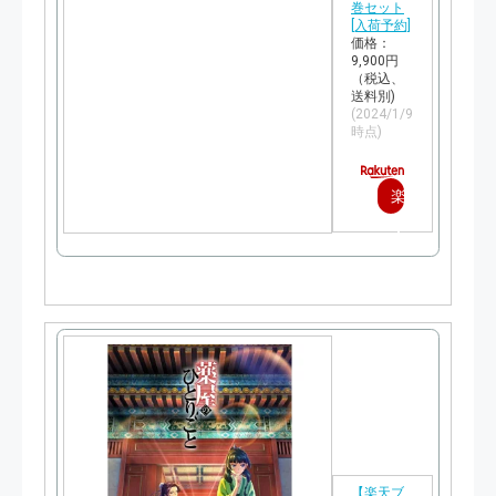
巻セット
[入荷予約]
価格：
9,900円
（税込、
送料別)
(2024/1/9
時点)
楽
天
で
購
入
【楽天ブ