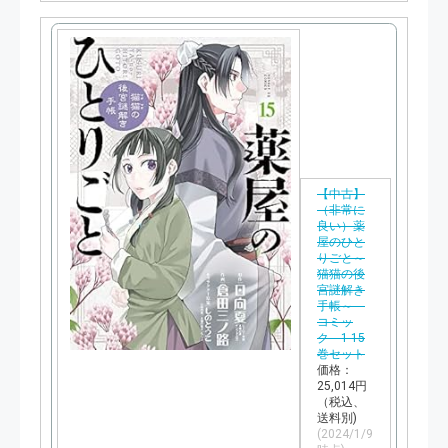
入
【中古】
（非常に
良い）薬
屋のひと
りごと～
猫猫の後
宮謎解き
手帳～
コミッ
ク 1-15
巻セット
価格：
25,014円
（税込、
送料別)
(2024/1/9