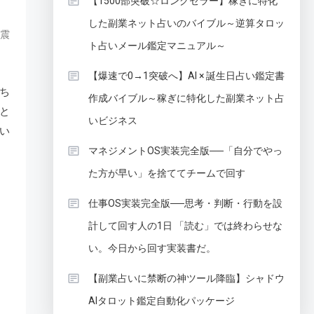
【1500部突破☆ロングセラー】稼ぎに特化
した副業ネット占いのバイブル～逆算タロッ
震
ト占いメール鑑定マニュアル～
【爆速で0→1突破へ】AI × 誕生日占い鑑定書
ち
作成バイブル～稼ぎに特化した副業ネット占
と
いビジネス
い
マネジメントOS実装完全版──「自分でやっ
た方が早い」を捨ててチームで回す
仕事OS実装完全版──思考・判断・行動を設
計して回す人の1日 「読む」では終わらせな
い。今日から回す実装書だ。
【副業占いに禁断の神ツール降臨】シャドウ
AIタロット鑑定自動化パッケージ