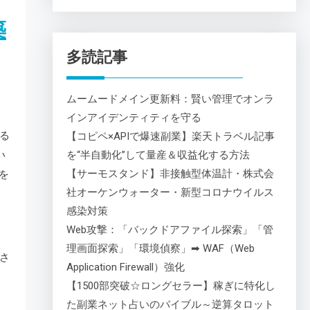
築
多読記事
ムームードメイン更新料：賢い管理でオンラ
インアイデンティティを守る
る
【コピペ×APIで爆速副業】楽天トラベル記事
を“半自動化”して量産＆収益化する方法
い
【サーモスタンド】非接触型体温計・株式会
を
社オーケンウォーター・新型コロナウイルス
感染対策
Web攻撃：「バックドアファイル探索」「管
理画面探索」「環境偵察」➡ WAF（Web
さ
Application Firewall）強化
【1500部突破☆ロングセラー】稼ぎに特化し
た副業ネット占いのバイブル～逆算タロット