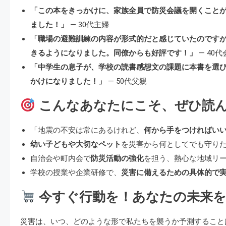
「この本をきっかけに、家族全員で防災会議を開くこと
ました！」
— 30代主婦
「職場の避難訓練の内容が形式的だと感じていたのです
きるようになりました。同僚からも好評です！」
— 40
「中学生の息子が、学校の読書感想文の課題に本書を選
かけになりました！」
— 50代父親
こんなあなたにこそ、ぜひ読
「地震の不安は常にあるけれど、
何から手をつければい
幼い子どもや大切なペット
を災害から何としてでも守り
自治会や町内会で
防災活動の強化
を担う、熱心な地域リ
学校の授業や企業研修で、
災害に備えるための具体的で
今すぐ行動を！あなたの未来を
災害は、いつ、どのような形で私たちを襲うか予測すること