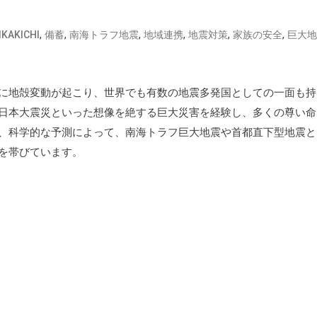
,
,
,
,
,
,
IKAKICHI
備蓄
南海トラフ地震
地域連携
地震対策
家族の安全
巨大地
に地殻変動が起こり、世界でも有数の地震多発国としての一面も持
日本大震災といった想像を絶する巨大災害を経験し、多くの尊い命
、科学的な予測によって、南海トラフ巨大地震や首都直下型地震と
を帯びています。