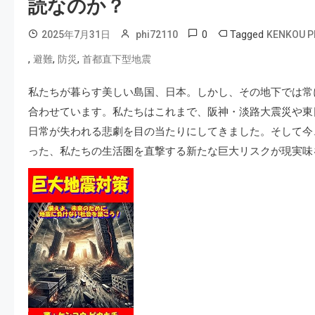
読なのか？
0
Tagged
2025年7月31日
phi72110
KENKOU P
,
,
,
避難
防災
首都直下型地震
私たちが暮らす美しい島国、日本。しかし、その地下では常
合わせています。私たちはこれまで、阪神・淡路大震災や東
日常が失われる悲劇を目の当たりにしてきました。そして今
った、私たちの生活圏を直撃する新たな巨大リスクが現実味