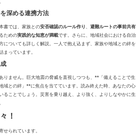
。
絆を深める連携方法
本書では、家族との
安否確認のルール作り
、
避難ルートの事前共有
るための
実践的な知恵が満載
です。さらに、地域社会における自治
方についても詳しく解説。一人で抱え込まず、家族や地域との絆を
詰まっています。
構成
ありません。巨大地震の脅威を直視しつつも、**「備えることで生
地域との絆」**に焦点を当てています。読み終えた時、あなたの心
いることでしょう。災害を乗り越え、より強く、よりしなやかに生
。
々！
寄せられています。