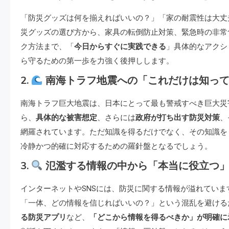
「防災グッズは何を揃えればいいの？」「家の耐震性は大丈
災グッズの選び方から、家具の転倒防止対策、緊急時の非常
ク方法まで、「
今日からすぐに実践できる
」具体的なアクシ
ら守るための第一歩を力強く後押しします。
2.
南海トラフ地震への「これだけは知っ
南海トラフ巨大地震は、日本にとって最も警戒すべき巨大災
ら、
具体的な被害想定
、さらには
政府が打ち出す防災対策
、
網羅されています。ただ知識を得るだけでなく、その知識を
冷静かつ的確に対応するための羅針盤となるでしょう。
3.
氾濫する情報の中から「本当に役立つ
インターネットやSNSには、防災に関する情報が溢れてい
「一体、どの情報を信じればいいの？」という混乱を避ける
る防災アプリ
など、
「どこから情報を得るべきか」が明確に