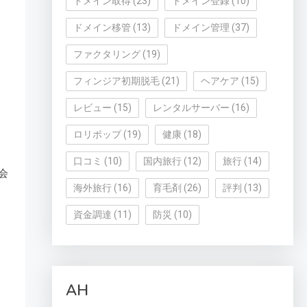
ドメイン取得
(23)
ドメイン登録
(10)
ドメイン移管
(13)
ドメイン管理
(37)
ファクタリング
(19)
フィンジア初期脱毛
(21)
ヘアケア
(15)
レビュー
(15)
レンタルサーバー
(16)
ロリポップ
(19)
健康
(18)
口コミ
(10)
国内旅行
(12)
旅行
(14)
会
海外旅行
(16)
育毛剤
(26)
評判
(13)
資金調達
(11)
防災
(10)
AH