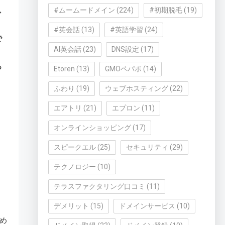
#ムームードメイン
(224)
#初期脱毛
(19)
し
#英会話
(13)
#英語学習
(24)
で
AI英会話
(23)
DNS設定
(17)
っ
Etoren
(13)
GMOペパボ
(14)
ふわり
(19)
ウェブホスティング
(22)
エアトリ
(21)
エプロン
(11)
オンラインショッピング
(17)
スピークエル
(25)
セキュリティ
(29)
テクノロジー
(10)
テラスファクタリング口コミ
(11)
！
デメリット
(15)
ドメインサービス
(10)
め