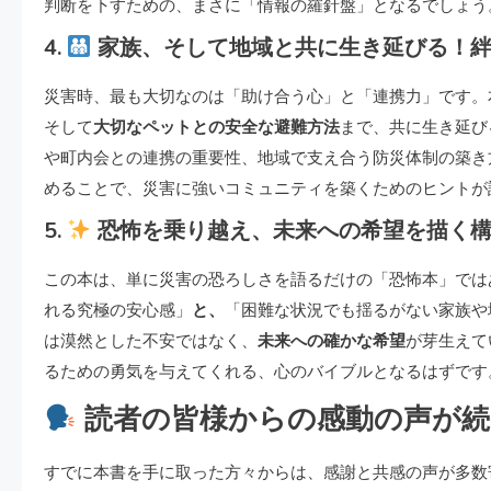
判断を下すための、まさに「情報の羅針盤」となるでしょう
4.
家族、そして地域と共に生き延びる！
災害時、最も大切なのは「助け合う心」と「連携力」です。
そして
大切なペットとの安全な避難方法
まで、共に生き延び
や町内会との連携の重要性、地域で支え合う防災体制の築き
めることで、災害に強いコミュニティを築くためのヒントが
5.
恐怖を乗り越え、未来への希望を描く
この本は、単に災害の恐ろしさを語るだけの「恐怖本」では
れる究極の安心感」
と、
「困難な状況でも揺るがない家族や
は漠然とした不安ではなく、
未来への確かな希望
が芽生えて
るための勇気を与えてくれる、心のバイブルとなるはずです
読者の皆様からの感動の声が続
すでに本書を手に取った方々からは、感謝と共感の声が多数