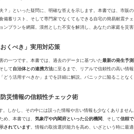
夫？」といった疑問に、明確な答えを示します。本書では、市販の
食備蓄リスト、そして専門家でなくてもできる自宅の簡易耐震チェ
ョンプランを網羅。漠然とした不安を解消し、あなたの家庭を災害
ておくべき」実用対応策
害の一つです。本書では、過去のデータに基づいた
最新の発生予測
そして
自治体との連携方法
に至るまで、リアルで信頼性の高い情報
「どう活用すべきか」までを詳細に解説。パニックに陥ることなく
」防災情報の信頼性チェック術
ます。しかし、その中には誤った情報や古い情報も少なくありません
ため、本書では、
気象庁や内閣府といった公的機関
、そして
信頼で
示されています
。情報の取捨選択能力を高め、いざという時に最適