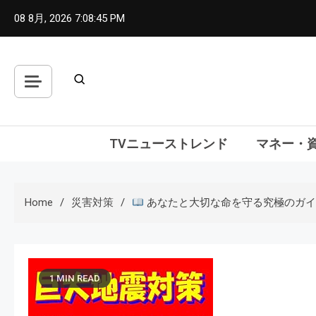
Skip
08 8月, 2026
7:08:46 PM
to
content
TVニューストレンド
マネー・
Home
災害対策
あなたと大切な命を守る究極のガイ
1 MIN READ