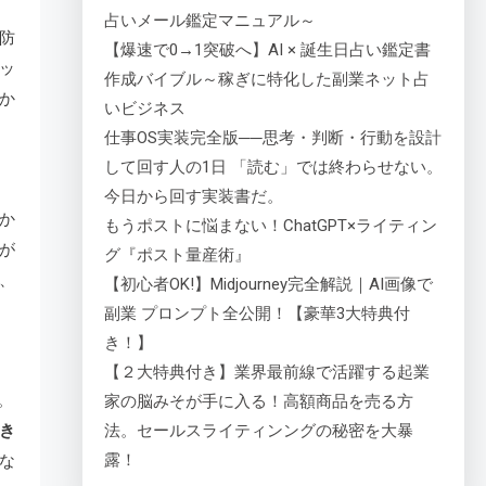
占いメール鑑定マニュアル～
防
【爆速で0→1突破へ】AI × 誕生日占い鑑定書
ッ
作成バイブル～稼ぎに特化した副業ネット占
か
いビジネス
仕事OS実装完全版──思考・判断・行動を設計
して回す人の1日 「読む」では終わらせない。
今日から回す実装書だ。
か
もうポストに悩まない！ChatGPT×ライティン
が
グ『ポスト量産術』
、
【初心者OK!】Midjourney完全解説｜AI画像で
副業 プロンプト全公開！【豪華3大特典付
き！】
【２大特典付き】業界最前線で活躍する起業
。
家の脳みそが手に入る！高額商品を売る方
法。セールスライティンングの秘密を大暴
き
露！
な