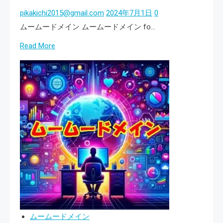
を
pikakichi2015@gmail.com
2024年7月1日
0
活
ムームードメイン ムームードメイン fo…
用
Read
Read More
し、
more
ド
about
メ
簡
イ
単
ン
に
管
始
理
め
を
る
も
WordPress！
っ
ム
と
ー
ス
ム
マ
ムームードメイン