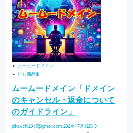
ム
安
ー
ー
心
ト
ド
の
メ
ド
イ
メ
ン
イ
変
ン
更
管
ムームードメイン
方
理
推し商品III
法
ムームードメイン「ドメイン
「簡
単
のキャンセル・返金について
操
のガイドライン」
作
で
pikakichi2015@gmail.com
2024年7月12日
0
ド