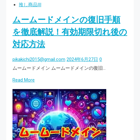
ー
ー
推し商品III
ド
ト
ムームードメインの復旧手順
メ
に！
イ
を徹底解説！有効期限切れ後の
ン
対応方法
for
WP
pikakichi2015@gmail.com
2024年6月27日
0
ホ
ムームードメイン ムームードメインの復旧…
ス
Read
Read More
テ
more
ィ
about
ン
ム
グ
ー
の
ム
実
ー
力