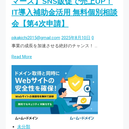
マース】SNS販促で売上UP！
ー
ス
IT導入補助金活用 無料個別相談
ム
を
ー
会【第4次申請】
≪
ド
——
メ
pikakichi2015@gmail.com
2025年8月10日
0
ム
イ
事業の成長を加速させる絶好のチャンス！ …
ー
ン
ム
Read
Read More
か
ー
more
ら
ド
about
始
メ
【ム
め
イ
ー
る
ン
ム
Google
の
ー
Workspace
姉
ド
｜
妹
メ
独
未分類
サ