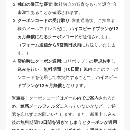
独自の厳正な審査
: 弊社独自の審査をもって設立1年
未満であることが確認されます。
クーポンコードの受け取り
: 審査通過後、ご担当者
様のメールアドレス宛に、
ハイスピードプランが12
ヵ月無償になるクーポンコード
が送信されます。
（
フォーム送信から5営業日以内
にお送りいたしま
す。）
契約時にクーポン適用
: ロリポップ！の
新規お申し
込み
を行い、
無料期間（10日間）以内
にこのクーポ
ンコードを使用して本契約することで、
ハイスピー
ドプランが12ヵ月無償
となります。
※重要
：クーポンコードは
メール内でご案内
されるた
め、
迷惑メールフォルダ
に入っていないかなど、ご確
認を忘れずにお願いいたします。また、新規申し込み
後の
無料期間10日間を過ぎてしまうとクーポンが適用