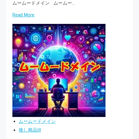
ムームードメイン ムームー…
ム
Read
Read More
ル
more
の
about
連
安
携
全
ガ
で
イ
簡
ド
単！
ム
ー
ム
ー
ド
ムームードメイン
メ
推し商品III
イ