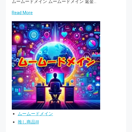
ムームードメイン ムームードメイン 返金…
メ
Read
Read More
イ
more
ン
about
名
ム
や
ー
登
ム
録
ー
情
ド
報
メ
の
イ
変
ン
更
「ド
を
メ
サ
ムームードメイン
イ
ポ
推し商品III
ン
ー