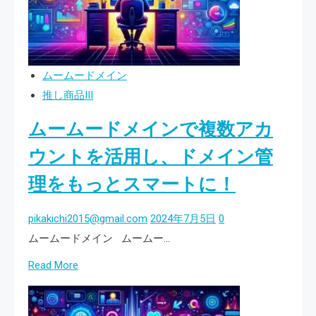
イ
ン
も
安
ムームードメイン
心！
推し商品III
ム
ムームードメインで複数アカ
ー
ム
ウントを活用し、ドメイン管
ー
理をもっとスマートに！
ド
メ
pikakichi2015@gmail.com
2024年7月5日
0
イ
ムームードメイン ムームー…
ン
Read
Read More
で
more
簡
about
単