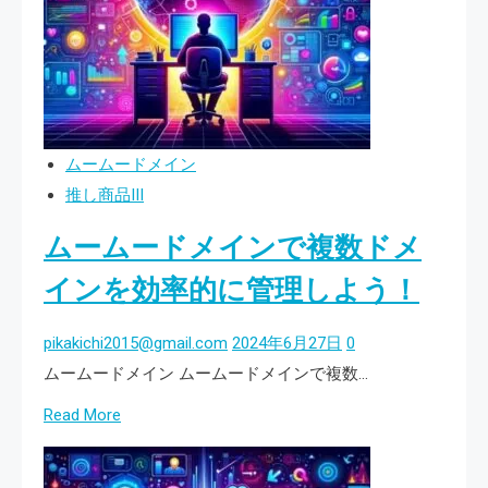
ド
と
メ
は？
イ
ン
の
復
ムームードメイン
旧
推し商品III
手
ムームードメインで複数ドメ
順
を
インを効率的に管理しよう！
徹
底
pikakichi2015@gmail.com
2024年6月27日
0
解
ムームードメイン ムームードメインで複数…
説！
Read
Read More
有
more
効
about