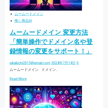
サ
は、
ー
そ
ムームードメイン
バ
ん
推し商品III
ー
な
ムームードメイン 変更方法
を
あ
変
「簡単操作でドメイン名や登
な
更！
た
録情報の変更をサポート！」
ム
の
ー
熱
pikakichi2015@gmail.com
2024年7月14日
0
ム
意
ムームードメイン ドメイン…
ー
を
Read
Read More
ド
全
more
メ
力
about
イ
で
ム
ン
サ
ー
で
ポ