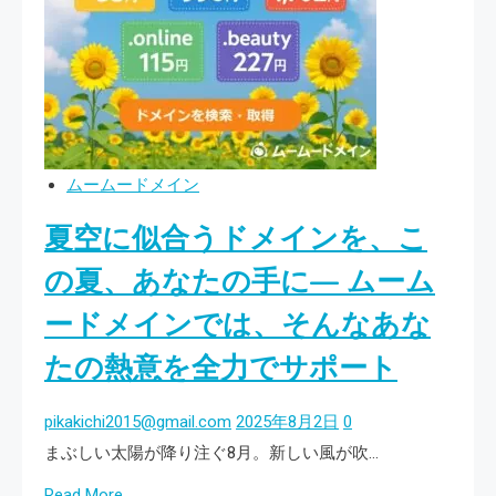
入
イ
補
ト
助
の
金
安
活
全
用
を
ムームードメイン
無
無
料
夏空に似合うドメインを、こ
料
個
で
の夏、あなたの手に— ムーム
別
診
相
ードメインでは、そんなあな
断！
談
たの熱意を全力でサポート
ム
会
ー
【第
pikakichi2015@gmail.com
2025年8月2日
0
ム
4
まぶしい太陽が降り注ぐ8月。新しい風が吹…
ー
次
ド
Read
Read More