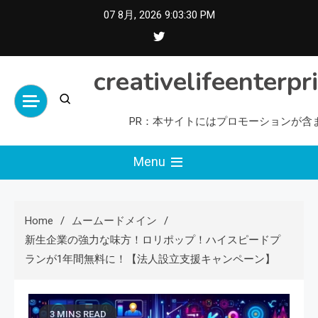
Skip
07 8月, 2026
9:03:31 PM
to
content
creativelifeenterpr
PR：本サイトにはプロモーションが含
Menu
Home
ムームードメイン
新生企業の強力な味方！ロリポップ！ハイスピードプ
ランが1年間無料に！【法人設立支援キャンペーン】
3 MINS READ