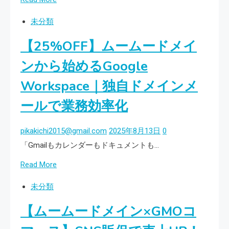
more
未分類
about
【25%OFF】ムームードメイ
固
定
ンから始めるGoogle
IP
Workspace｜独自ドメインメ
で、
ど
ールで業務効率化
こ
で
pikakichi2015@gmail.com
2025年8月13日
0
も
「Gmailもカレンダーもドキュメントも…
安
Read
Read More
全
more
な
未分類
about
オ
【ムームードメイン×GMOコ
【25%OFF】
フ
ム
ィ