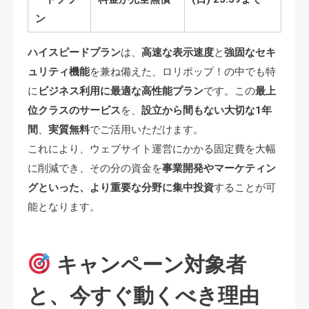
ン
ハイスピードプラン
は、
高速な表示速度
と
強固なセキ
ュリティ機能
を兼ね備えた、ロリポップ！の中でも特
に
ビジネス利用に最適な高性能プラン
です。この
最上
位クラスのサービス
を、
設立から間もない大切な1年
間
、
実質無料
でご活用いただけます。
これにより、ウェブサイト運営にかかる固定費を大幅
に削減でき、その分の資金を
事業開発やマーケティン
グといった、より重要な分野に集中投資
することが可
能となります。
キャンペーン対象者
と、今すぐ動くべき理由