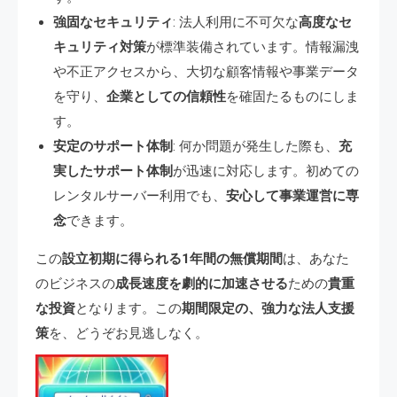
強固なセキュリティ
: 法人利用に不可欠な
高度なセ
キュリティ対策
が標準装備されています。情報漏洩
や不正アクセスから、大切な顧客情報や事業データ
を守り、
企業としての信頼性
を確固たるものにしま
す。
安定のサポート体制
: 何か問題が発生した際も、
充
実したサポート体制
が迅速に対応します。初めての
レンタルサーバー利用でも、
安心して事業運営に専
念
できます。
この
設立初期に得られる1年間の無償期間
は、あなた
のビジネスの
成長速度を劇的に加速させる
ための
貴重
な投資
となります。この
期間限定の、強力な法人支援
策
を、どうぞお見逃しなく。