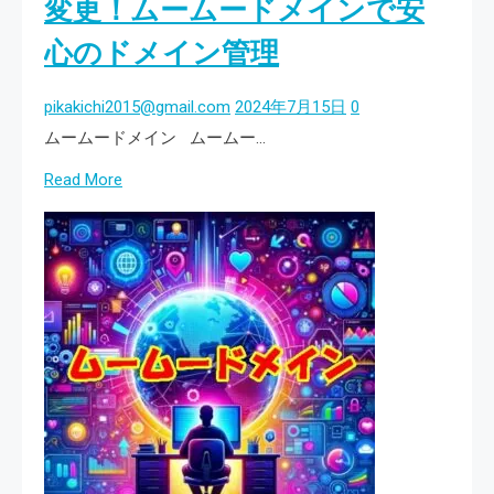
変更！ムームードメインで安
ト
あ
心のドメイン管理
運
な
営
た
pikakichi2015@gmail.com
2024年7月15日
0
を。
の
ムームードメイン ムームー…
手
Read
Read More
に
more
—
about
ム
簡
ー
単
ム
操
ー
作
ド
で
メ
ネ
イ
ー
ン
ム
で