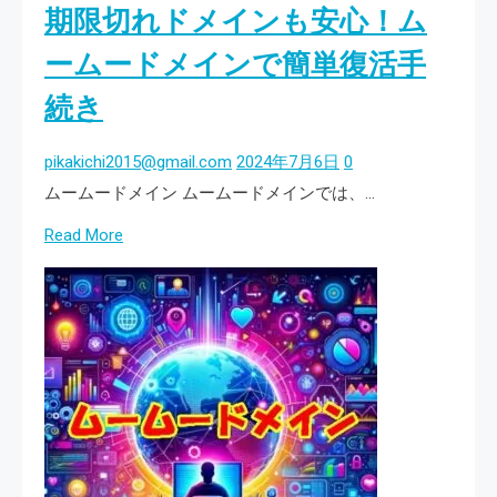
期限切れドメインも安心！ム
ン
の
ームードメインで簡単復活手
SFTP
続き
接
続
pikakichi2015@gmail.com
2024年7月6日
0
ガ
ムームードメイン ムームードメインでは、…
イ
Read
Read More
ド
more
【Filezilla
about
編】
期
限
切
れ
ド
メ