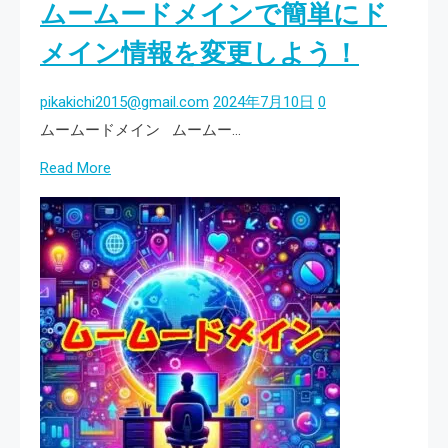
ムームードメインで簡単にド
の
ト！」
キ
メイン情報を変更しよう！
ャ
ン
pikakichi2015@gmail.com
2024年7月10日
0
セ
ムームードメイン ムームー…
ル・
Read
Read More
返
more
金
about
に
ム
つ
ー
い
ム
て
ー
の
ド
ガ
メ
イ
イ
ド
ン