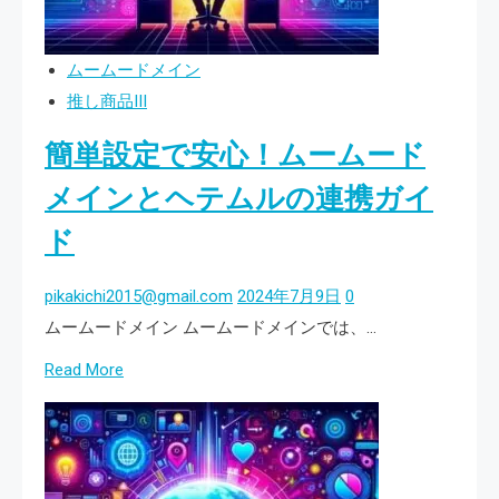
ラ
で
イ
簡
ムームードメイン
ン」
単
推し商品III
に
簡単設定で安心！ムームード
ド
メ
メインとヘテムルの連携ガイ
イ
ド
ン
情
pikakichi2015@gmail.com
2024年7月9日
0
報
ムームードメイン ムームードメインでは、…
を
Read
Read More
変
more
更
about
し
簡
よ
単
う！