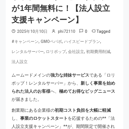
が1年間無料に！【法人設立
支援キャンペーン】
0
Tagged
2025年10月10日
phi72110
,
,
,
#キャンペーン
GMOペパボ
ハイスピードプラン
,
,
,
,
レンタルサーバー
ロリポップ
会社設立
初期費用削減
法人設立
ムームードメインの
強力な姉妹サービス
である「ロリ
ポップ！レンタルサーバー」から、
新しく事業を始め
られた法人のお客様
へ、
極めてお得なビッグニュース
が届きました。
創業期にある企業様の
初期コスト負担を大幅に軽減
し、
事業のロケットスタート
を応援するための**「法
人設立支援キャンペーン」**が、期間限定で開催され