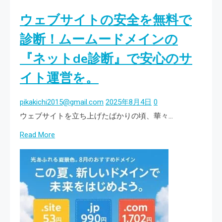
イ
自
ー
ン
ウェブサイトの安全を無料で
ド
ビ
×GMO
メ
診断！ムームードメインの
ス
コ
イ
『ネットde診断』で安心のサ
マ
ン
ー
イト運営を。
メ
ス】
ー
SNS
pikakichi2015@gmail.com
2025年8月4日
0
ル
販
ウェブサイトを立ち上げたばかりの頃、華々…
で
促
業
Read
Read More
で
務
more
売
効
about
上
率
ウ
UP！
化
ェ
IT
ブ
導
サ