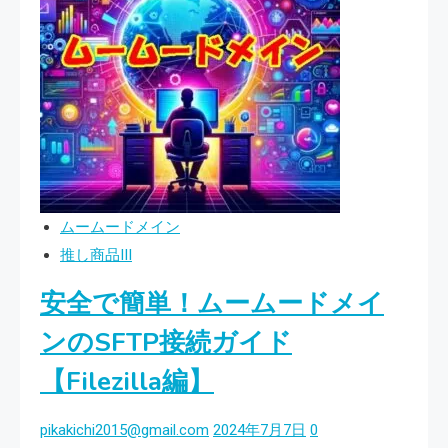
設
定
で
安
心！
ム
ー
ム
ムームードメイン
ー
推し商品III
ド
安全で簡単！ムームードメイ
メ
イ
ンのSFTP接続ガイド
ン
【Filezilla編】
と
ヘ
pikakichi2015@gmail.com
2024年7月7日
0
テ