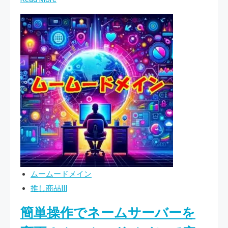
申
メ
more
請】
イ
about
ン
夏
の
空
『ネ
に
ッ
似
ト
合
de
う
診
ド
断』
メ
で
イ
安
ン
ムームードメイン
心
を、
推し商品III
の
こ
簡単操作でネームサーバーを
サ
の
イ
夏、