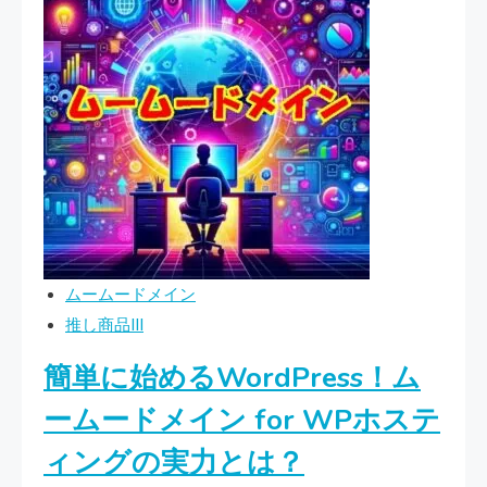
ム
復
ー
活
ム
手
ー
続
ド
き
メ
イ
ン
で
複
ムームードメイン
数
推し商品III
ア
簡単に始めるWordPress！ム
カ
ウ
ームードメイン for WPホステ
ン
ィングの実力とは？
ト