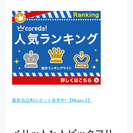
最新会話AIロボット発売中! 【Musio S】