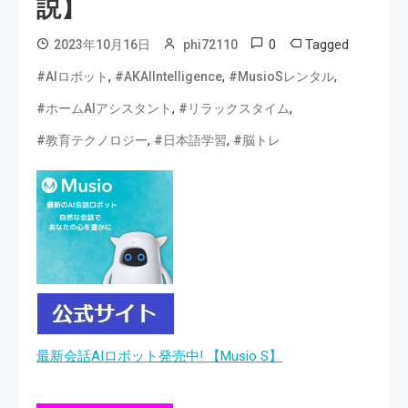
説】
0
Tagged
2023年10月16日
phi72110
,
,
,
#AIロボット
#AKAIIntelligence
#MusioSレンタル
,
,
#ホームAIアシスタント
#リラックスタイム
,
,
#教育テクノロジー
#日本語学習
#脳トレ
最新会話AIロボット発売中! 【Musio S】