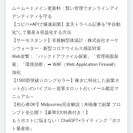
ムームードメイン更新料：賢い管理でオンラインアイ
デンティティを守る
【コピペ×APIで爆速副業】楽天トラベル記事を“半自動
化”して量産＆収益化する方法
【サーモスタンド】非接触型体温計・株式会社オーケ
ンウォーター・新型コロナウイルス感染対策
Web攻撃：「バックドアファイル探索」「管理画面探
索」「環境偵察」➡ WAF（Web Application Firewall）
強化
【1500部突破☆ロングセラー】稼ぎに特化した副業ネ
ット占いのバイブル～逆算タロット占いメール鑑定マ
ニュアル～
【初心者OK!】Midjourney完全解説｜AI画像で副業 プロ
ンプト全公開！【豪華3大特典付き！】
もうポストに悩まない！ChatGPT×ライティング『ポス
ト量産術』