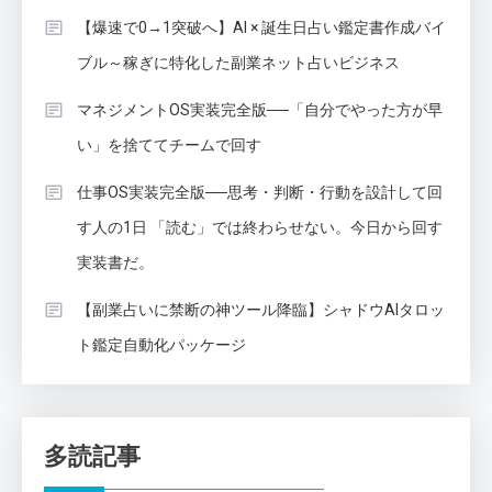
【爆速で0→1突破へ】AI × 誕生日占い鑑定書作成バイ
ブル～稼ぎに特化した副業ネット占いビジネス
マネジメントOS実装完全版──「自分でやった方が早
い」を捨ててチームで回す
仕事OS実装完全版──思考・判断・行動を設計して回
す人の1日 「読む」では終わらせない。今日から回す
実装書だ。
【副業占いに禁断の神ツール降臨】シャドウAIタロッ
ト鑑定自動化パッケージ
多読記事