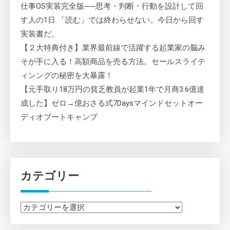
仕事OS実装完全版──思考・判断・行動を設計して回
す人の1日 「読む」では終わらせない。今日から回す
実装書だ。
【２大特典付き】業界最前線で活躍する起業家の脳み
そが手に入る！高額商品を売る方法。セールスライテ
ィンングの秘密を大暴露！
【元手取り18万円の貧乏教員が起業1年で月商3.6億達
成した】ゼロ→億おさる式7Daysマインドセットオー
ディオブートキャンプ
カテゴリー
カ
テ