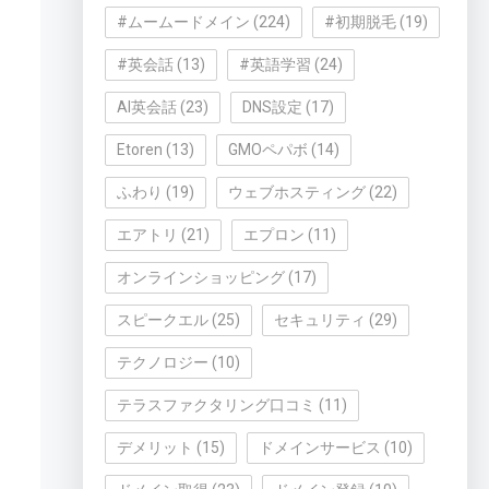
#ムームードメイン
(224)
#初期脱毛
(19)
#英会話
(13)
#英語学習
(24)
AI英会話
(23)
DNS設定
(17)
Etoren
(13)
GMOペパボ
(14)
ふわり
(19)
ウェブホスティング
(22)
エアトリ
(21)
エプロン
(11)
オンラインショッピング
(17)
スピークエル
(25)
セキュリティ
(29)
テクノロジー
(10)
テラスファクタリング口コミ
(11)
デメリット
(15)
ドメインサービス
(10)