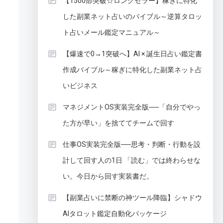
【1500部突破☆ロングセラー】稼ぎに特化
した副業ネット占いのバイブル～逆算タロッ
ト占いメール鑑定マニュアル～
【爆速で0→1突破へ】AI × 誕生日占い鑑定書
ド
作成バイブル～稼ぎに特化した副業ネット占
いビジネス
マネジメントOS実装完全版──「自分でやっ
た方が早い」を捨ててチームで回す
仕事OS実装完全版──思考・判断・行動を設
計して回す人の1日 「読む」では終わらせな
い。今日から回す実装書だ。
【副業占いに禁断の神ツール降臨】シャドウ
AIタロット鑑定自動化パッケージ