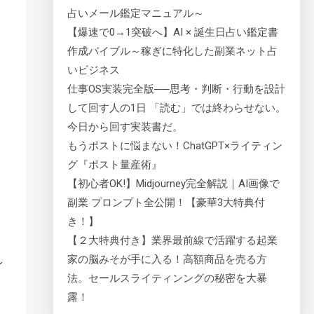
占いメール鑑定マニュアル～
【爆速で0→1突破へ】AI × 誕生日占い鑑定書
作成バイブル～稼ぎに特化した副業ネット占
いビジネス
仕事OS実装完全版──思考・判断・行動を設計
して回す人の1日 「読む」では終わらせない。
今日から回す実装書だ。
もうポストに悩まない！ChatGPT×ライティン
グ『ポスト量産術』
【初心者OK!】Midjourney完全解説｜AI画像で
副業 プロンプト全公開！【豪華3大特典付
き！】
【２大特典付き】業界最前線で活躍する起業
家の脳みそが手に入る！高額商品を売る方
レ
法。セールスライティンングの秘密を大暴
露！