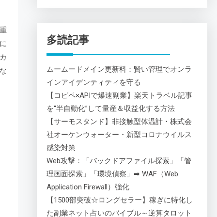
重
多読記事
に
カ
ムームードメイン更新料：賢い管理でオンラ
な
インアイデンティティを守る
【コピペ×APIで爆速副業】楽天トラベル記事
を“半自動化”して量産＆収益化する方法
【サーモスタンド】非接触型体温計・株式会
社オーケンウォーター・新型コロナウイルス
感染対策
Web攻撃：「バックドアファイル探索」「管
理画面探索」「環境偵察」➡ WAF（Web
Application Firewall）強化
【1500部突破☆ロングセラー】稼ぎに特化し
た副業ネット占いのバイブル～逆算タロット