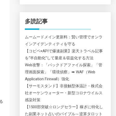
多読記事
ムームードメイン更新料：賢い管理でオンラ
インアイデンティティを守る
【コピペ×APIで爆速副業】楽天トラベル記事
を“半自動化”して量産＆収益化する方法
Web攻撃：「バックドアファイル探索」「管
理画面探索」「環境偵察」➡ WAF（Web
Application Firewall）強化
【サーモスタンド】非接触型体温計・株式会
社オーケンウォーター・新型コロナウイルス
感染対策
る
【1500部突破☆ロングセラー】稼ぎに特化し
た副業ネット占いのバイブル～逆算タロット