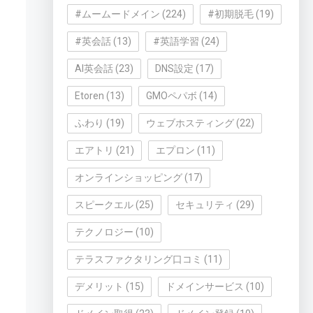
#ムームードメイン
(224)
#初期脱毛
(19)
#英会話
(13)
#英語学習
(24)
AI英会話
(23)
DNS設定
(17)
Etoren
(13)
GMOペパボ
(14)
ふわり
(19)
ウェブホスティング
(22)
エアトリ
(21)
エプロン
(11)
オンラインショッピング
(17)
スピークエル
(25)
セキュリティ
(29)
テクノロジー
(10)
テラスファクタリング口コミ
(11)
デメリット
(15)
ドメインサービス
(10)