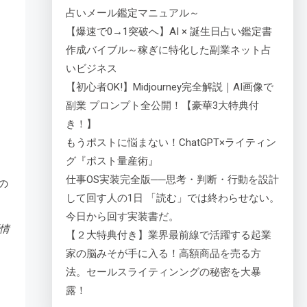
占いメール鑑定マニュアル～
【爆速で0→1突破へ】AI × 誕生日占い鑑定書
作成バイブル～稼ぎに特化した副業ネット占
いビジネス
【初心者OK!】Midjourney完全解説｜AI画像で
副業 プロンプト全公開！【豪華3大特典付
き！】
もうポストに悩まない！ChatGPT×ライティン
グ『ポスト量産術』
仕事OS実装完全版──思考・判断・行動を設計
の
して回す人の1日 「読む」では終わらせない。
今日から回す実装書だ。
情
【２大特典付き】業界最前線で活躍する起業
家の脳みそが手に入る！高額商品を売る方
法。セールスライティンングの秘密を大暴
露！