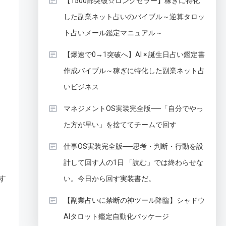
【1500部突破☆ロングセラー】稼ぎに特化
した副業ネット占いのバイブル～逆算タロッ
ト占いメール鑑定マニュアル～
【爆速で0→1突破へ】AI × 誕生日占い鑑定書
作成バイブル～稼ぎに特化した副業ネット占
いビジネス
マネジメントOS実装完全版──「自分でやっ
た方が早い」を捨ててチームで回す
仕事OS実装完全版──思考・判断・行動を設
計して回す人の1日 「読む」では終わらせな
す
い。今日から回す実装書だ。
【副業占いに禁断の神ツール降臨】シャドウ
AIタロット鑑定自動化パッケージ