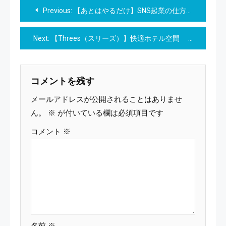
投
Previous:
【あとはやるだけ】SNS起業の仕方を5ステップのテンプレートで完全攻略
稿
Next:
【Threes（スリーズ）】快適ホテル空間 31都市15分単位で利用できる・トーキョーサンマルナナ株式会社
ナ
ビ
コメントを残す
ゲ
メールアドレスが公開されることはありませ
ー
ん。
※
が付いている欄は必須項目です
コメント
※
シ
ョ
ン