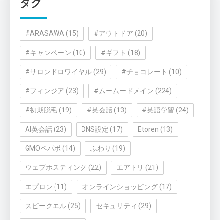
タグ
ー
#ARASAWA
(15)
#アウトドア
(20)
#キャンペーン
(10)
#ギフト
(18)
#サロンドロワイヤル
(29)
#チョコレート
(10)
#フィンジア
(23)
#ムームードメイン
(224)
#初期脱毛
(19)
#英会話
(13)
#英語学習
(24)
AI英会話
(23)
DNS設定
(17)
Etoren
(13)
GMOペパボ
(14)
ふわり
(19)
ウェブホスティング
(22)
エアトリ
(21)
エプロン
(11)
オンラインショッピング
(17)
スピークエル
(25)
セキュリティ
(29)