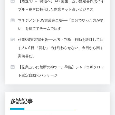
【爆速で0→1突破へ】AI × 誕生日占い鑑定書作成バイ
ブル～稼ぎに特化した副業ネット占いビジネス
マネジメントOS実装完全版──「自分でやった方が早
い」を捨ててチームで回す
仕事OS実装完全版──思考・判断・行動を設計して回
す人の1日 「読む」では終わらせない。今日から回す
実装書だ。
【副業占いに禁断の神ツール降臨】シャドウAIタロッ
ト鑑定自動化パッケージ
多読記事