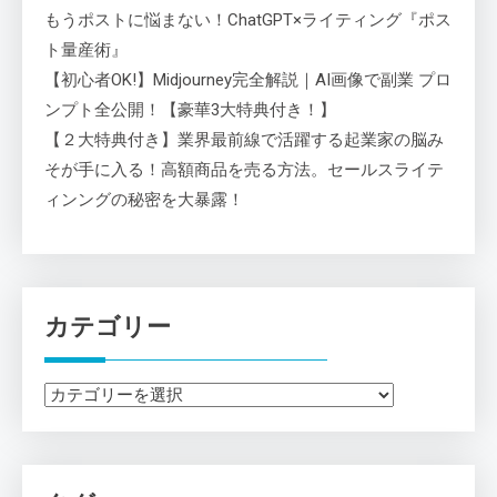
もうポストに悩まない！ChatGPT×ライティング『ポス
ト量産術』
【初心者OK!】Midjourney完全解説｜AI画像で副業 プロ
ンプト全公開！【豪華3大特典付き！】
【２大特典付き】業界最前線で活躍する起業家の脳み
そが手に入る！高額商品を売る方法。セールスライテ
ィンングの秘密を大暴露！
カテゴリー
カ
テ
ゴ
リ