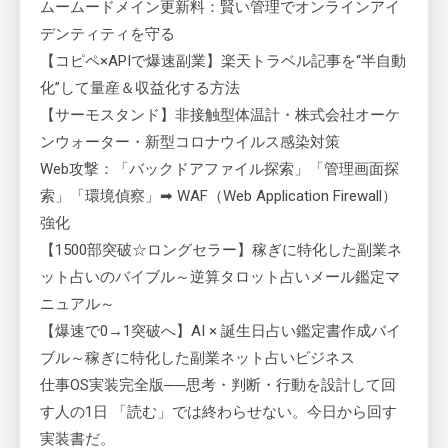
ムームードメイン更新料：賢い管理でオンラインアイ
デンティティを守る
【コピペ×APIで爆速副業】楽天トラベル記事を“半自動
化”して量産＆収益化する方法
【サーモスタンド】非接触型体温計・株式会社オーケ
ンウォーター・新型コロナウイルス感染対策
Web攻撃：「バックドアファイル探索」「管理画面探
索」「環境偵察」➡ WAF（Web Application Firewall）
強化
【1500部突破☆ロングセラー】稼ぎに特化した副業ネ
ット占いのバイブル～逆算タロット占いメール鑑定マ
ニュアル～
【爆速で0→1突破へ】AI × 誕生日占い鑑定書作成バイ
ブル～稼ぎに特化した副業ネット占いビジネス
仕事OS実装完全版──思考・判断・行動を設計して回
す人の1日 「読む」では終わらせない。今日から回す
実装書だ。