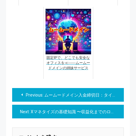
固定IPで、どこでも安全な
オフィスを≪------ムームー
ドメインの姉妹サービス
投
Previous:
ムームードメイン入金締切日：タイムリーな支払いで安心利用
稿
Next:
Xマネタイズの基礎知識 〜収益化までのロードマップ〜
ナ
ビ