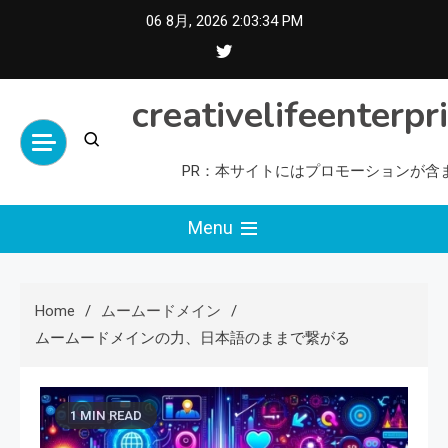
Skip
06 8月, 2026
2:03:35 PM
to
content
creativelifeenterpr
PR：本サイトにはプロモーションが含
Menu
Home
ムームードメイン
ムームードメインの力、日本語のままで繋がる
1 MIN READ