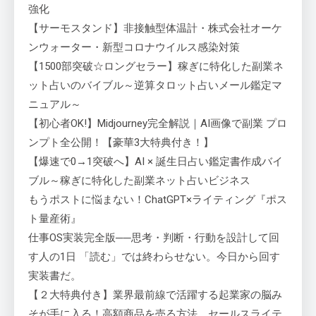
強化
【サーモスタンド】非接触型体温計・株式会社オーケ
ンウォーター・新型コロナウイルス感染対策
【1500部突破☆ロングセラー】稼ぎに特化した副業ネ
ット占いのバイブル～逆算タロット占いメール鑑定マ
ニュアル～
【初心者OK!】Midjourney完全解説｜AI画像で副業 プロ
ンプト全公開！【豪華3大特典付き！】
【爆速で0→1突破へ】AI × 誕生日占い鑑定書作成バイ
ブル～稼ぎに特化した副業ネット占いビジネス
もうポストに悩まない！ChatGPT×ライティング『ポス
ト量産術』
仕事OS実装完全版──思考・判断・行動を設計して回
す人の1日 「読む」では終わらせない。今日から回す
実装書だ。
【２大特典付き】業界最前線で活躍する起業家の脳み
そが手に入る！高額商品を売る方法。セールスライテ