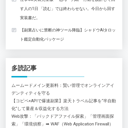
す人の1日 「読む」では終わらせない。今日から回す
実装書だ。
【副業占いに禁断の神ツール降臨】シャドウAIタロッ
ト鑑定自動化パッケージ
多読記事
ムームードメイン更新料：賢い管理でオンラインアイ
デンティティを守る
【コピペ×APIで爆速副業】楽天トラベル記事を“半自動
化”して量産＆収益化する方法
Web攻撃：「バックドアファイル探索」「管理画面探
索」「環境偵察」➡ WAF（Web Application Firewall）