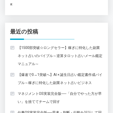
a:
最近の投稿
【1500部突破☆ロングセラー】稼ぎに特化した副業
ネット占いのバイブル～逆算タロット占いメール鑑定
マニュアル～
【爆速で0→1突破へ】AI × 誕生日占い鑑定書作成バイ
ブル～稼ぎに特化した副業ネット占いビジネス
マネジメントOS実装完全版──「自分でやった方が早
い」を捨ててチームで回す
仕事OS実装完全版──思考・判断・行動を設計して回