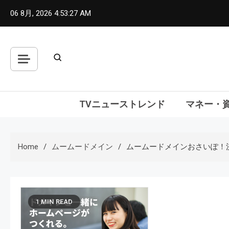
Skip
06 8月, 2026
4:53:28 AM
to
content
TVニューストレンド
マネー・
Home
ムームードメイン
ムームードメインおさいぽ！
1 MIN READ