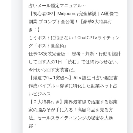
占いメール鑑定マニュアル～
【初心者OK!】Midjourney完全解説｜AI画像で
副業 プロンプト全公開！【豪華3大特典付
き！】
もうポストに悩まない！ChatGPT×ライティン
グ『ポスト量産術』
仕事OS実装完全版──思考・判断・行動を設計
して回す人の1日 「読む」では終わらせない。
今日から回す実装書だ。
【爆速で0→1突破へ】AI × 誕生日占い鑑定書
作成バイブル～稼ぎに特化した副業ネット占
いビジネス
【２大特典付き】業界最前線で活躍する起業
家の脳みそが手に入る！高額商品を売る方
法。セールスライティンングの秘密を大暴
露！