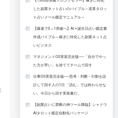
【1500部突破☆ロングセラー】稼ぎに特化
した副業ネット占いのバイブル～逆算タロッ
ト占いメール鑑定マニュアル～
【爆速で0→1突破へ】AI × 誕生日占い鑑定書
作成バイブル～稼ぎに特化した副業ネット占
いビジネス
マネジメントOS実装完全版──「自分でやっ
た方が早い」を捨ててチームで回す
仕事OS実装完全版──思考・判断・行動を設
計して回す人の1日 「読む」では終わらせな
支
い。今日から回す実装書だ。
【副業占いに禁断の神ツール降臨】シャドウ
AIタロット鑑定自動化パッケージ