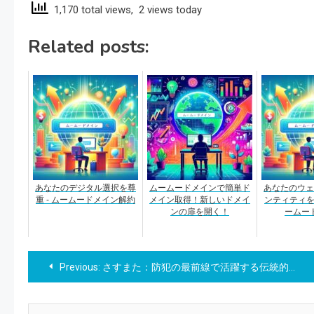
1,170 total views, 2 views today
Related posts:
あなたのデジタル選択を尊
ムームードメインで簡単ド
あなたのウェ
重 - ムームードメイン解約
メイン取得！新しいドメイ
ンティティを創
ンの扉を開く！
ームー
投
Previous:
さすまた：防犯の最前線で活躍する伝統的ツール
稿