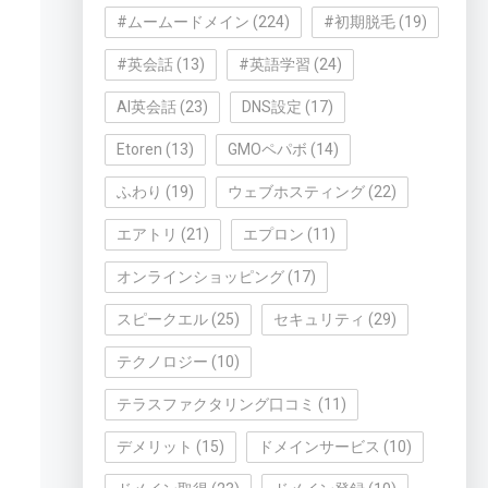
#ムームードメイン
(224)
#初期脱毛
(19)
#英会話
(13)
#英語学習
(24)
AI英会話
(23)
DNS設定
(17)
Etoren
(13)
GMOペパボ
(14)
ふわり
(19)
ウェブホスティング
(22)
エアトリ
(21)
エプロン
(11)
オンラインショッピング
(17)
スピークエル
(25)
セキュリティ
(29)
テクノロジー
(10)
テラスファクタリング口コミ
(11)
デメリット
(15)
ドメインサービス
(10)