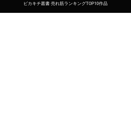
ピカキチ叢書 売れ筋ランキングTOP10作品