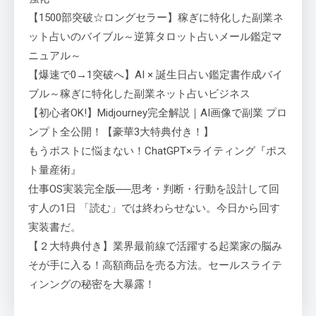
【1500部突破☆ロングセラー】稼ぎに特化した副業ネ
ット占いのバイブル～逆算タロット占いメール鑑定マ
ニュアル～
【爆速で0→1突破へ】AI × 誕生日占い鑑定書作成バイ
ブル～稼ぎに特化した副業ネット占いビジネス
【初心者OK!】Midjourney完全解説｜AI画像で副業 プロ
ンプト全公開！【豪華3大特典付き！】
もうポストに悩まない！ChatGPT×ライティング『ポス
ト量産術』
仕事OS実装完全版──思考・判断・行動を設計して回
す人の1日 「読む」では終わらせない。今日から回す
実装書だ。
【２大特典付き】業界最前線で活躍する起業家の脳み
そが手に入る！高額商品を売る方法。セールスライテ
ィンングの秘密を大暴露！