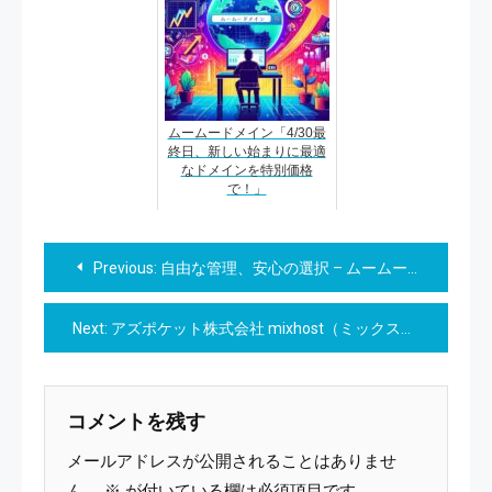
ムームードメイン「4/30最
終日、新しい始まりに最適
なドメインを特別価格
で！」
投
Previous:
自由な管理、安心の選択 – ムームードメイン自動更新解約
稿
Next:
アズポケット株式会社 mixhost（ミックスホスト）月額968円から使える国内No1レンタルサーバー
ナ
ビ
コメントを残す
ゲ
メールアドレスが公開されることはありませ
ん。
※
が付いている欄は必須項目です