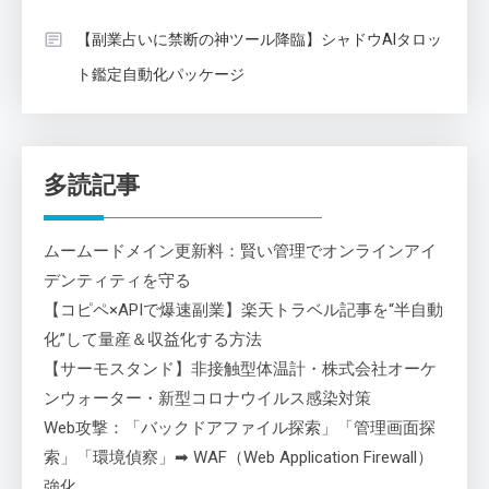
【副業占いに禁断の神ツール降臨】シャドウAIタロッ
ト鑑定自動化パッケージ
多読記事
ムームードメイン更新料：賢い管理でオンラインアイ
デンティティを守る
【コピペ×APIで爆速副業】楽天トラベル記事を“半自動
化”して量産＆収益化する方法
【サーモスタンド】非接触型体温計・株式会社オーケ
ンウォーター・新型コロナウイルス感染対策
Web攻撃：「バックドアファイル探索」「管理画面探
索」「環境偵察」➡ WAF（Web Application Firewall）
強化