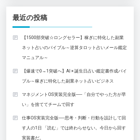
最近の投稿
【1500部突破☆ロングセラー】稼ぎに特化した副業
ネット占いのバイブル～逆算タロット占いメール鑑定
マニュアル～
【爆速で0→1突破へ】AI × 誕生日占い鑑定書作成バイ
ブル～稼ぎに特化した副業ネット占いビジネス
マネジメントOS実装完全版──「自分でやった方が早
い」を捨ててチームで回す
仕事OS実装完全版──思考・判断・行動を設計して回
す人の1日 「読む」では終わらせない。今日から回す
実装書だ。