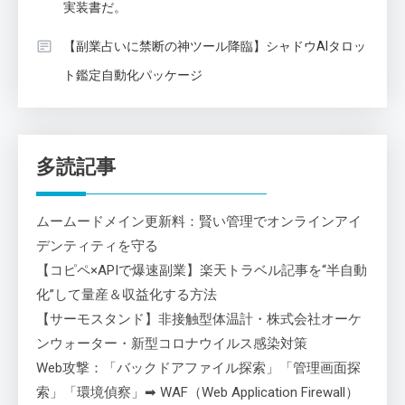
実装書だ。
【副業占いに禁断の神ツール降臨】シャドウAIタロッ
ト鑑定自動化パッケージ
多読記事
ムームードメイン更新料：賢い管理でオンラインアイ
デンティティを守る
【コピペ×APIで爆速副業】楽天トラベル記事を“半自動
化”して量産＆収益化する方法
【サーモスタンド】非接触型体温計・株式会社オーケ
ンウォーター・新型コロナウイルス感染対策
Web攻撃：「バックドアファイル探索」「管理画面探
索」「環境偵察」➡ WAF（Web Application Firewall）