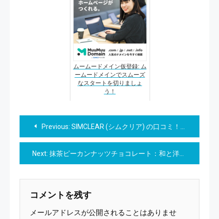
ムームードメイン仮登録: ム
ームードメインでスムーズ
なスタートを切りましょ
う！
投
Previous:
SIMCLEAR (シムクリア) の口コミ！ビジネスボストンバッグの実力をチェック
稿
Next:
抹茶ピーカンナッツチョコレート：和と洋の絶妙なハーモニー,和の風味、洋のエレガンス、一口で楽しむ世界旅行
ナ
ビ
コメントを残す
ゲ
メールアドレスが公開されることはありませ