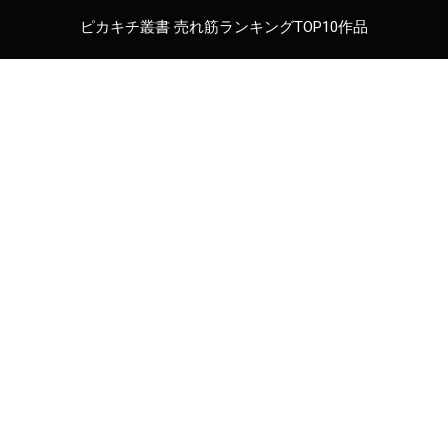
ピカキチ叢書 売れ筋ランキングTOP10作品