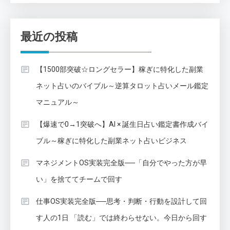
最近の投稿
【1500部突破☆ロングセラー】稼ぎに特化した副業
ネット占いのバイブル～逆算タロット占いメール鑑定
マニュアル～
【爆速で0→1突破へ】AI × 誕生日占い鑑定書作成バイ
ブル～稼ぎに特化した副業ネット占いビジネス
マネジメントOS実装完全版──「自分でやった方が早
い」を捨ててチームで回す
仕事OS実装完全版──思考・判断・行動を設計して回
す人の1日 「読む」では終わらせない。今日から回す