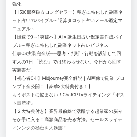
強化
【1500部突破☆ロングセラー】稼ぎに特化した副業ネ
ット占いのバイブル～逆算タロット占いメール鑑定マ
ニュアル～
【爆速で0→1突破へ】AI × 誕生日占い鑑定書作成バイ
ブル～稼ぎに特化した副業ネット占いビジネス
仕事OS実装完全版──思考・判断・行動を設計して回
す人の1日 「読む」では終わらせない。今日から回す
実装書だ。
【初心者OK!】Midjourney完全解説｜AI画像で副業 プロ
ンプト全公開！【豪華3大特典付き！】
もうポストに悩まない！ChatGPT×ライティング『ポス
ト量産術』
【２大特典付き】業界最前線で活躍する起業家の脳み
そが手に入る！高額商品を売る方法。セールスライテ
ィンングの秘密を大暴露！