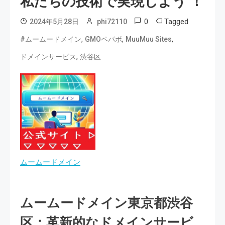
私たちの技術で実現しよう ！
0
Tagged
2024年5月28日
phi72110
,
,
,
#ムームードメイン
GMOペパボ
MuuMuu Sites
,
ドメインサービス
渋谷区
ムームードメイン
ムームードメイン東京都渋谷
区：革新的なドメインサービ