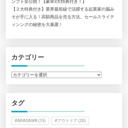
ンプト全公開！【豪華3大特典付き！】
【２大特典付き】業界最前線で活躍する起業家の脳み
そが手に入る！高額商品を売る方法。セールスライテ
ィンングの秘密を大暴露！
カテゴリー
カ
テ
ゴ
リ
タグ
ー
#ARASAWA
(15)
#アウトドア
(20)