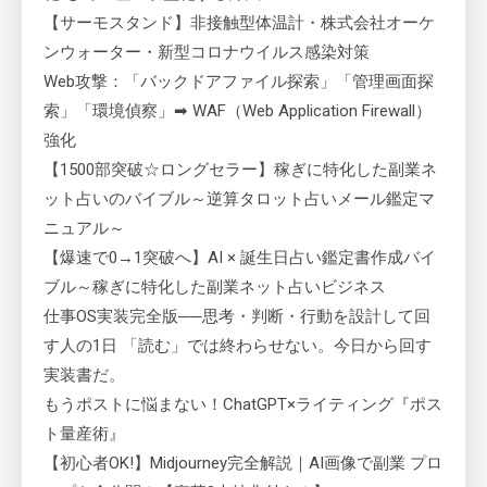
【サーモスタンド】非接触型体温計・株式会社オーケ
ンウォーター・新型コロナウイルス感染対策
Web攻撃：「バックドアファイル探索」「管理画面探
索」「環境偵察」➡ WAF（Web Application Firewall）
強化
【1500部突破☆ロングセラー】稼ぎに特化した副業ネ
ット占いのバイブル～逆算タロット占いメール鑑定マ
ニュアル～
【爆速で0→1突破へ】AI × 誕生日占い鑑定書作成バイ
ブル～稼ぎに特化した副業ネット占いビジネス
仕事OS実装完全版──思考・判断・行動を設計して回
す人の1日 「読む」では終わらせない。今日から回す
実装書だ。
もうポストに悩まない！ChatGPT×ライティング『ポス
ト量産術』
【初心者OK!】Midjourney完全解説｜AI画像で副業 プロ