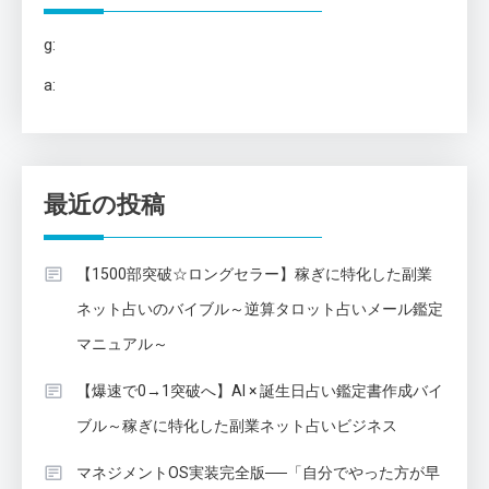
g:
a:
最近の投稿
【1500部突破☆ロングセラー】稼ぎに特化した副業
ネット占いのバイブル～逆算タロット占いメール鑑定
マニュアル～
【爆速で0→1突破へ】AI × 誕生日占い鑑定書作成バイ
ブル～稼ぎに特化した副業ネット占いビジネス
マネジメントOS実装完全版──「自分でやった方が早