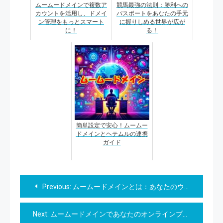
ムームードメインで複数ア
競馬最強の法則：勝利への
カウントを活用し、ドメイ
パスポートをあなたの手元
ン管理をもっとスマート
に握りしめる世界が広が
に！
る！
簡単設定で安心！ムームー
ドメインとヘテムルの連携
ガイド
投
Previous:
ムームードメインとは：あなたのウェブプレゼンスを支えるパートナー
稿
Next:
ムームードメインであなたのオンラインプレゼンスを確立 – – – ステップバイステップで簡単登録！