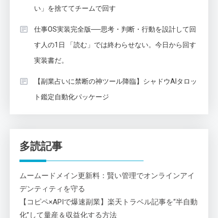
い」を捨ててチームで回す
仕事OS実装完全版──思考・判断・行動を設計して回
す人の1日 「読む」では終わらせない。今日から回す
実装書だ。
【副業占いに禁断の神ツール降臨】シャドウAIタロッ
ト鑑定自動化パッケージ
多読記事
ムームードメイン更新料：賢い管理でオンラインアイ
デンティティを守る
【コピペ×APIで爆速副業】楽天トラベル記事を“半自動
化”して量産＆収益化する方法