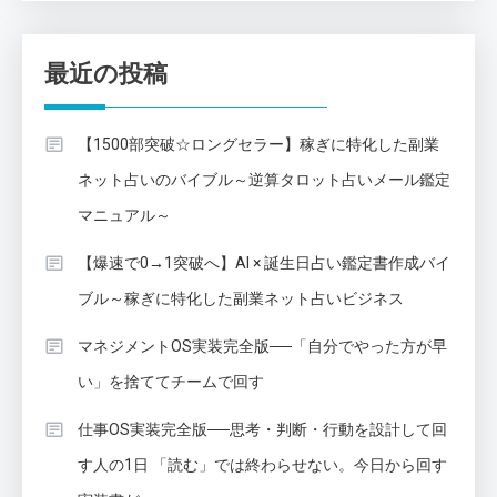
最近の投稿
【1500部突破☆ロングセラー】稼ぎに特化した副業
ネット占いのバイブル～逆算タロット占いメール鑑定
マニュアル～
【爆速で0→1突破へ】AI × 誕生日占い鑑定書作成バイ
ブル～稼ぎに特化した副業ネット占いビジネス
マネジメントOS実装完全版──「自分でやった方が早
い」を捨ててチームで回す
仕事OS実装完全版──思考・判断・行動を設計して回
す人の1日 「読む」では終わらせない。今日から回す