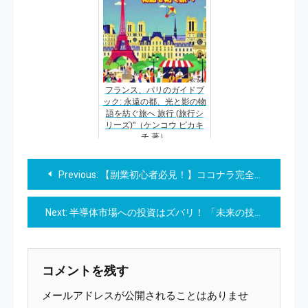
フランス、パリのガイドブ
ック: 永遠の都、光と影の物
語を紡ぐ旅へ 旅行 (旅行シ
リーズ)"（ケンコウ ピカキ
チ 著）
投
Previous:
【副業初心者必見！】ココナラ完全攻略ロードマップ
稿
Next:
半導体市場への投資はズバリ！ 「未来の技術革新を支える最高の資産」
ナ
ビ
コメントを残す
ゲ
メールアドレスが公開されることはありませ