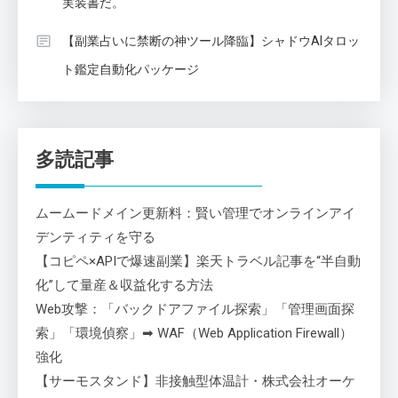
実装書だ。
【副業占いに禁断の神ツール降臨】シャドウAIタロッ
ト鑑定自動化パッケージ
多読記事
ムームードメイン更新料：賢い管理でオンラインアイ
デンティティを守る
【コピペ×APIで爆速副業】楽天トラベル記事を“半自動
化”して量産＆収益化する方法
Web攻撃：「バックドアファイル探索」「管理画面探
索」「環境偵察」➡ WAF（Web Application Firewall）
強化
【サーモスタンド】非接触型体温計・株式会社オーケ