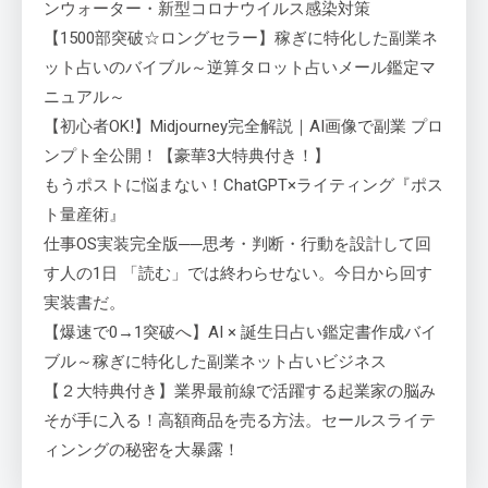
ンウォーター・新型コロナウイルス感染対策
【1500部突破☆ロングセラー】稼ぎに特化した副業ネ
ット占いのバイブル～逆算タロット占いメール鑑定マ
ニュアル～
【初心者OK!】Midjourney完全解説｜AI画像で副業 プロ
ンプト全公開！【豪華3大特典付き！】
もうポストに悩まない！ChatGPT×ライティング『ポス
ト量産術』
仕事OS実装完全版──思考・判断・行動を設計して回
す人の1日 「読む」では終わらせない。今日から回す
実装書だ。
【爆速で0→1突破へ】AI × 誕生日占い鑑定書作成バイ
ブル～稼ぎに特化した副業ネット占いビジネス
【２大特典付き】業界最前線で活躍する起業家の脳み
そが手に入る！高額商品を売る方法。セールスライテ
ィンングの秘密を大暴露！