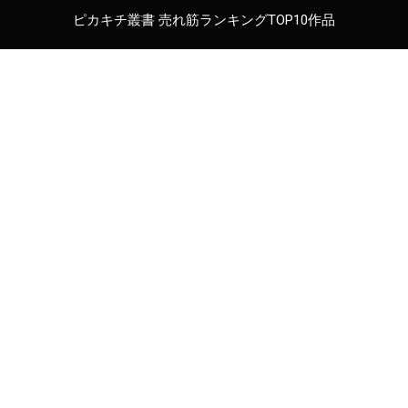
ピカキチ叢書 売れ筋ランキングTOP10作品