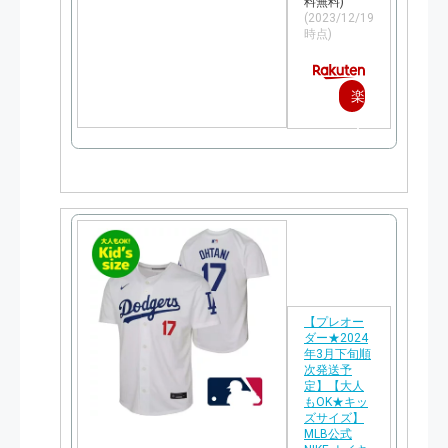
料無料)
(2023/12/19
時点)
楽
天
で
購
入
【プレオー
ダー★2024
年3月下旬順
次発送予
定】【大人
もOK★キッ
ズサイズ】
MLB公式