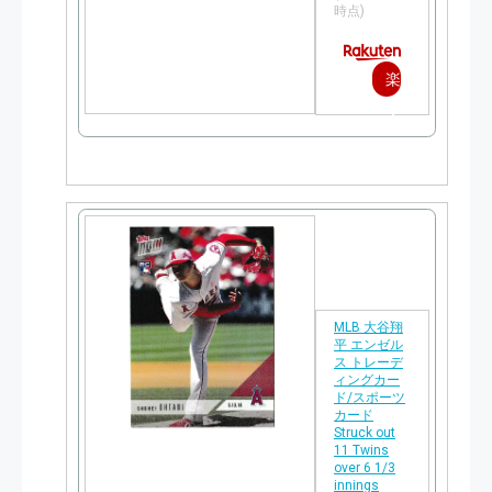
時点)
楽
天
で
購
入
MLB 大谷翔
平 エンゼル
ス トレーデ
ィングカー
ド/スポーツ
カード
Struck out
11 Twins
over 6 1/3
innings