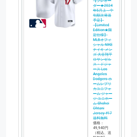
【プレオー
ダー★2024
年5月上～中
旬順次発送
予定】
【Limited
Edition★限
定仕様】
MLBオフィ
シャル NIKE
ナイキ メン
ズ 大谷翔平
ロサンゼル
ス・ドジャ
ース Los
Angeles
Dodgers ホ
ームレプリ
カユニフォ
ーム ジャー
ジ ユニホー
ム Shohei
Ohtani
Jersey #17
送料無料
価格：
49,940円
（税込、送