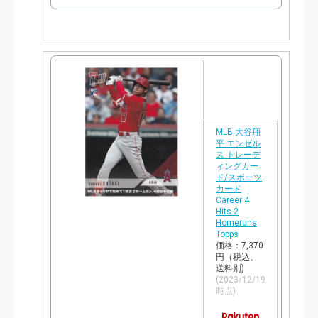
で
購
入
MLB 大谷翔
平 エンゼル
ス トレーデ
ィングカー
ド/スポーツ
カード
Career 4
Hits 2
Homeruns
Topps
価格：7,370
円（税込、
送料別)
(2023/12/19
時点)