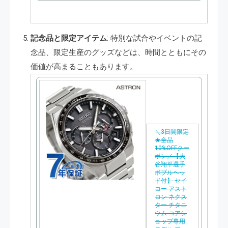
で
購
記念品と限定アイテム
: 特別な試合やイベントの記
入
念品、限定生産のグッズなどは、時間とともにその
価値が高まることもあります。
＼3日間限定
★全品
10%OFFクー
ポン／【大
谷翔平選手
ボブルヘッ
ド付】 セイ
コー アスト
ロン ネクス
ター チタニ
ウム コアシ
ョップ専用