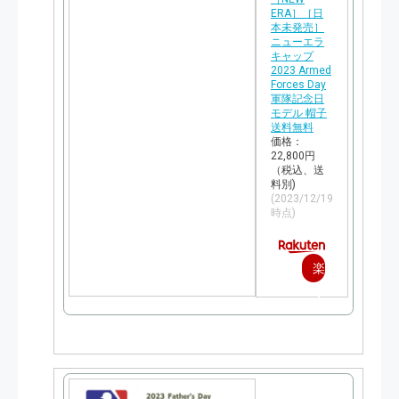
ERA］［日
本未発売］
ニューエラ
キャップ
2023 Armed
Forces Day
軍隊記念日
モデル 帽子
送料無料
価格：
22,800円
（税込、送
料別)
(2023/12/19
時点)
楽
天
で
購
入