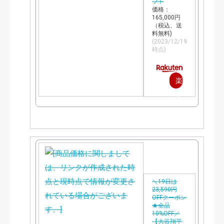
フト
価格：
165,000円
（税込、送
料無料)
(2023/12/19
時点)
楽
天
で
購
入
＼19日は
23,590円
OFFクーポン
★全品
10%OFF／
【大谷翔平