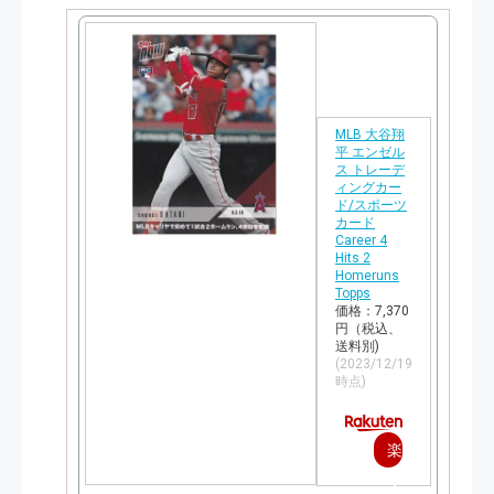
入
MLB 大谷翔
平 エンゼル
ス トレーデ
ィングカー
ド/スポーツ
カード
Career 4
Hits 2
Homeruns
Topps
価格：7,370
円（税込、
送料別)
(2023/12/19
時点)
楽
天