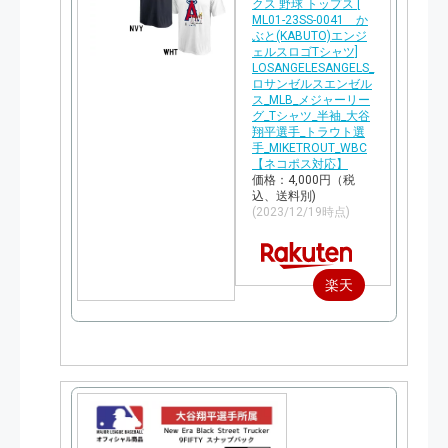
クス 野球 トップス [
ML01-23SS-0041 か
ぶと(KABUTO)エンジ
ェルスロゴTシャツ]
LOSANGELESANGELS_
ロサンゼルスエンゼル
ス_MLB_メジャーリー
グ_Tシャツ_半袖_大谷
翔平選手_トラウト選
手_MIKETROUT_WBC
【ネコポス対応】
価格：4,000円（税
込、送料別)
(2023/12/19時点)
楽天
で購
入