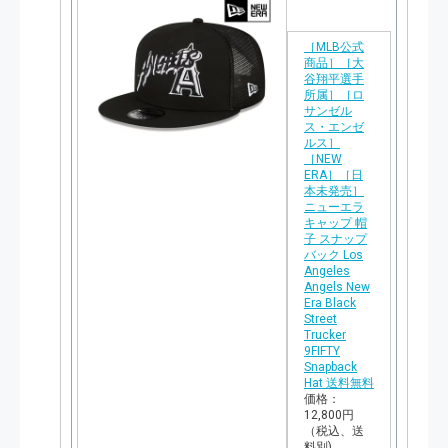
［MLB公式
商品］［大
谷翔平選手
所属］［ロ
サンゼル
ス・エンゼ
ルス］
［NEW
ERA］［日
本未発売］
ニューエラ
キャップ 帽
子 スナップ
バック Los
Angeles
Angels New
Era Black
Street
Trucker
9FIFTY
Snapback
Hat 送料無料
価格：
12,800円
（税込、送
料別)