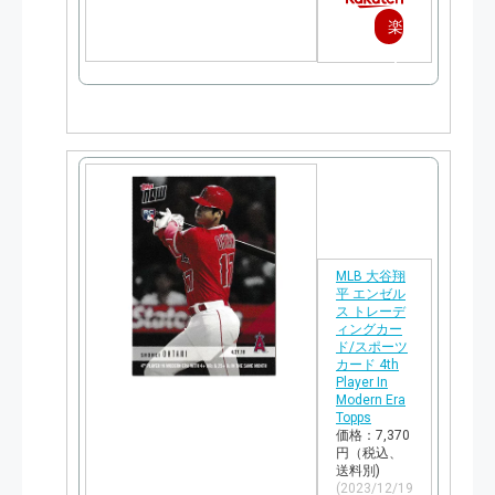
楽
天
で
購
入
MLB 大谷翔
平 エンゼル
ス トレーデ
ィングカー
ド/スポーツ
カード 4th
Player In
Modern Era
Topps
価格：7,370
円（税込、
送料別)
(2023/12/19