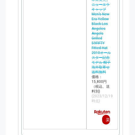
ニューエラ
キャップ
Men’s New
Era Yellow
Black Los
Angeles
Angels
Grilled
59FIFTY
Fitted Hat
2010オール
スター記念
モデル 帽子
海外取寄せ
送料無料
価格：
15,800円
（税込、送
料別)
(2023/12/19
時点)
楽
天