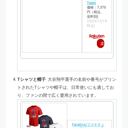
Topps
価格：7,370
円（税込、
送料別)
(2023/12/19
時点)
楽
天
で
購
Tシャツと帽子
: 大谷翔平選手の名前や番号がプリン
入
トされたTシャツや帽子は、日常使いにも適してお
り、ファンの間で広く愛用されています。
Fanatics/ファナティ