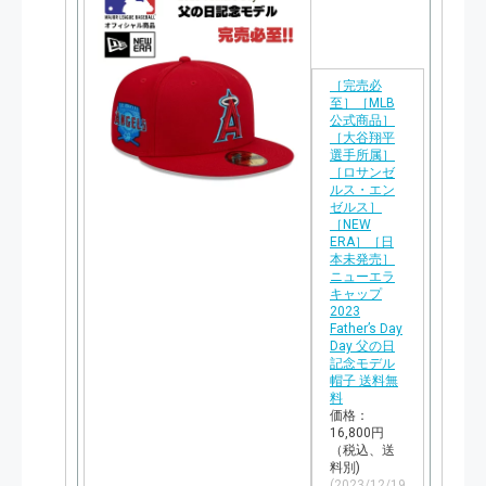
［完売必
至］［MLB
公式商品］
［大谷翔平
選手所属］
［ロサンゼ
ルス・エン
ゼルス］
［NEW
ERA］［日
本未発売］
ニューエラ
キャップ
2023
Father’s Day
Day 父の日
記念モデル
帽子 送料無
料
価格：
16,800円
（税込、送
料別)
(2023/12/19