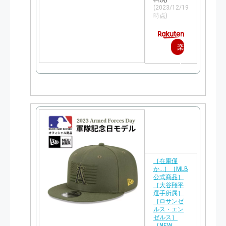
(2023/12/19
時点)
楽
天
で
購
入
［在庫僅
か…］［MLB
公式商品］
［大谷翔平
選手所属］
［ロサンゼ
ルス・エン
ゼルス］
［NEW