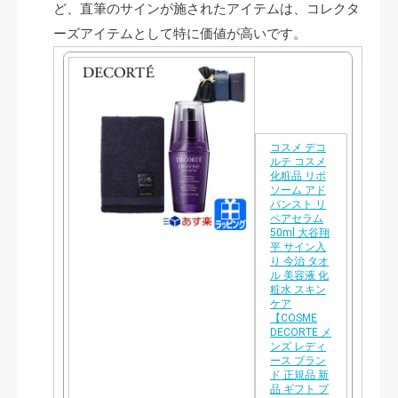
ど、直筆のサインが施されたアイテムは、コレクタ
ーズアイテムとして特に価値が高いです。
コスメ デコ
ルテ コスメ
化粧品 リポ
ソーム アド
バンスト リ
ペアセラム
50ml 大谷翔
平 サイン入
り 今治 タオ
ル 美容液 化
粧水 スキン
ケア
【COSME
DECORTE メ
ンズ レディ
ース ブラン
ド 正規品 新
品 ギフト プ