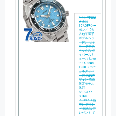
＼3日間限定
★全品
10%OFFクー
ポン／【大
谷翔平選手
ボブルヘッ
ド付】 セイ
コー プロス
ペックス ダ
イバースキ
ューバ Save
the Ocean
1968 メカニ
カルダイバ
ーズ 現代デ
ザイン 流通
限定モデル
氷河
SBDC167
SEIKO
PROSPEX 腕
時計 ブラン
ド 記念品 プ
レゼント ギ