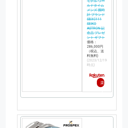
モデル ワー
ルドタイム
メンズ 腕時
計 ブランド
SBXC111
SEIKO
ASTRON 記
念品 プレゼ
ント ギフト
価格：
286,000円
（税込、送
料無料)
(2023/12/19
時点)
楽
天
で
購
入