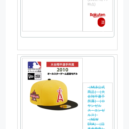
時点)
楽
天
で
購
入
［MLB公式
商品］［大
谷翔平選手
所属］［ロ
サンゼル
ス・エンゼ
ルス］
［NEW
ERA］［日
本未発売］