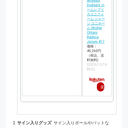
Angeles
Dodgers ホ
ームレプリ
カユニフォ
ーム ジャー
ジ ユニホー
ム Shohei
Ohtani
Replica
Jersey #17
価格：
40,260円
（税込、送
料無料)
(2023/12/19
時点)
楽
天
で
購
サイン入りグッズ
: サイン入りボールやバットな
入