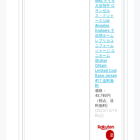
NIKE ナイキ
大谷翔平 ロ
サンゼル
ス・ドジャ
ース Los
Angeles
Dodgers 子
供用ホーム
レプリカユ
ニフォーム
ジャージ ユ
ニホーム
Shohei
Ohtani
Limited Cool
Base Jersey
#17 送料無
料
価格：
43,780円
（税込、送
料無料)
(2023/12/19
時点)
楽