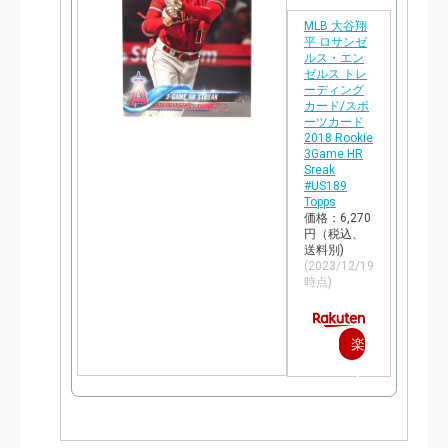
MLB 大谷翔
平 ロサンゼ
ルス・エン
ゼルス トレ
ーディング
カード/スポ
ーツカード
2018 Rookie
3Game HR
Sreak
#US189
Topps
価格：6,270
円（税込、
送料別)
(2023/12/19
時点)
楽
天
で
購