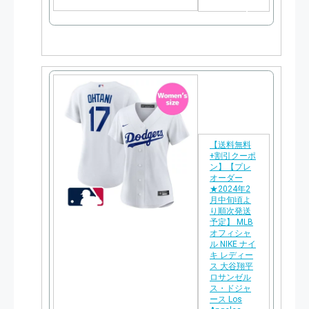
天
で
購
入
【送料無料
+割引クーポ
ン】【プレ
オーダー
★2024年2
月中旬頃よ
り順次発送
予定】 MLB
オフィシャ
ル NIKE ナイ
キ レディー
ス 大谷翔平
ロサンゼル
ス・ドジャ
ース Los