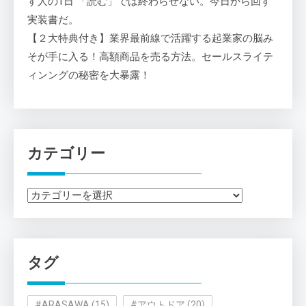
す人の1日 「読む」では終わらせない。今日から回す
実装書だ。
【２大特典付き】業界最前線で活躍する起業家の脳み
そが手に入る！高額商品を売る方法。セールスライテ
ィンングの秘密を大暴露！
カテゴリー
カ
テ
ゴ
リ
タグ
ー
#ARASAWA
(15)
#アウトドア
(20)