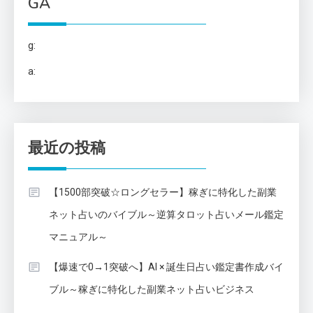
GA
g:
a:
最近の投稿
【1500部突破☆ロングセラー】稼ぎに特化した副業
ネット占いのバイブル～逆算タロット占いメール鑑定
マニュアル～
【爆速で0→1突破へ】AI × 誕生日占い鑑定書作成バイ
ブル～稼ぎに特化した副業ネット占いビジネス