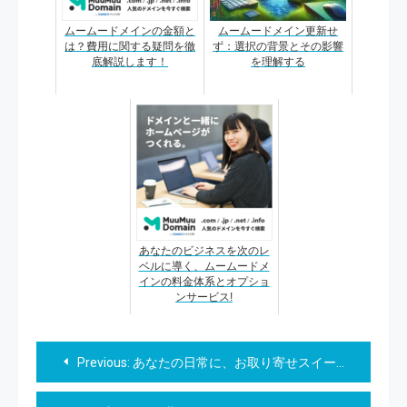
ムームードメインの金額と
ムームードメイン更新せ
は？費用に関する疑問を徹
ず：選択の背景とその影響
底解説します！
を理解する
あなたのビジネスを次のレ
ベルに導く、ムームードメ
インの料金体系とオプショ
ンサービス!
投
Previous:
あなたの日常に、お取り寄せスイーツで、幸せのひと時を
稿