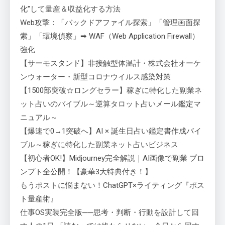
化”して量産＆収益化する方法
Web攻撃：「バックドアファイル探索」「管理画面探
索」「環境偵察」➡ WAF（Web Application Firewall）
強化
【サーモスタンド】非接触型体温計・株式会社オーケ
ンウォーター・新型コロナウイルス感染対策
【1500部突破☆ロングセラー】稼ぎに特化した副業ネ
ット占いのバイブル～逆算タロット占いメール鑑定マ
ニュアル～
【爆速で0→1突破へ】AI × 誕生日占い鑑定書作成バイ
ブル～稼ぎに特化した副業ネット占いビジネス
【初心者OK!】Midjourney完全解説｜AI画像で副業 プロ
ンプト全公開！【豪華3大特典付き！】
もうポストに悩まない！ChatGPT×ライティング『ポス
ト量産術』
仕事OS実装完全版──思考・判断・行動を設計して回