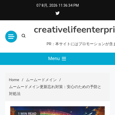
Skip
07 8月, 2026
11:36:35 PM
to
content
creativelifeenterpr
PR：本サイトにはプロモーションが含
Menu
Home
ムームードメイン
ムームードメイン更新忘れ対策：安心のための予防と
対処法
1 MIN READ