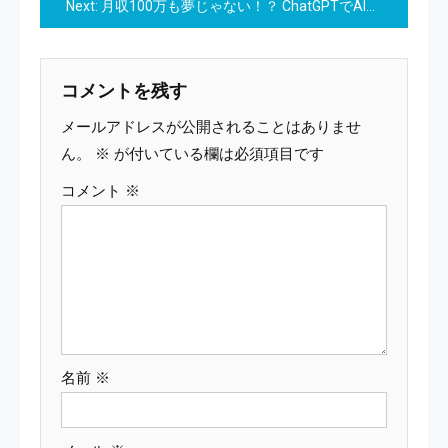
Next:
月収100万も夢じゃない！？ ChatGPTでAI副業をするならこれ一択！
ナ
ビ
コメントを残す
ゲ
メールアドレスが公開されることはありませ
ー
ん。
※
が付いている欄は必須項目です
コメント
※
シ
ョ
ン
名前
※