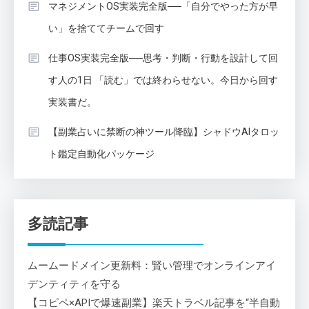
マネジメントOS実装完全版──「自分でやった方が早
い」を捨ててチームで回す
仕事OS実装完全版──思考・判断・行動を設計して回
す人の1日 「読む」では終わらせない。今日から回す
実装書だ。
【副業占いに禁断の神ツール降臨】シャドウAIタロッ
ト鑑定自動化パッケージ
多読記事
ムームードメイン更新料：賢い管理でオンラインアイ
デンティティを守る
【コピペ×APIで爆速副業】楽天トラベル記事を“半自動