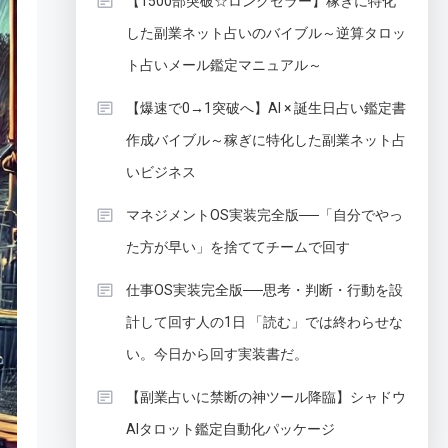
【1500部突破☆ロングセラー】稼ぎに特化
した副業ネット占いのバイブル～逆算タロッ
ト占いメール鑑定マニュアル～
【爆速で0→1突破へ】AI × 誕生日占い鑑定書
作成バイブル～稼ぎに特化した副業ネット占
いビジネス
マネジメントOS実装完全版──「自分でやっ
た方が早い」を捨ててチームで回す
仕事OS実装完全版──思考・判断・行動を設
計して回す人の1日 「読む」では終わらせな
い。今日から回す実装書だ。
【副業占いに禁断の神ツール降臨】シャドウ
AIタロット鑑定自動化パッケージ