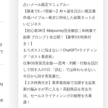
占いメール鑑定マニュアル～
【爆速で0→1突破へ】AI × 誕生日占い鑑定書
作成バイブル～稼ぎに特化した副業ネット占
いビジネス
【初心者OK!】Midjourney完全解説｜AI画像で
副業 プロンプト全公開！【豪華3大特典付
き！】
砂
もうポストに悩まない！ChatGPT×ライティン
で
グ『ポスト量産術』
仕事OS実装完全版──思考・判断・行動を設計
して回す人の1日 「読む」では終わらせない。
今日から回す実装書だ。
【２大特典付き】業界最前線で活躍する起業
り
家の脳みそが手に入る！高額商品を売る方
法。セールスライティンングの秘密を大暴
水
露！