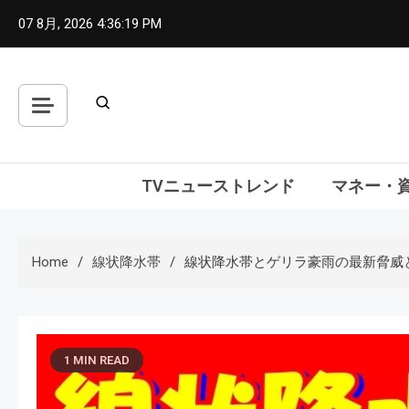
Skip
07 8月, 2026
4:36:21 PM
to
content
TVニューストレンド
マネー・
Home
線状降水帯
線状降水帯とゲリラ豪雨の最新脅威
1 MIN READ