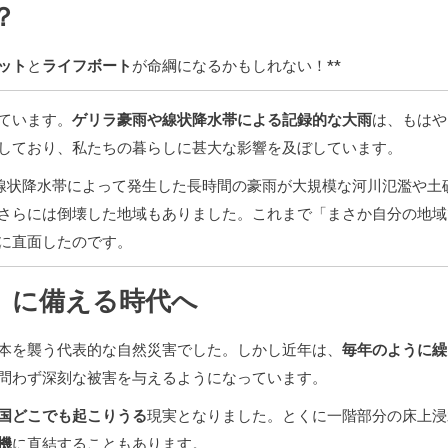
？
ット
と
ライフボート
が命綱になるかもしれない！**
ています。
ゲリラ豪雨や線状降水帯による記録的な大雨
は、もはや
しており、私たちの暮らしに甚大な影響を及ぼしています。
、線状降水帯によって発生した長時間の豪雨が大規模な河川氾濫や土
さらには倒壊した地域もありました。これまで「まさか自分の地域
に直面したのです。
」に備える時代へ
本を襲う代表的な自然災害でした。しかし近年は、
毎年のように繰
問わず深刻な被害を与えるようになっています。
国どこでも起こりうる
現実となりました。とくに一階部分の床上浸
機
に直結することもあります。