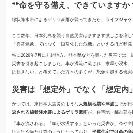
**命を守る備え、できていますか
線状降水帯によるゲリラ豪雨が襲ってきたら、
ライフジャケ
ここ数年、日本列島を襲う自然災害はますます激しさを増し
「異常気象」ではなく「恒常化した危機」といえるほど頻発
特に2020年7月に九州地方、熊本県などを襲った災害では
災害を引き起こしました。車が濁流に流され、家屋が浸水、
は起きない」と考えていた方々の多くが、想像を超える現実
災害は「想定外」でなく「想定内
かつては、東日本大震災のような
大規模地震や津波
こそが日
返される線状降水帯によるゲリラ豪雨
が、住宅地・都市部を
「車が流される」「家が水没する」といった災害が、今や
全
はもはや当たり前のようになっており、
平屋住宅では命の危