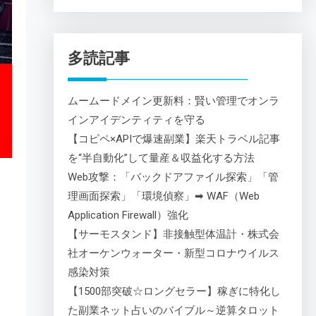
多読記事
ムームードメイン更新料：賢い管理でオンラ
インアイデンティティを守る
【コピペ×APIで爆速副業】楽天トラベル記事
を“半自動化”して量産＆収益化する方法
Web攻撃：「バックドアファイル探索」「管
理画面探索」「環境偵察」➡ WAF（Web
Application Firewall）強化
【サーモスタンド】非接触型体温計・株式会
社オーケンウォーター・新型コロナウイルス
感染対策
【1500部突破☆ロングセラー】稼ぎに特化し
た副業ネット占いのバイブル～逆算タロット