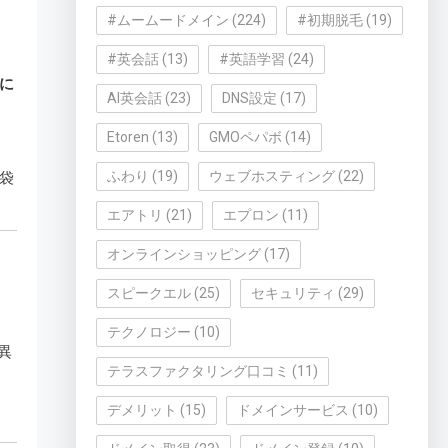
#ムームードメイン
(224)
#初期脱毛
(19)
#英会話
(13)
#英語学習
(24)
に
AI英会話
(23)
DNS設定
(17)
Etoren
(13)
GMOペパボ
(14)
ふわり
(19)
ウェブホスティング
(22)
袋
エアトリ
(21)
エプロン
(11)
オンラインショッピング
(17)
スピークエル
(25)
セキュリティ
(29)
テクノロジー
(10)
異
テラスファクタリング口コミ
(11)
デメリット
(15)
ドメインサービス
(10)