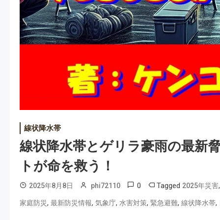
線状降水帯
線状降水帯とゲリラ豪雨の最新
トが命を救う！
0
Tagged
2025年8月8日
phi72110
2025年災害
,
,
,
,
,
,
家庭防災
最新防災情報
気象庁
水害対策
緊急避難
線状降水帯