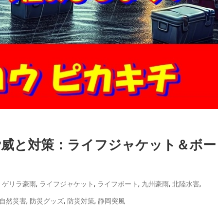
脅威と対策：ライフジャケット＆ボー
,
,
,
,
,
,
ゲリラ豪雨
ライフジャケット
ライフボート
九州豪雨
北陸水害
,
,
,
自然災害
防災グッズ
防災対策
静岡突風