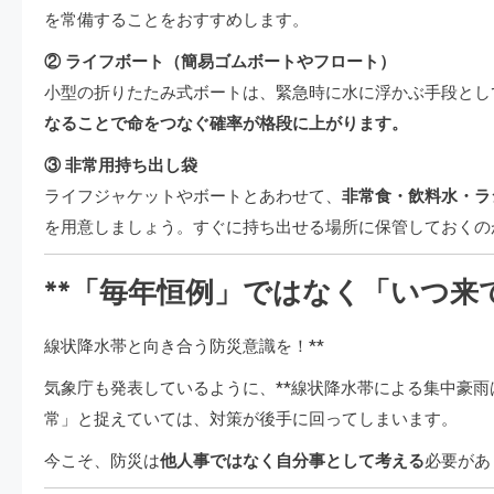
を常備することをおすすめします。
② ライフボート（簡易ゴムボートやフロート）
小型の折りたたみ式ボートは、緊急時に水に浮かぶ手段とし
なることで命をつなぐ確率が格段に上がります。
③ 非常用持ち出し袋
ライフジャケットやボートとあわせて、
非常食・飲料水・ラ
を用意しましょう。すぐに持ち出せる場所に保管しておくの
**「毎年恒例」ではなく「いつ来
線状降水帯と向き合う防災意識を！**
気象庁も発表しているように、**線状降水帯による集中豪雨
常」と捉えていては、対策が後手に回ってしまいます。
今こそ、防災は
他人事ではなく自分事として考える
必要があ