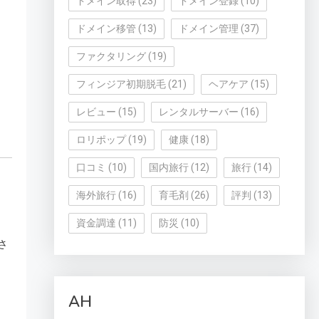
ドメイン取得
(23)
ドメイン登録
(10)
ドメイン移管
(13)
ドメイン管理
(37)
ファクタリング
(19)
フィンジア初期脱毛
(21)
ヘアケア
(15)
レビュー
(15)
レンタルサーバー
(16)
ロリポップ
(19)
健康
(18)
口コミ
(10)
国内旅行
(12)
旅行
(14)
海外旅行
(16)
育毛剤
(26)
評判
(13)
資金調達
(11)
防災
(10)
さ
AH