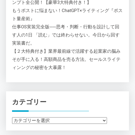
ンプト全公開！【豪華3大特典付き！】
もうポストに悩まない！ChatGPT×ライティング『ポス
ト量産術』
仕事OS実装完全版──思考・判断・行動を設計して回
す人の1日 「読む」では終わらせない。今日から回す
実装書だ。
【２大特典付き】業界最前線で活躍する起業家の脳み
そが手に入る！高額商品を売る方法。セールスライテ
ィンングの秘密を大暴露！
カテゴリー
カ
テ