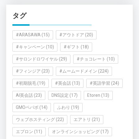
ゴ
リ
タグ
ー
#ARASAWA
(15)
#アウトドア
(20)
#キャンペーン
(10)
#ギフト
(18)
#サロンドロワイヤル
(29)
#チョコレート
(10)
#フィンジア
(23)
#ムームードメイン
(224)
#初期脱毛
(19)
#英会話
(13)
#英語学習
(24)
AI英会話
(23)
DNS設定
(17)
Etoren
(13)
GMOペパボ
(14)
ふわり
(19)
ウェブホスティング
(22)
エアトリ
(21)
エプロン
(11)
オンラインショッピング
(17)