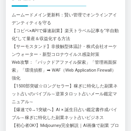
ムームードメイン更新料：賢い管理でオンラインアイ
デンティティを守る
【コピペ×APIで爆速副業】楽天トラベル記事を“半自動
化”して量産＆収益化する方法
【サーモスタンド】非接触型体温計・株式会社オーケ
ンウォーター・新型コロナウイルス感染対策
Web攻撃：「バックドアファイル探索」「管理画面探
索」「環境偵察」➡ WAF（Web Application Firewall）
強化
【1500部突破☆ロングセラー】稼ぎに特化した副業ネ
ット占いのバイブル～逆算タロット占いメール鑑定マ
ニュアル～
【爆速で0→1突破へ】AI × 誕生日占い鑑定書作成バイ
ブル～稼ぎに特化した副業ネット占いビジネス
【初心者OK!】Midjourney完全解説｜AI画像で副業 プロ