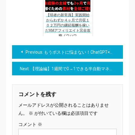
【弱者の新常識】実践開始
からわずか４ヶ月で月収１
０２万円の継続報酬を稼い
だXMアフィリエイト完全攻
略ノウハウ
投
Previous:
もうポストに悩まない！ChatGPT×ライティング『ポスト量産術』
稿
Next:
【理論編】1週間で0→1できる半自動マネーマシンを構築する方法
ナ
ビ
コメントを残す
ゲ
メールアドレスが公開されることはありませ
ー
ん。
※
が付いている欄は必須項目です
コメント
※
シ