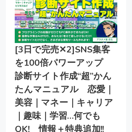
[3日で完売✕2]SNS集客
を100倍パワーアップ
診断サイト作成“超”かん
たんマニュアル 恋愛｜
美容｜マネー｜キャリア
｜趣味｜学習…何でも
OK! 情報＋特典追加!!