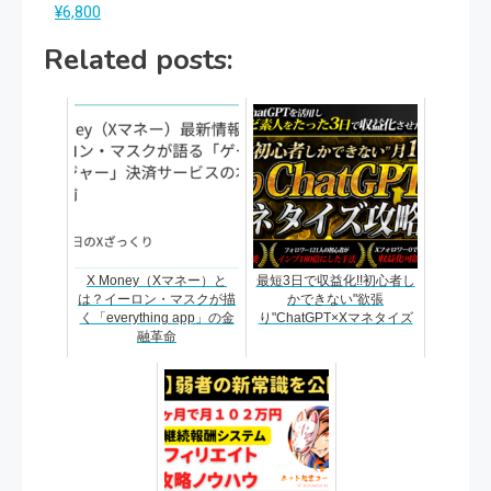
¥6,800
Related posts:
X Money（Xマネー）と
最短3日で収益化!!初心者し
は？イーロン・マスクが描
かできない"欲張
く「everything app」の金
り"ChatGPT×Xマネタイズ
融革命