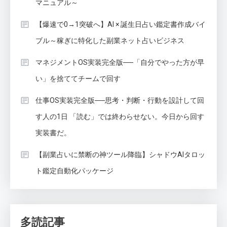
マニュアル～
【爆速で0→1突破へ】AI × 誕生日占い鑑定書作成バイ
ブル～稼ぎに特化した副業ネット占いビジネス
マネジメントOS実装完全版──「自分でやった方が早
い」を捨ててチームで回す
仕事OS実装完全版──思考・判断・行動を設計して回
す人の1日 「読む」では終わらせない。今日から回す
実装書だ。
【副業占いに禁断の神ツール降臨】シャドウAIタロッ
ト鑑定自動化パッケージ
多読記事