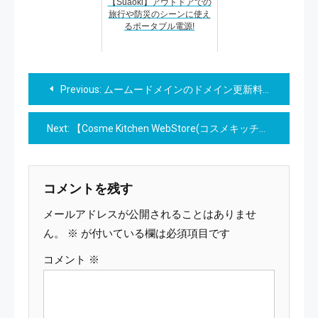
【Suaoki】アウトドアでの
旅行や防災のシーンに使え
るポータブル電源!
投
Previous:
ムームードメインのドメイン更新料金と注意点: あなたのウェブサイトをスムーズに維持
稿
Next:
【Cosme Kitchen WebStore(コスメキッチンウェブストア)】株式会社マッシュビューティーラボ
ナ
ビ
コメントを残す
ゲ
メールアドレスが公開されることはありませ
ー
ん。
※
が付いている欄は必須項目です
コメント
※
シ
ョ