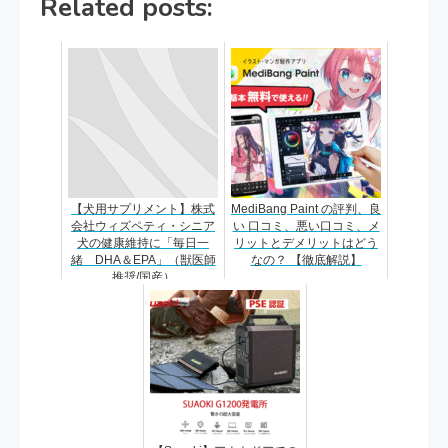
Related posts:
【犬用サプリメント】株式
MediBang Paint の評判、良
会社ウィズペティ・シニア
い 口コミ、悪い口コミ、メ
犬の健康維持に「毎日一
リットとデメリットはどう
緒 DHA＆EPA」（獣医師
なの？ 【徹底解説】
推奨/国産）