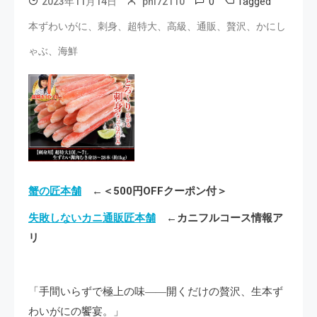
0
Tagged
2023年11月14日
phi72110
本ずわいがに、刺身、超特大、高級、通販、贅沢、かにし
ゃぶ、海鮮
蟹の匠本舗
←＜500円OFFクーポン付＞
失敗しないカニ通販匠本舗
←カニフルコース情報ア
リ
「手間いらずで極上の味――開くだけの贅沢、生本ず
わいがにの饗宴。」