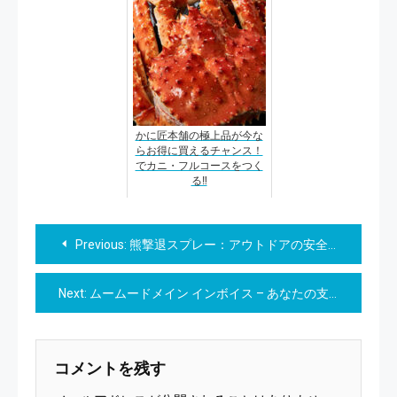
かに匠本舗の極上品が今な
らお得に買えるチャンス！
でカニ・フルコースをつく
る‼
投
Previous:
熊撃退スプレー：アウトドアの安全を守る武器
稿
Next:
ムームードメイン インボイス – あなたの支払い管理を一層簡単に！
ナ
ビ
コメントを残す
ゲ