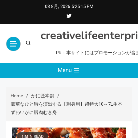
Skip
08 8月, 2026
5:25:16 PM
to
content
creativelifeenterpr
PR：本サイトにはプロモーションが含
Menu
Home
かに匠本舗
豪華なひと時を演出する【刺身用】超特大10～7L生本
ずわいがに脚肉むき身
1 MIN READ