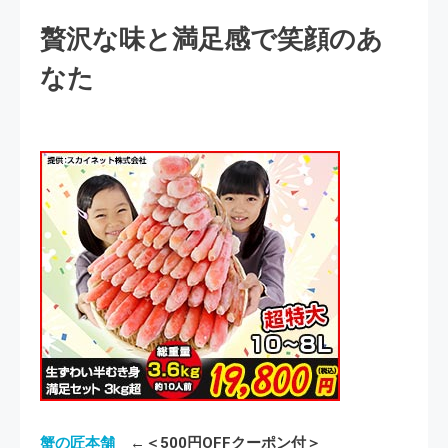
贅沢な味と満足感で笑顔のあ
なた
蟹の匠本舗
←＜500円OFFクーポン付＞