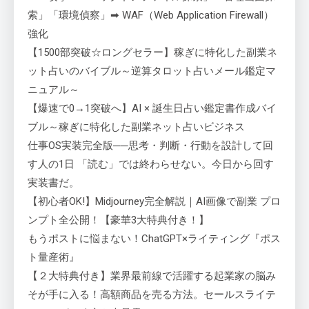
索」「環境偵察」➡ WAF（Web Application Firewall）
強化
【1500部突破☆ロングセラー】稼ぎに特化した副業ネ
ット占いのバイブル～逆算タロット占いメール鑑定マ
ニュアル～
【爆速で0→1突破へ】AI × 誕生日占い鑑定書作成バイ
ブル～稼ぎに特化した副業ネット占いビジネス
仕事OS実装完全版──思考・判断・行動を設計して回
す人の1日 「読む」では終わらせない。今日から回す
実装書だ。
【初心者OK!】Midjourney完全解説｜AI画像で副業 プロ
ンプト全公開！【豪華3大特典付き！】
もうポストに悩まない！ChatGPT×ライティング『ポス
ト量産術』
【２大特典付き】業界最前線で活躍する起業家の脳み
そが手に入る！高額商品を売る方法。セールスライテ