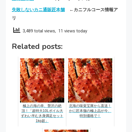
失敗しないカニ通販匠本舗
←カニフルコース情報ア
リ
3,489 total views, 11 views today
Related posts:
極上の海の幸、贅沢の絶
北海の味覚宝庫から直送！
頂！「超特大10Lボイル大
かに匠本舗の極上品が今、
ずわい半むき身満足セット
特別価格で！
1kg超」