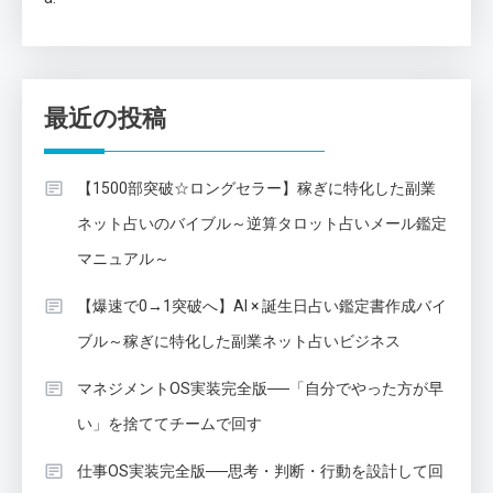
最近の投稿
【1500部突破☆ロングセラー】稼ぎに特化した副業
ネット占いのバイブル～逆算タロット占いメール鑑定
マニュアル～
【爆速で0→1突破へ】AI × 誕生日占い鑑定書作成バイ
ブル～稼ぎに特化した副業ネット占いビジネス
マネジメントOS実装完全版──「自分でやった方が早
い」を捨ててチームで回す
仕事OS実装完全版──思考・判断・行動を設計して回