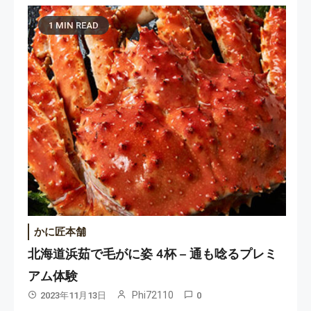
1 MIN READ
かに匠本舗
北海道浜茹で毛がに姿 4杯 – 通も唸るプレミ
アム体験
Phi72110
2023年11月13日
0