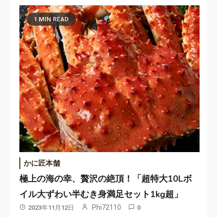
1 MIN READ
かに匠本舗
極上の海の幸、贅沢の絶頂！「超特大10Lボ
イル大ずわい半むき身満足セット1kg超」
Phi72110
2023年11月12日
0