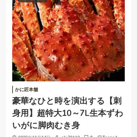
かに匠本舗
豪華なひと時を演出する【刺
身用】超特大10～7L生本ずわ
いがに脚肉むき身