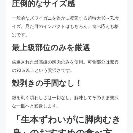
圧倒的なサイズ感
一般的なズワイガニを遥かに凌駕する超特大10～7Lサ
イズ。見た目のインパクトはもちろん、食べ応えも格
別です。
最上級部位のみを厳選
厳選された最高級の脚肉のみを使用。可食部分は驚異
の90％以上という贅沢さです。
殻剥きの手間なし！
殻を剥く煩わしさは一切なし。解凍してそのまま贅沢
な一皿へと変身します。
「生本ずわいがに脚肉むき