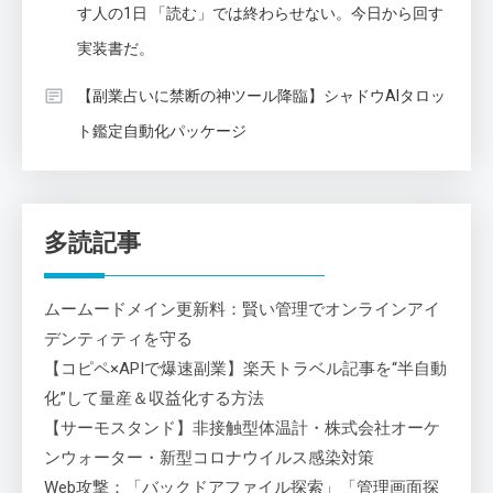
す人の1日 「読む」では終わらせない。今日から回す
実装書だ。
【副業占いに禁断の神ツール降臨】シャドウAIタロッ
ト鑑定自動化パッケージ
多読記事
ムームードメイン更新料：賢い管理でオンラインアイ
デンティティを守る
【コピペ×APIで爆速副業】楽天トラベル記事を“半自動
化”して量産＆収益化する方法
【サーモスタンド】非接触型体温計・株式会社オーケ
ンウォーター・新型コロナウイルス感染対策
Web攻撃：「バックドアファイル探索」「管理画面探