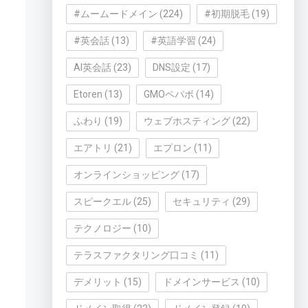
#ムームードメイン
(224)
#初期脱毛
(19)
#英会話
(13)
#英語学習
(24)
AI英会話
(23)
DNS設定
(17)
Etoren
(13)
GMOペパボ
(14)
ふわり
(19)
ウェブホスティング
(22)
エアトリ
(21)
エプロン
(11)
オンラインショッピング
(17)
スピークエル
(25)
セキュリティ
(29)
テクノロジー
(10)
テラスファクタリング口コミ
(11)
デメリット
(15)
ドメインサービス
(10)