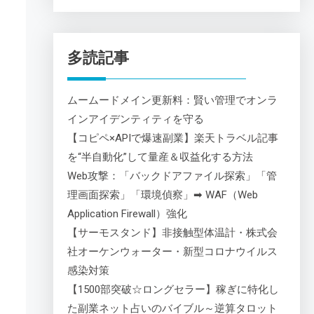
多読記事
ムームードメイン更新料：賢い管理でオンラ
インアイデンティティを守る
【コピペ×APIで爆速副業】楽天トラベル記事
を“半自動化”して量産＆収益化する方法
Web攻撃：「バックドアファイル探索」「管
理画面探索」「環境偵察」➡ WAF（Web
Application Firewall）強化
【サーモスタンド】非接触型体温計・株式会
社オーケンウォーター・新型コロナウイルス
感染対策
【1500部突破☆ロングセラー】稼ぎに特化し
た副業ネット占いのバイブル～逆算タロット