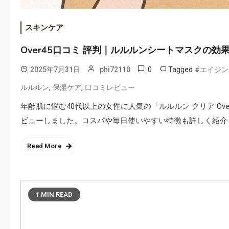
スキンケア
Over45口コミ 評判｜ルルルンシートマスクの
0
Tagged
2025年7月31日
phi72110
#エイジ
,
,
ルルルン
保湿ケア
口コミレビュー
年齢肌に悩む40代以上の女性に人気の「ルルルン クリア O
ビューしました。コスパや毎日使いやすい特徴も詳しく紹介
Read More
1 MIN READ