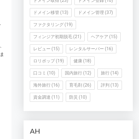
ドメイン取得
(23)
ドメイン登録
(10)
ドメイン移管
(13)
ドメイン管理
(37)
,
ファクタリング
(19)
フィンジア初期脱毛
(21)
ヘアケア
(15)
、
レビュー
(15)
レンタルサーバー
(16)
ま
ロリポップ
(19)
健康
(18)
口コミ
(10)
国内旅行
(12)
旅行
(14)
海外旅行
(16)
育毛剤
(26)
評判
(13)
資金調達
(11)
防災
(10)
AH