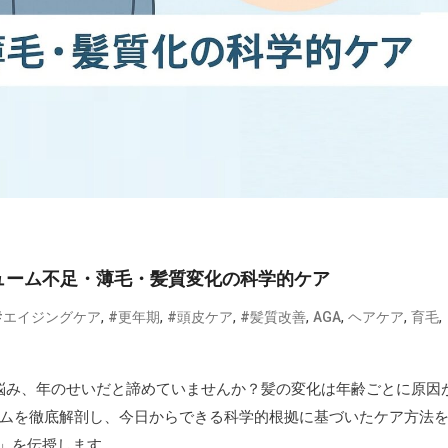
ューム不足・薄毛・髪質変化の科学的ケア
,
,
,
,
,
,
,
#エイジングケア
#更年期
#頭皮ケア
#髪質改善
AGA
ヘアケア
育毛
悩み、年のせいだと諦めていませんか？髪の変化は年齢ごとに原因
ズムを徹底解剖し、今日からできる科学的根拠に基づいたケア方法
」を伝授します