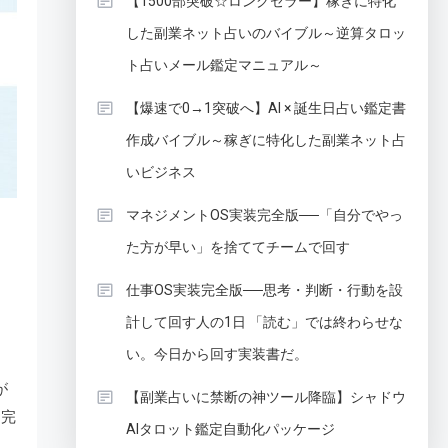
【1500部突破☆ロングセラー】稼ぎに特化
した副業ネット占いのバイブル～逆算タロッ
ト占いメール鑑定マニュアル～
【爆速で0→1突破へ】AI × 誕生日占い鑑定書
作成バイブル～稼ぎに特化した副業ネット占
いビジネス
マネジメントOS実装完全版──「自分でやっ
た方が早い」を捨ててチームで回す
仕事OS実装完全版──思考・判断・行動を設
計して回す人の1日 「読む」では終わらせな
い。今日から回す実装書だ。
が
【副業占いに禁断の神ツール降臨】シャドウ
を完
AIタロット鑑定自動化パッケージ