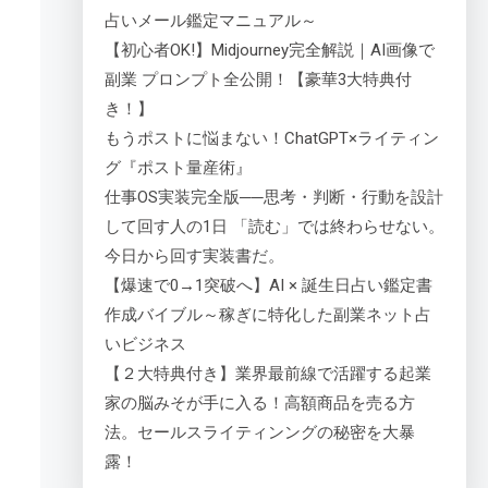
占いメール鑑定マニュアル～
【初心者OK!】Midjourney完全解説｜AI画像で
副業 プロンプト全公開！【豪華3大特典付
き！】
もうポストに悩まない！ChatGPT×ライティン
グ『ポスト量産術』
仕事OS実装完全版──思考・判断・行動を設計
して回す人の1日 「読む」では終わらせない。
今日から回す実装書だ。
【爆速で0→1突破へ】AI × 誕生日占い鑑定書
作成バイブル～稼ぎに特化した副業ネット占
いビジネス
【２大特典付き】業界最前線で活躍する起業
家の脳みそが手に入る！高額商品を売る方
法。セールスライティンングの秘密を大暴
露！