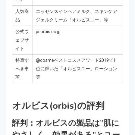
人気商
エッセンスインヘアミルク、スキンケア
品
ジェルクリーム「オルビスユー」等
公式ウ
pr.orbis.co.jp
ェブサ
イト
特筆す
@cosmeベストコスメアワード2019で1
べき事
位に輝いた「オルビスユー」ローション
項
等
オルビス(orbis)の評判
評判：オルビスの製品は”肌に
やさしく、効果がある”とユー