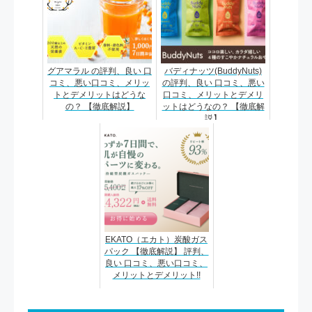
グアマラル の評判、良い 口
バディナッツ(BuddyNuts)
コミ、悪い口コミ、メリッ
の評判、良い 口コミ、悪い
トとデメリットはどうな
口コミ、メリットとデメリ
の？ 【徹底解説】
ットはどうなの？ 【徹底解
説】
EKATO（エカト）炭酸ガス
パック 【徹底解説】 評判、
良い 口コミ、悪い口コミ、
メリットとデメリット!!