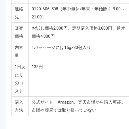
連絡
0120-606-508（年中無休/年末・年始除く 9:00～
先
21:00）
販売
お試し価格2,000円、定期購入価格3,600円、通常
価格
価格4,000円
内容
1パッケージには15g×30包入り
量
1日あ
133円
たり
のコ
スト
購入
公式サイト、Amazon、楽天市場から購入可能。
方法
市販や薬局では取り扱っていない