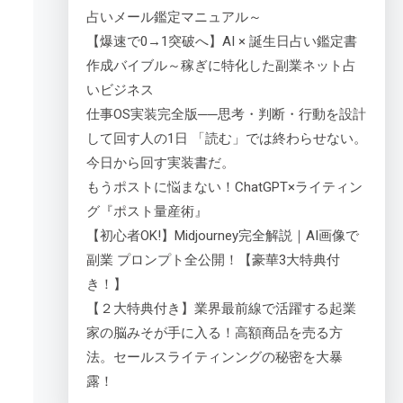
占いメール鑑定マニュアル～
【爆速で0→1突破へ】AI × 誕生日占い鑑定書
作成バイブル～稼ぎに特化した副業ネット占
いビジネス
仕事OS実装完全版──思考・判断・行動を設計
して回す人の1日 「読む」では終わらせない。
今日から回す実装書だ。
もうポストに悩まない！ChatGPT×ライティン
グ『ポスト量産術』
【初心者OK!】Midjourney完全解説｜AI画像で
副業 プロンプト全公開！【豪華3大特典付
き！】
【２大特典付き】業界最前線で活躍する起業
家の脳みそが手に入る！高額商品を売る方
法。セールスライティンングの秘密を大暴
露！