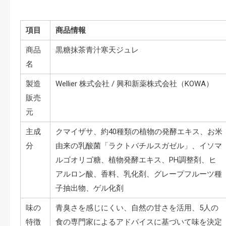
項目
商品情報
商品
黒糖抹茶青汁寒天ジュレ
名
製造
Wellier 株式会社 / 興和新薬株式会社（KOWA）
販売
元
主成
クマイザサ、約40種類の植物の発酵エキス、お米
分
由来の乳酸菌「ラクトバチルスガゼル」、イソマ
ルゴオリゴ糖、植物発酵エキス、PH調整剤、ヒ
アルロン酸、香料、乳化剤、グレープフルーツ種
子抽出物、ゲル化剤
味の
青臭さを感じにくい、自然の甘さを活用、5人の
特徴
食の専門家によるアドバイスに基づいて味を決定