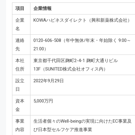
項目
企業情報
企業
KOWAハピネスダイレクト（興和新薬株式会社）
名
連絡
0120-606-508（年中無休/年末・年始除く 9:00～
先
21:00）
本社
東京都千代田区麹町2-4-1 麹町大通りビル
住所
13F（SUNITED株式会社オフィス内）
設立
2022年9月29日
日
資本
5,000万円
金
事業
生活者個々のWell-beingの実現に向けたEC事業及
内容
び日本型セルフケア推進事業