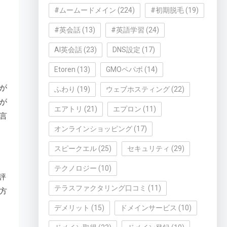
#ムームードメイン
(224)
#初期脱毛
(19)
#英会話
(13)
#英語学習
(24)
AI英会話
(23)
DNS設定
(17)
Etoren
(13)
GMOペパボ
(14)
が
ふわり
(19)
ウェブホスティング
(22)
が
エアトリ
(21)
エプロン
(11)
言
オンラインショッピング
(17)
スピークエル
(25)
セキュリティ
(29)
テクノロジー
(10)
評
テラスファクタリング口コミ
(11)
方
デメリット
(15)
ドメインサービス
(10)