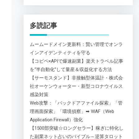
多読記事
ムームードメイン更新料：賢い管理でオンラ
インアイデンティティを守る
【コピペ×APIで爆速副業】楽天トラベル記事
を“半自動化”して量産＆収益化する方法
【サーモスタンド】非接触型体温計・株式会
社オーケンウォーター・新型コロナウイルス
感染対策
Web攻撃：「バックドアファイル探索」「管
理画面探索」「環境偵察」➡ WAF（Web
Application Firewall）強化
【1500部突破☆ロングセラー】稼ぎに特化し
た副業ネット占いのバイブル～逆算タロット