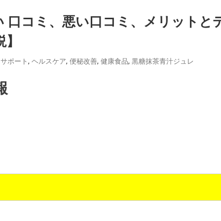
い 口コミ、悪い口コミ、メリットと
説】
,
,
,
,
トサポート
ヘルスケア
便秘改善
健康食品
黒糖抹茶青汁ジュレ
報