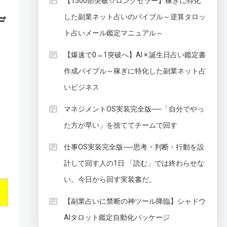
【1500部突破☆ロングセラー】稼ぎに特化
した副業ネット占いのバイブル～逆算タロッ
デ
ト占いメール鑑定マニュアル～
【爆速で0→1突破へ】AI × 誕生日占い鑑定書
作成バイブル～稼ぎに特化した副業ネット占
いビジネス
マネジメントOS実装完全版──「自分でやっ
た方が早い」を捨ててチームで回す
仕事OS実装完全版──思考・判断・行動を設
計して回す人の1日 「読む」では終わらせな
い。今日から回す実装書だ。
【副業占いに禁断の神ツール降臨】シャドウ
AIタロット鑑定自動化パッケージ