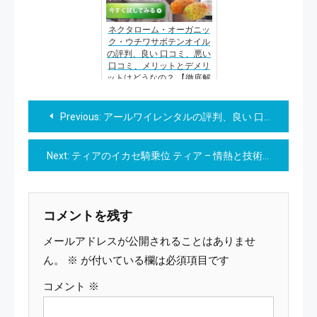
ネクタローム・オーガニッ
ク・ウチワサボテンオイル
の評判、良い 口コミ、悪い
口コミ、メリットとデメリ
ットはどうなの？ 【徹底解
説】
投
Previous:
アールワイレンタルの評判、良い 口コミ、悪い口コミ、メリットとデメリットはどうなの？【徹底解説】
稿
Next:
ティアのイカセ騎乗位 ティア – 情熱と技術の融合が生み出す、忘れられない体験。
ナ
ビ
コメントを残す
ゲ
メールアドレスが公開されることはありませ
ー
ん。
※
が付いている欄は必須項目です
コメント
※
シ