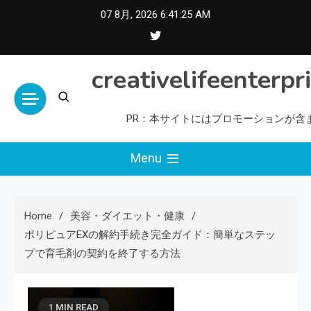
Skip
07 8月, 2026
6:41:27 AM
to
content
creativelifeenterpr
PR：本サイトにはプロモーションが含
Menu
Home
美容・ダイエット・健康
ポリピュアEXの解約手続き完全ガイド：簡単なステッ
プで育毛剤の契約を終了する方法
1 MIN READ