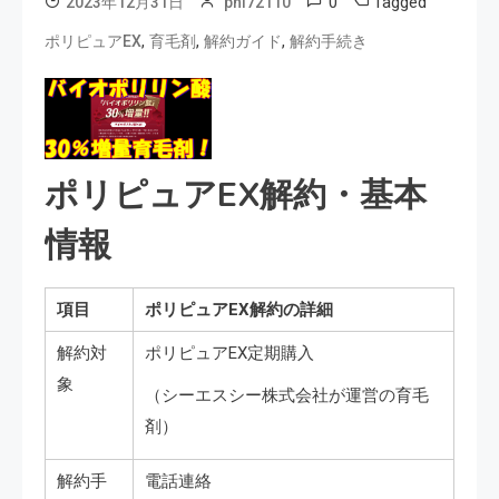
0
Tagged
2023年12月31日
phi72110
,
,
,
ポリピュアEX
育毛剤
解約ガイド
解約手続き
ポリピュアEX解約・基本
情報
項目
ポリピュアEX解約の詳細
解約対
ポリピュアEX定期購入
象
（シーエスシー株式会社が運営の育毛
剤）
解約手
電話連絡