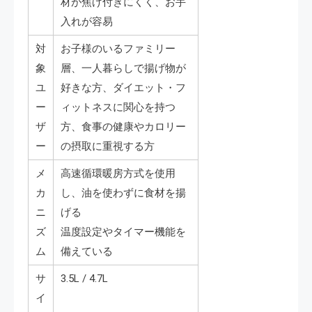
材が焦げ付きにくく、お手
入れが容易
対
お子様のいるファミリー
象
層、一人暮らしで揚げ物が
ユ
好きな方、ダイエット・フ
ー
ィットネスに関心を持つ
ザ
方、食事の健康やカロリー
ー
の摂取に重視する方
メ
高速循環暖房方式を使用
カ
し、油を使わずに食材を揚
ニ
げる
ズ
温度設定やタイマー機能を
ム
備えている
サ
3.5L / 4.7L
イ