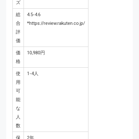
ズ
総
4.5-4.6
合
*https://review.rakuten.co.jp/
評
価
価
10,980円
格
使
1-4人
用
可
能
な
人
数
保
2年