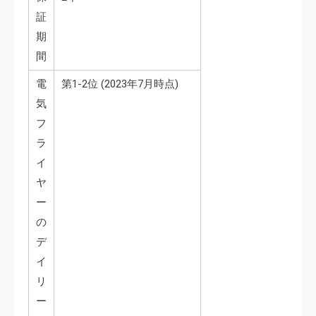
証
期
間
電
第1-2位 (2023年7月時点)
気
フ
ラ
イ
ヤ
ー
の
デ
イ
リ
ー