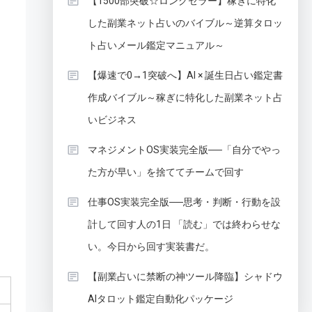
【1500部突破☆ロングセラー】稼ぎに特化
した副業ネット占いのバイブル～逆算タロッ
ト占いメール鑑定マニュアル～
【爆速で0→1突破へ】AI × 誕生日占い鑑定書
作成バイブル～稼ぎに特化した副業ネット占
いビジネス
マネジメントOS実装完全版──「自分でやっ
た方が早い」を捨ててチームで回す
仕事OS実装完全版──思考・判断・行動を設
計して回す人の1日 「読む」では終わらせな
い。今日から回す実装書だ。
【副業占いに禁断の神ツール降臨】シャドウ
AIタロット鑑定自動化パッケージ