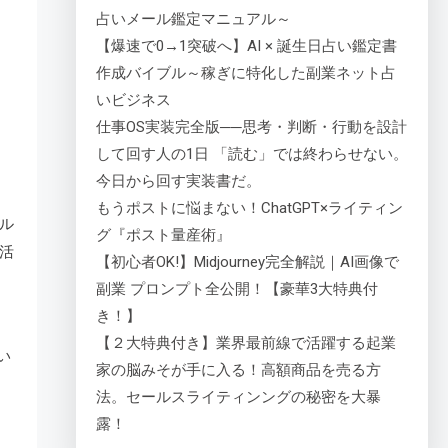
占いメール鑑定マニュアル～
【爆速で0→1突破へ】AI × 誕生日占い鑑定書
作成バイブル～稼ぎに特化した副業ネット占
いビジネス
仕事OS実装完全版──思考・判断・行動を設計
して回す人の1日 「読む」では終わらせない。
今日から回す実装書だ。
もうポストに悩まない！ChatGPT×ライティン
ル
グ『ポスト量産術』
活
【初心者OK!】Midjourney完全解説｜AI画像で
副業 プロンプト全公開！【豪華3大特典付
き！】
【２大特典付き】業界最前線で活躍する起業
い
家の脳みそが手に入る！高額商品を売る方
法。セールスライティンングの秘密を大暴
露！