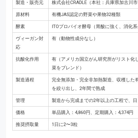
製造・販売元
株式会社CRADLE（本社：兵庫県加古川市
原材料
有機JAS認定の野菜や果物32種類
酵素
ITOプロバイオ酵母（胃酸に強く、消化
ヴィーガン対
有（動物性成分なし）
応
抗酸化作用
有（アメリカ国立がん研究所がリスト化
菜をブレンド）
製造過程
完全無添加・完全非加熱製造、収穫した
を絞り出し、2年間で熟成
管理
製造から完成までの2年以上の工程で、
価格
単品購入：4,860円、定期購入：4,374円
推奨摂取量
1日に2〜3粒