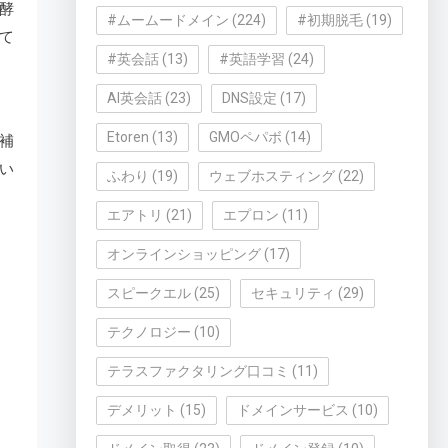
酵
#ムームードメイン
(224)
#初期脱毛
(19)
て
#英会話
(13)
#英語学習
(24)
AI英会話
(23)
DNS設定
(17)
Etoren
(13)
GMOペパボ
(14)
補
い
ふわり
(19)
ウェブホスティング
(22)
エアトリ
(21)
エプロン
(11)
オンラインショッピング
(17)
スピークエル
(25)
セキュリティ
(29)
テクノロジー
(10)
テラスファクタリング口コミ
(11)
デメリット
(15)
ドメインサービス
(10)