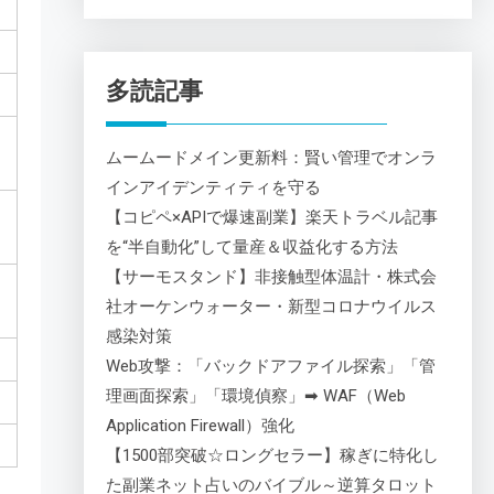
多読記事
ムームードメイン更新料：賢い管理でオンラ
インアイデンティティを守る
【コピペ×APIで爆速副業】楽天トラベル記事
を“半自動化”して量産＆収益化する方法
【サーモスタンド】非接触型体温計・株式会
社オーケンウォーター・新型コロナウイルス
感染対策
Web攻撃：「バックドアファイル探索」「管
理画面探索」「環境偵察」➡ WAF（Web
Application Firewall）強化
【1500部突破☆ロングセラー】稼ぎに特化し
た副業ネット占いのバイブル～逆算タロット