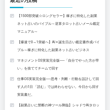
最近の投稿
【1500部突破☆ロングセラー】稼ぎに特化した副業
ネット占いのバイブル～逆算タロット占いメール鑑定
マニュアル～
【爆速で0→1突破へ】AI × 誕生日占い鑑定書作成バイ
ブル～稼ぎに特化した副業ネット占いビジネス
マネジメントOS実装完全版──「自分でやった方が早
い」を捨ててチームで回す
仕事OS実装完全版──思考・判断・行動を設計して回
す人の1日 「読む」では終わらせない。今日から回す
実装書だ。
【副業占いに禁断の神ツール降臨】シャドウAIタロッ