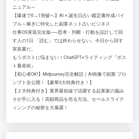
ニュアル～
【爆速で0→1突破へ】AI × 誕生日占い鑑定書作成バイ
ブル～稼ぎに特化した副業ネット占いビジネス
仕事OS実装完全版──思考・判断・行動を設計して回
す人の1日 「読む」では終わらせない。今日から回す
実装書だ。
もうポストに悩まない！ChatGPT×ライティング『ポス
ト量産術』
【初心者OK!】Midjourney完全解説｜AI画像で副業 プロ
ンプト全公開！【豪華3大特典付き！】
【２大特典付き】業界最前線で活躍する起業家の脳み
そが手に入る！高額商品を売る方法。セールスライテ
ィンングの秘密を大暴露！