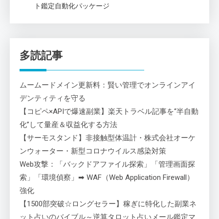
ト鑑定自動化パッケージ
多読記事
ムームードメイン更新料：賢い管理でオンラインアイ
デンティティを守る
【コピペ×APIで爆速副業】楽天トラベル記事を“半自動
化”して量産＆収益化する方法
【サーモスタンド】非接触型体温計・株式会社オーケ
ンウォーター・新型コロナウイルス感染対策
Web攻撃：「バックドアファイル探索」「管理画面探
索」「環境偵察」➡ WAF（Web Application Firewall）
強化
【1500部突破☆ロングセラー】稼ぎに特化した副業ネ
ット占いのバイブル～逆算タロット占いメール鑑定マ