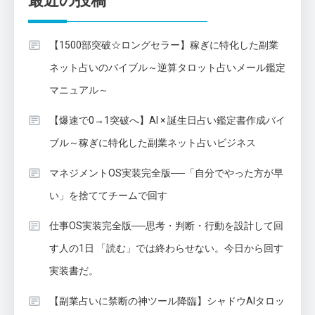
最近の投稿
【1500部突破☆ロングセラー】稼ぎに特化した副業
ネット占いのバイブル～逆算タロット占いメール鑑定
マニュアル～
【爆速で0→1突破へ】AI × 誕生日占い鑑定書作成バイ
ブル～稼ぎに特化した副業ネット占いビジネス
マネジメントOS実装完全版──「自分でやった方が早
い」を捨ててチームで回す
仕事OS実装完全版──思考・判断・行動を設計して回
す人の1日 「読む」では終わらせない。今日から回す
実装書だ。
【副業占いに禁断の神ツール降臨】シャドウAIタロッ