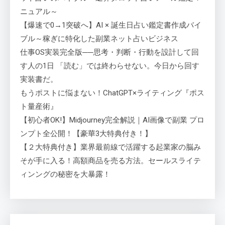
ニュアル～
【爆速で0→1突破へ】AI × 誕生日占い鑑定書作成バイ
ブル～稼ぎに特化した副業ネット占いビジネス
仕事OS実装完全版──思考・判断・行動を設計して回
す人の1日 「読む」では終わらせない。今日から回す
実装書だ。
もうポストに悩まない！ChatGPT×ライティング『ポス
ト量産術』
【初心者OK!】Midjourney完全解説｜AI画像で副業 プロ
ンプト全公開！【豪華3大特典付き！】
【２大特典付き】業界最前線で活躍する起業家の脳み
そが手に入る！高額商品を売る方法。セールスライテ
ィンングの秘密を大暴露！