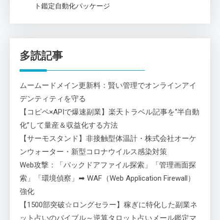
ト鑑定自動化パッケージ
多読記事
ムームードメイン更新料：賢い管理でオンラインアイ
デンティティを守る
【コピペ×APIで爆速副業】楽天トラベル記事を“半自動
化”して量産＆収益化する方法
【サーモスタンド】非接触型体温計・株式会社オーケ
ンウォーター・新型コロナウイルス感染対策
Web攻撃：「バックドアファイル探索」「管理画面探
索」「環境偵察」➡ WAF（Web Application Firewall）
強化
【1500部突破☆ロングセラー】稼ぎに特化した副業ネ
ット占いのバイブル～逆算タロット占いメール鑑定マ