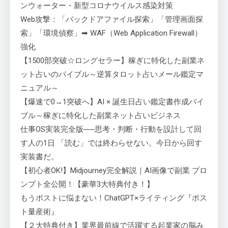
ンウォーター・新型コロナウイルス感染対策
Web攻撃：「バックドアファイル探索」「管理画面探
索」「環境偵察」➡ WAF（Web Application Firewall）
強化
【1500部突破☆ロングセラー】稼ぎに特化した副業ネ
ット占いのバイブル～逆算タロット占いメール鑑定マ
ニュアル～
【爆速で0→1突破へ】AI × 誕生日占い鑑定書作成バイ
ブル～稼ぎに特化した副業ネット占いビジネス
仕事OS実装完全版──思考・判断・行動を設計して回
す人の1日 「読む」では終わらせない。今日から回す
実装書だ。
【初心者OK!】Midjourney完全解説｜AI画像で副業 プロ
ンプト全公開！【豪華3大特典付き！】
もうポストに悩まない！ChatGPT×ライティング『ポス
ト量産術』
【２大特典付き】業界最前線で活躍する起業家の脳み