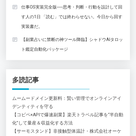
仕事OS実装完全版──思考・判断・行動を設計して回
す人の1日 「読む」では終わらせない。今日から回す
実装書だ。
【副業占いに禁断の神ツール降臨】シャドウAIタロッ
ト鑑定自動化パッケージ
多読記事
ムームードメイン更新料：賢い管理でオンラインアイ
デンティティを守る
【コピペ×APIで爆速副業】楽天トラベル記事を“半自動
化”して量産＆収益化する方法
【サーモスタンド】非接触型体温計・株式会社オーケ