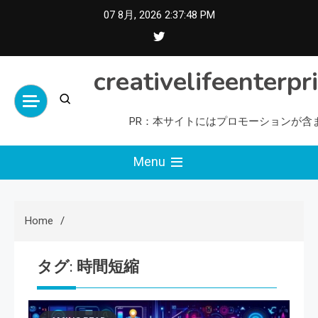
Skip
07 8月, 2026
2:37:49 PM
to
content
creativelifeenterpr
PR：本サイトにはプロモーションが含
Menu
Home
タグ:
時間短縮