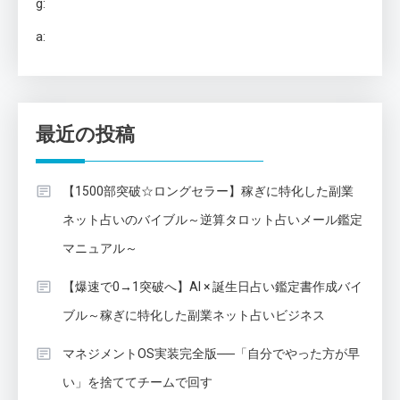
g:
a:
最近の投稿
【1500部突破☆ロングセラー】稼ぎに特化した副業
ネット占いのバイブル～逆算タロット占いメール鑑定
マニュアル～
【爆速で0→1突破へ】AI × 誕生日占い鑑定書作成バイ
ブル～稼ぎに特化した副業ネット占いビジネス
マネジメントOS実装完全版──「自分でやった方が早
い」を捨ててチームで回す