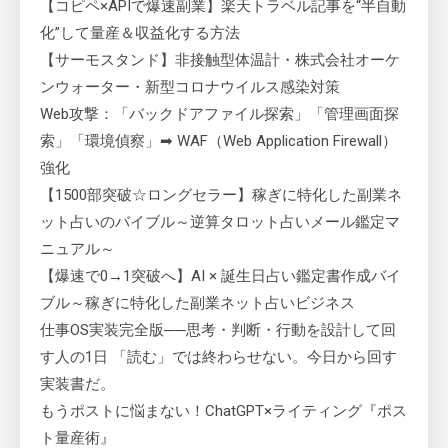
【コピペ×APIで爆速副業】楽天トラベル記事を“半自動
化”して量産＆収益化する方法
【サーモスタンド】非接触型体温計・株式会社オーケ
ンウォーター・新型コロナウイルス感染対策
Web攻撃：「バックドアファイル探索」「管理画面探
索」「環境偵察」➡ WAF（Web Application Firewall）
強化
【1500部突破☆ロングセラー】稼ぎに特化した副業ネ
ット占いのバイブル～逆算タロット占いメール鑑定マ
ニュアル～
【爆速で0→1突破へ】AI × 誕生日占い鑑定書作成バイ
ブル～稼ぎに特化した副業ネット占いビジネス
仕事OS実装完全版──思考・判断・行動を設計して回
す人の1日 「読む」では終わらせない。今日から回す
実装書だ。
もうポストに悩まない！ChatGPT×ライティング『ポス
ト量産術』