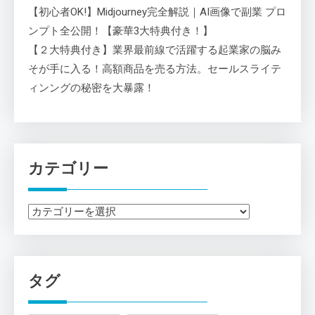
【初心者OK!】Midjourney完全解説｜AI画像で副業 プロ
ンプト全公開！【豪華3大特典付き！】
【２大特典付き】業界最前線で活躍する起業家の脳み
そが手に入る！高額商品を売る方法。セールスライテ
ィンングの秘密を大暴露！
カテゴリー
カ
テ
ゴ
リ
タグ
ー