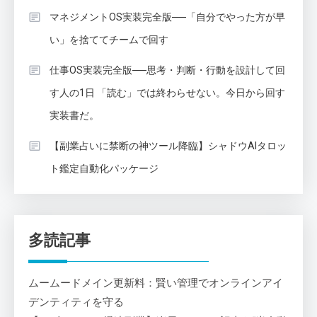
マネジメントOS実装完全版──「自分でやった方が早
い」を捨ててチームで回す
仕事OS実装完全版──思考・判断・行動を設計して回
す人の1日 「読む」では終わらせない。今日から回す
実装書だ。
【副業占いに禁断の神ツール降臨】シャドウAIタロッ
ト鑑定自動化パッケージ
多読記事
ムームードメイン更新料：賢い管理でオンラインアイ
デンティティを守る