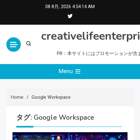
Skip
08 8月, 2026
4:54:15 AM
to
content
creativelifeenterpr
PR：本サイトにはプロモーションが含
Menu
Home
Google Workspace
タグ:
Google Workspace