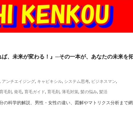
れば、未来が変わる！』─その一本が、あなたの未来を
,
,
,
,
,
アンチエイジング
キャピキシル
システム思考
ビジネスマン
,
,
,
,
,
,
育毛剤
発毛
育毛ガイド
育毛剤
薄毛対策
髪の悩み
髪活
分の科学的解説、男性・女性の違い、図解やマトリクス分析まで網