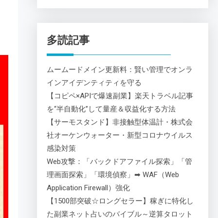
多読記事
ムームードメイン更新料：賢い管理でオンラ
インアイデンティティを守る
【コピペ×APIで爆速副業】楽天トラベル記事
を“半自動化”して量産＆収益化する方法
【サーモスタンド】非接触型体温計・株式会
社オーケンウォーター・新型コロナウイルス
感染対策
Web攻撃：「バックドアファイル探索」「管
理画面探索」「環境偵察」➡ WAF（Web
Application Firewall）強化
【1500部突破☆ロングセラー】稼ぎに特化し
た副業ネット占いのバイブル～逆算タロット