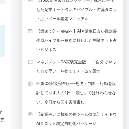
【1500部突破☆ロングセラー】稼ぎに特化
した副業ネット占いのバイブル～逆算タロッ
ト占いメール鑑定マニュアル～
【爆速で0→1突破へ】AI × 誕生日占い鑑定書
作成バイブル～稼ぎに特化した副業ネット占
いビジネス
マネジメントOS実装完全版──「自分でやっ
た方が早い」を捨ててチームで回す
仕事OS実装完全版──思考・判断・行動を設
計して回す人の1日 「読む」では終わらせな
い。今日から回す実装書だ。
が
【副業占いに禁断の神ツール降臨】シャドウ
を完
AIタロット鑑定自動化パッケージ