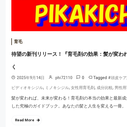
育毛
待望の新刊リリース！『育毛剤の効果：髪が変わ
く
0
Tagged
2025年9月14日
phi72110
#頭皮ケア
,
,
,
,
ピディオキシジル
ミノキシジル
女性用育毛剤
成分比較
男性用
髪が変われば、未来が変わる！育毛剤の本当の効果と最新成
した究極のガイドブック。あなたの髪と人生を変える一冊。
Read More