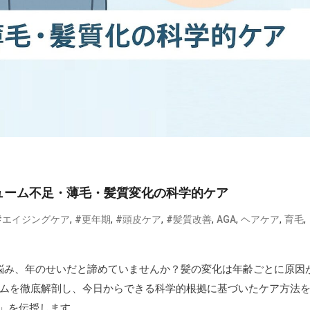
ューム不足・薄毛・髪質変化の科学的ケア
,
,
,
,
,
,
,
#エイジングケア
#更年期
#頭皮ケア
#髪質改善
AGA
ヘアケア
育毛
悩み、年のせいだと諦めていませんか？髪の変化は年齢ごとに原因
ズムを徹底解剖し、今日からできる科学的根拠に基づいたケア方法
」を伝授します