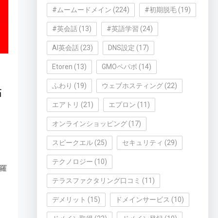
#ムームードメイン
(224)
#初期脱毛
(19)
#英会話
(13)
#英語学習
(24)
AI英会話
(23)
DNS設定
(17)
Etoren
(13)
GMOペパボ
(14)
ふわり
(19)
ウェブホスティング
(22)
拓
エアトリ
(21)
エプロン
(11)
オンラインショッピング
(17)
スピークエル
(25)
セキュリティ
(29)
テクノロジー
(10)
羅
テラスファクタリング口コミ
(11)
デメリット
(15)
ドメインサービス
(10)