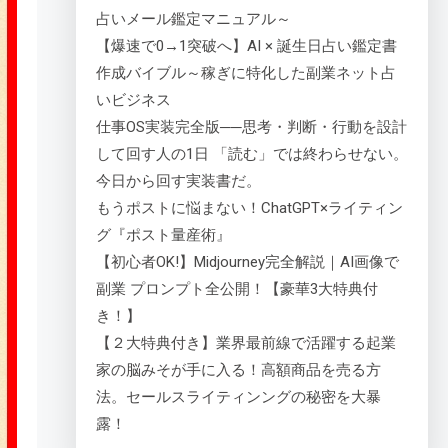
占いメール鑑定マニュアル～
【爆速で0→1突破へ】AI × 誕生日占い鑑定書
作成バイブル～稼ぎに特化した副業ネット占
いビジネス
仕事OS実装完全版──思考・判断・行動を設計
して回す人の1日 「読む」では終わらせない。
今日から回す実装書だ。
もうポストに悩まない！ChatGPT×ライティン
グ『ポスト量産術』
【初心者OK!】Midjourney完全解説｜AI画像で
副業 プロンプト全公開！【豪華3大特典付
き！】
【２大特典付き】業界最前線で活躍する起業
家の脳みそが手に入る！高額商品を売る方
法。セールスライティンングの秘密を大暴
露！