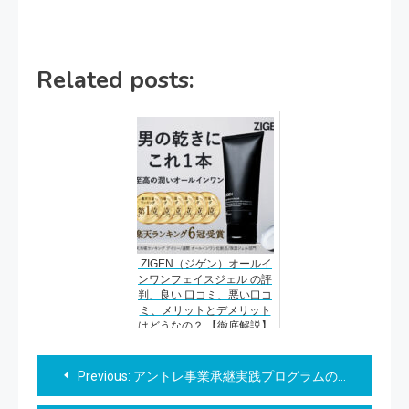
Related posts:
ZIGEN（ジゲン）オールイ
ンワンフェイスジェル の評
判、良い 口コミ、悪い口コ
ミ、メリットとデメリット
はどうなの？ 【徹底解説】
投
Previous:
アントレ事業承継実践プログラムの魅力とメリット
稿