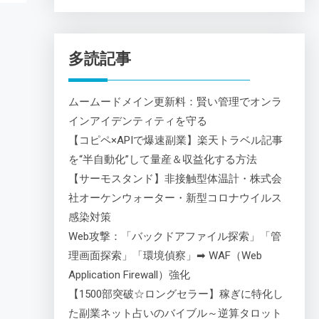
多読記事
ムームードメイン更新料：賢い管理でオンラ
インアイデンティティを守る
【コピペ×APIで爆速副業】楽天トラベル記事
を“半自動化”して量産＆収益化する方法
【サーモスタンド】非接触型体温計・株式会
社オーケンウォーター・新型コロナウイルス
感染対策
Web攻撃：「バックドアファイル探索」「管
理画面探索」「環境偵察」➡ WAF（Web
Application Firewall）強化
【1500部突破☆ロングセラー】稼ぎに特化し
た副業ネット占いのバイブル～逆算タロット