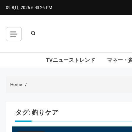
Skip
09 8月, 2026
6:43:27 PM
to
content
TVニューストレンド
マネー・
Home
タグ:
釣りケア