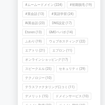
#ムームードメイン
(224)
#初期脱毛
(19)
#英会話
(13)
#英語学習
(24)
AI英会話
(23)
DNS設定
(17)
Etoren
(13)
GMOペパボ
(14)
ふわり
(19)
ウェブホスティング
(22)
エアトリ
(21)
エプロン
(11)
オンラインショッピング
(17)
スピークエル
(25)
セキュリティ
(29)
テクノロジー
(10)
テラスファクタリング口コミ
(11)
デメリット
(15)
ドメインサービス
(10)