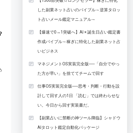
【1500部突破☆ロングセラー】稼ぎに特化
した副業ネット占いのバイブル～逆算タロッ
ト占いメール鑑定マニュアル～
【爆速で0→1突破へ】AI × 誕生日占い鑑定書
？
作成バイブル～稼ぎに特化した副業ネット占
いビジネス
マネジメントOS実装完全版──「自分でやっ
あ
た方が早い」を捨ててチームで回す
仕事OS実装完全版──思考・判断・行動を設
計して回す人の1日 「読む」では終わらせな
い。今日から回す実装書だ。
【副業占いに禁断の神ツール降臨】シャドウ
AIタロット鑑定自動化パッケージ