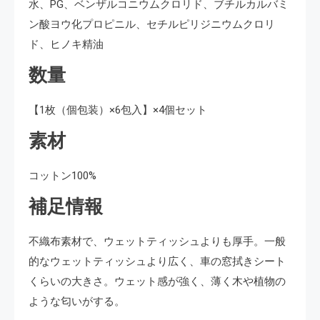
水、PG、ベンザルコニウムクロリド、ブチルカルバミ
ン酸ヨウ化プロピニル、セチルピリジニウムクロリ
ド、ヒノキ精油
数量
【1枚（個包装）×6包入】×4個セット
素材
コットン100%
補足情報
不織布素材で、ウェットティッシュよりも厚手。一般
的なウェットティッシュより広く、車の窓拭きシート
くらいの大きさ。ウェット感が強く、薄く木や植物の
ような匂いがする。