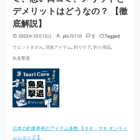
デメリットはどうなの？ 【徹
底解説】
0
Tagged
2023年10月12日
phi72110
,
,
,
,
ウエットタオル
消臭アイテム
釣りケア
釣り用品
魚臭撃退
日本の釣業界初のアイテム多数 【タネ・マキ オンライ
ンショップ 】