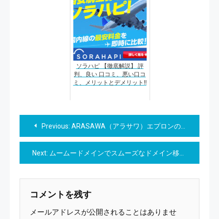
ソラハピ 【徹底解説】 評
判、良い 口コミ、悪い口コ
ミ、メリットとデメリット!!
投
Previous:
ARASAWA（アラサワ）エプロンの革新的な収納スペース ：キッチンライフをアップグレード！
稿
Next:
ムームードメインでスムーズなドメイン移管を実現 – あなたの移管パートナーへステップアップしよう
ナ
ビ
コメントを残す
ゲ
メールアドレスが公開されることはありませ