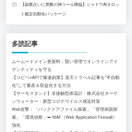
【副業占いに禁断の神ツール降臨】シャドウAIタロッ
ト鑑定自動化パッケージ
多読記事
ムームードメイン更新料：賢い管理でオンラインアイ
デンティティを守る
【コピペ×APIで爆速副業】楽天トラベル記事を“半自動
化”して量産＆収益化する方法
【サーモスタンド】非接触型体温計・株式会社オーケ
ンウォーター・新型コロナウイルス感染対策
Web攻撃：「バックドアファイル探索」「管理画面探
索」「環境偵察」➡ WAF（Web Application Firewall）
強化