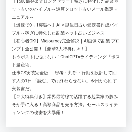
【1500部突破☆ロングセラー】稼ぎに特化した副業ネ
ット占いのバイブル～逆算タロット占いメール鑑定マ
ニュアル～
【爆速で0→1突破へ】AI × 誕生日占い鑑定書作成バイ
ブル～稼ぎに特化した副業ネット占いビジネス
【初心者OK!】Midjourney完全解説｜AI画像で副業 プロ
ンプト全公開！【豪華3大特典付き！】
もうポストに悩まない！ChatGPT×ライティング『ポス
ト量産術』
仕事OS実装完全版──思考・判断・行動を設計して回
す人の1日 「読む」では終わらせない。今日から回す
実装書だ。
【２大特典付き】業界最前線で活躍する起業家の脳み
そが手に入る！高額商品を売る方法。セールスライテ
ィンングの秘密を大暴露！