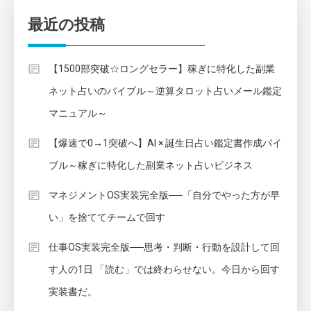
最近の投稿
【1500部突破☆ロングセラー】稼ぎに特化した副業
ネット占いのバイブル～逆算タロット占いメール鑑定
マニュアル～
【爆速で0→1突破へ】AI × 誕生日占い鑑定書作成バイ
ブル～稼ぎに特化した副業ネット占いビジネス
マネジメントOS実装完全版──「自分でやった方が早
い」を捨ててチームで回す
仕事OS実装完全版──思考・判断・行動を設計して回
す人の1日 「読む」では終わらせない。今日から回す
実装書だ。