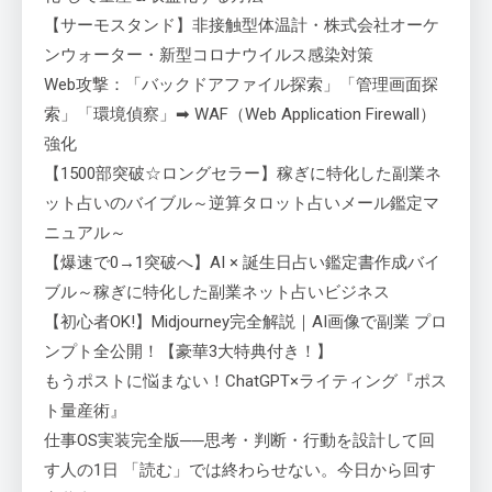
【サーモスタンド】非接触型体温計・株式会社オーケ
ンウォーター・新型コロナウイルス感染対策
Web攻撃：「バックドアファイル探索」「管理画面探
索」「環境偵察」➡ WAF（Web Application Firewall）
強化
【1500部突破☆ロングセラー】稼ぎに特化した副業ネ
ット占いのバイブル～逆算タロット占いメール鑑定マ
ニュアル～
【爆速で0→1突破へ】AI × 誕生日占い鑑定書作成バイ
ブル～稼ぎに特化した副業ネット占いビジネス
【初心者OK!】Midjourney完全解説｜AI画像で副業 プロ
ンプト全公開！【豪華3大特典付き！】
もうポストに悩まない！ChatGPT×ライティング『ポス
ト量産術』
仕事OS実装完全版──思考・判断・行動を設計して回
す人の1日 「読む」では終わらせない。今日から回す