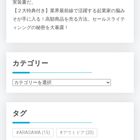
実装書だ。
【２大特典付き】業界最前線で活躍する起業家の脳み
そが手に入る！高額商品を売る方法。セールスライテ
ィンングの秘密を大暴露！
カテゴリー
カ
テ
ゴ
リ
タグ
ー
#ARASAWA
(15)
#アウトドア
(20)