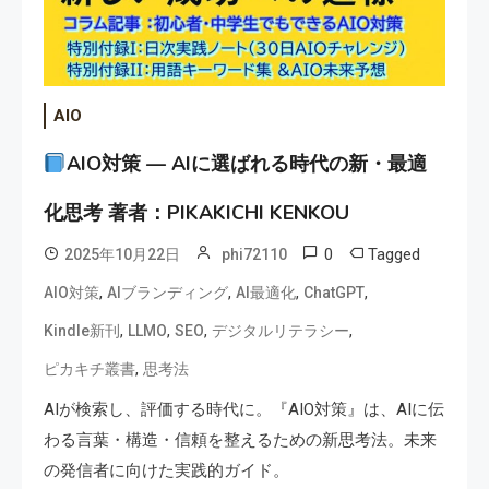
AIO
AIO対策 — AIに選ばれる時代の新・最適
化思考 著者：PIKAKICHI KENKOU
0
Tagged
2025年10月22日
phi72110
,
,
,
,
AIO対策
AIブランディング
AI最適化
ChatGPT
,
,
,
,
Kindle新刊
LLMO
SEO
デジタルリテラシー
,
ピカキチ叢書
思考法
AIが検索し、評価する時代に。『AIO対策』は、AIに伝
わる言葉・構造・信頼を整えるための新思考法。未来
の発信者に向けた実践的ガイド。