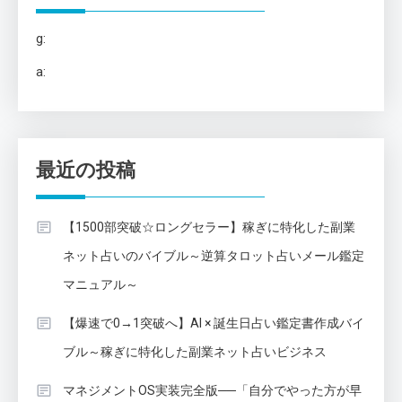
g:
a:
最近の投稿
【1500部突破☆ロングセラー】稼ぎに特化した副業
ネット占いのバイブル～逆算タロット占いメール鑑定
マニュアル～
【爆速で0→1突破へ】AI × 誕生日占い鑑定書作成バイ
ブル～稼ぎに特化した副業ネット占いビジネス
マネジメントOS実装完全版──「自分でやった方が早