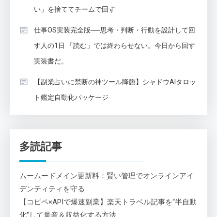
い」を捨ててチームで回す
仕事OS実装完全版──思考・判断・行動を設計して回
す人の1日 「読む」では終わらせない。今日から回す
実装書だ。
【副業占いに禁断の神ツール降臨】シャドウAIタロッ
ト鑑定自動化パッケージ
多読記事
ムームードメイン更新料：賢い管理でオンラインアイ
デンティティを守る
【コピペ×APIで爆速副業】楽天トラベル記事を“半自動
化”して量産＆収益化する方法