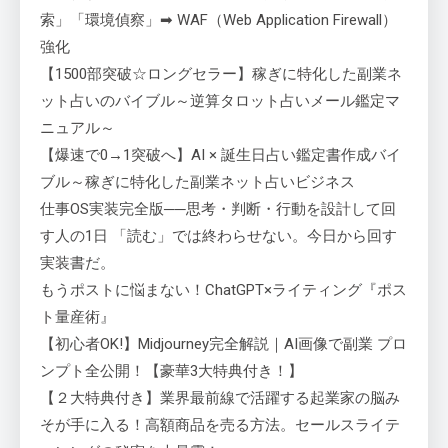
索」「環境偵察」➡ WAF（Web Application Firewall）
強化
【1500部突破☆ロングセラー】稼ぎに特化した副業ネ
ット占いのバイブル～逆算タロット占いメール鑑定マ
ニュアル～
【爆速で0→1突破へ】AI × 誕生日占い鑑定書作成バイ
ブル～稼ぎに特化した副業ネット占いビジネス
仕事OS実装完全版──思考・判断・行動を設計して回
す人の1日 「読む」では終わらせない。今日から回す
実装書だ。
もうポストに悩まない！ChatGPT×ライティング『ポス
ト量産術』
【初心者OK!】Midjourney完全解説｜AI画像で副業 プロ
ンプト全公開！【豪華3大特典付き！】
【２大特典付き】業界最前線で活躍する起業家の脳み
そが手に入る！高額商品を売る方法。セールスライテ