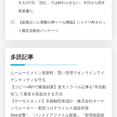
す人の1日 「読む」では終わらせない。今日から回す
実装書だ。
【副業占いに禁断の神ツール降臨】シャドウAIタロッ
ト鑑定自動化パッケージ
多読記事
ムームードメイン更新料：賢い管理でオンラインアイ
デンティティを守る
【コピペ×APIで爆速副業】楽天トラベル記事を“半自動
化”して量産＆収益化する方法
【サーモスタンド】非接触型体温計・株式会社オーケ
ンウォーター・新型コロナウイルス感染対策
Web攻撃：「バックドアファイル探索」「管理画面探