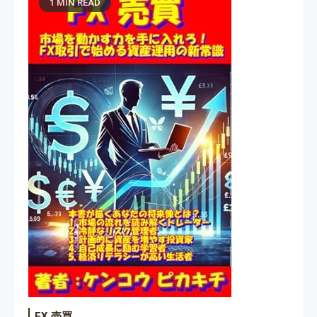
1 MIN READ
FX 売買