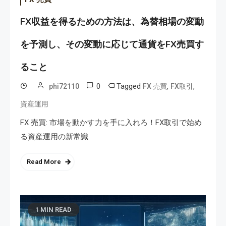
FX収益を得るための方法は、為替相場の変動
を予測し、その変動に応じて通貨をFX売買す
ること
0
Tagged
,
,
phi72110
FX 売買
FX取引
資産運用
FX 売買: 市場を動かす力を手に入れろ！FX取引で始め
る資産運用の新常識
Read More
1 MIN READ