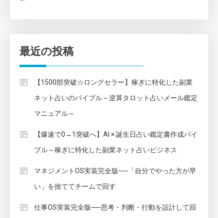
最近の投稿
【1500部突破☆ロングセラー】稼ぎに特化した副業
ネット占いのバイブル～逆算タロット占いメール鑑定
マニュアル～
【爆速で0→1突破へ】AI × 誕生日占い鑑定書作成バイ
ブル～稼ぎに特化した副業ネット占いビジネス
マネジメントOS実装完全版──「自分でやった方が早
い」を捨ててチームで回す
仕事OS実装完全版──思考・判断・行動を設計して回