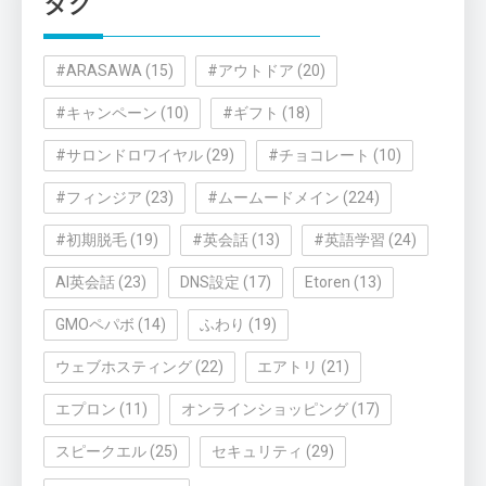
タグ
ー
#ARASAWA
(15)
#アウトドア
(20)
#キャンペーン
(10)
#ギフト
(18)
#サロンドロワイヤル
(29)
#チョコレート
(10)
#フィンジア
(23)
#ムームードメイン
(224)
#初期脱毛
(19)
#英会話
(13)
#英語学習
(24)
AI英会話
(23)
DNS設定
(17)
Etoren
(13)
GMOペパボ
(14)
ふわり
(19)
ウェブホスティング
(22)
エアトリ
(21)
エプロン
(11)
オンラインショッピング
(17)
スピークエル
(25)
セキュリティ
(29)