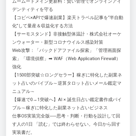
ムームードメイン更新料：賢い管理でオンラインアイ
デンティティを守る
【コピペ×APIで爆速副業】楽天トラベル記事を“半自動
化”して量産＆収益化する方法
【サーモスタンド】非接触型体温計・株式会社オーケ
ンウォーター・新型コロナウイルス感染対策
Web攻撃：「バックドアファイル探索」「管理画面探
索」「環境偵察」➡ WAF（Web Application Firewall）
強化
【1500部突破☆ロングセラー】稼ぎに特化した副業ネ
ット占いのバイブル～逆算タロット占いメール鑑定マ
ニュアル～
【爆速で0→1突破へ】AI × 誕生日占い鑑定書作成バイ
ブル～稼ぎに特化した副業ネット占いビジネス
仕事OS実装完全版──思考・判断・行動を設計して回
す人の1日 「読む」では終わらせない。今日から回す
実装書だ。