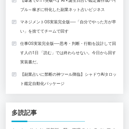
【爆速で0→1突破へ】AI × 誕生日占い鑑定書作成バイ
ブル～稼ぎに特化した副業ネット占いビジネス
マネジメントOS実装完全版──「自分でやった方が早
い」を捨ててチームで回す
仕事OS実装完全版──思考・判断・行動を設計して回
す人の1日 「読む」では終わらせない。今日から回す
実装書だ。
【副業占いに禁断の神ツール降臨】シャドウAIタロッ
ト鑑定自動化パッケージ
多読記事