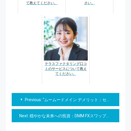
て教えてください。
さい。
テラスファクタリング口コ
ミのサービスについて教え
てください。
投
Previous:
“ムームードメイン デメリット：セキュリティの深層を探る”
稿
Next:
穏やかな未来への投資：DMM FXスワップポイントの魅力
ナ