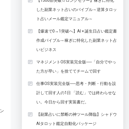
【1500部突破☆ロングセラー】稼ぎに特化
した副業ネット占いのバイブル～逆算タロッ
ト占いメール鑑定マニュアル～
【爆速で0→1突破へ】AI × 誕生日占い鑑定書
作成バイブル～稼ぎに特化した副業ネット占
いビジネス
マネジメントOS実装完全版──「自分でやっ
た方が早い」を捨ててチームで回す
仕事OS実装完全版──思考・判断・行動を設
計して回す人の1日 「読む」では終わらせな
い。今日から回す実装書だ。
ン
【副業占いに禁断の神ツール降臨】シャドウ
AIタロット鑑定自動化パッケージ