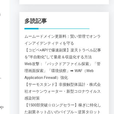
力
多読記事
ムームードメイン更新料：賢い管理でオンラ
インアイデンティティを守る
【コピペ×APIで爆速副業】楽天トラベル記事
を“半自動化”して量産＆収益化する方法
Web攻撃：「バックドアファイル探索」「管
理画面探索」「環境偵察」➡ WAF（Web
、
Application Firewall）強化
【サーモスタンド】非接触型体温計・株式会
社オーケンウォーター・新型コロナウイルス
感染対策
【1500部突破☆ロングセラー】稼ぎに特化し
や
た副業ネット占いのバイブル～逆算タロット