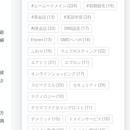
#ムームードメイン
(224)
#初期脱毛
(19)
#英会話
(13)
#英語学習
(24)
AI英会話
(23)
DNS設定
(17)
超
Etoren
(13)
GMOペパボ
(14)
瞬
ふわり
(19)
ウェブホスティング
(22)
エアトリ
(21)
エプロン
(11)
彼
オンラインショッピング
(17)
さ
スピークエル
(25)
セキュリティ
(29)
テクノロジー
(10)
テラスファクタリング口コミ
(11)
方
デメリット
(15)
ドメインサービス
(10)
満