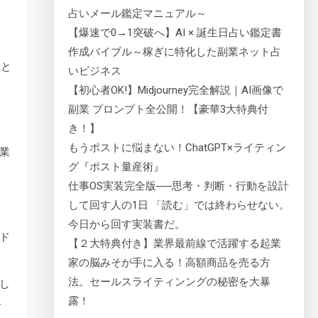
占いメール鑑定マニュアル～
【爆速で0→1突破へ】AI × 誕生日占い鑑定書
作成バイブル～稼ぎに特化した副業ネット占
ーと
いビジネス
【初心者OK!】Midjourney完全解説｜AI画像で
副業 プロンプト全公開！【豪華3大特典付
き！】
もうポストに悩まない！ChatGPT×ライティン
業
グ『ポスト量産術』
仕事OS実装完全版──思考・判断・行動を設計
して回す人の1日 「読む」では終わらせない。
今日から回す実装書だ。
ド
【２大特典付き】業界最前線で活躍する起業
家の脳みそが手に入る！高額商品を売る方
法。セールスライティンングの秘密を大暴
し
露！
キ