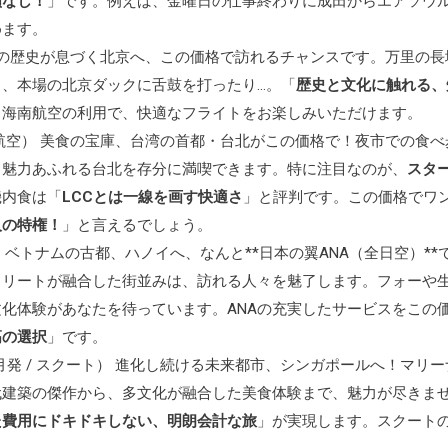
損なし！
」です。例えば、金曜日の仕事終わりに成田からエアソウ
めます。
 悠久の歴史が息づく北京へ、この価格で訪れるチャンスです。万里の長
、本場の北京ダックに舌鼓を打ったり…。「
歴史と文化に触れる、
。海南航空の利用で、快適なフライトをお楽しみいただけます。
クス航空） 美食の宝庫、台湾の首都・台北がこの価格で！夜市での食べ
、魅力あふれる台北を存分に満喫できます。特に注目なのが、
スタ
機内食は「
LCCとは一線を画す快適さ
」と評判です。この価格でワ
人の特権！
」と言えるでしょう。
空)） ベトナムの古都、ハノイへ、なんと**日本の翼ANA（全日空）**
トリートが融合した街並みは、訪れる人々を魅了します。フォーや
化体験があなたを待っています。ANAの充実したサービスをこの
高の選択
」です。
月発 / スクート） 進化し続ける未来都市、シンガポールへ！マリー
代建築の傑作から、多文化が融合した美食体験まで、魅力が尽きま
た費用にドキドキしない、明朗会計な旅
」が実現します。スクート