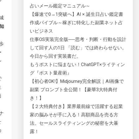
ル
占いメール鑑定マニュアル～
【爆速で0→1突破へ】AI × 誕生日占い鑑定書
城
作成バイブル～稼ぎに特化した副業ネット占
知
いビジネス
仕事OS実装完全版──思考・判断・行動を設計
歩
して回す人の1日 「読む」では終わらせない。
ー
今日から回す実装書だ。
ン
もうポストに悩まない！ChatGPT×ライティン
グ『ポスト量産術』
で
【初心者OK!】Midjourney完全解説｜AI画像で
生
副業 プロンプト全公開！【豪華3大特典付
価
き！】
【２大特典付き】業界最前線で活躍する起業
ナ
家の脳みそが手に入る！高額商品を売る方
せ
法。セールスライティンングの秘密を大暴
の
露！