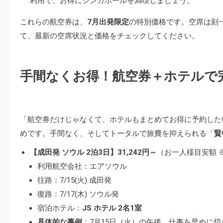
利用で、お得にシンガポールを満喫しましょう。
これらの航空券は、
7月出発限定
の特別価格です。空席は刻
て、最新の空席状況と価格をチェックしてください。
手間なくお得！航空券＋ホテルで
「航空券だけじゃなくて、ホテルもまとめてお得に予約した
めです。手間なく、そしてトータルで旅費を抑えられる「
賢
【成田発 ソウル 2泊3日】31,242円～
（お一人様目安額 
利用航空会社：エアソウル
往路：7/15(火) 成田発
復路：7/17(木) ソウル発
宿泊ホテル：
JS ホテル 2名1室
具体的な事例
：7月15日（火）の午後、仕事を早めに