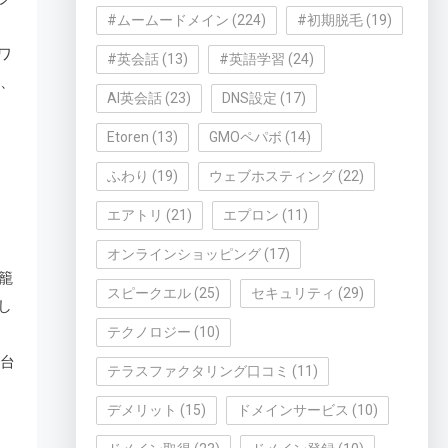
#ムームードメイン
(224)
#初期脱毛
(19)
ワ
#英会話
(13)
#英語学習
(24)
は、
AI英会話
(23)
DNS設定
(17)
Etoren
(13)
GMOペパボ
(14)
ふわり
(19)
ウェブホスティング
(22)
エアトリ
(21)
エプロン
(11)
オンラインショッピング
(17)
籠
スピークエル
(25)
セキュリティ
(29)
し
テクノロジー
(10)
円台
テラスファクタリング口コミ
(11)
デメリット
(15)
ドメインサービス
(10)