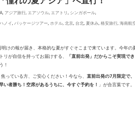
「憧れの夏アジア」へ直行！
,
,
,
,
,
A
アジア旅行
エアソウル
エアトリ
シンガポール
,
,
,
,
,
,
,
ハノイ
パッケージツアー
ホテル
北京
台北
夏休み
格安旅行
海南航
雨明けの報が届き、本格的な夏がすぐそこまで来ています。今年の
トリが自信を持ってお届けする、
「直前出発」だからこそ実現でき
う！
と焦っている方、ご安心ください！今なら、
直前出発の7月限定で、
早い者勝ち！空席があるうちに、今すぐ予約を！
」が合言葉です。