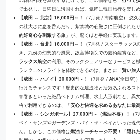
の韓国料理を満喫するだけでも、この価格なら「
行って
で出発し、日曜日に帰国すれば、気軽に韓国旅行を楽し
【成田 ⇔ 北京】15,000円～！
（7月発 / 海南航空）
の壮大さに息を呑んだり、紫禁城の荘厳さに圧倒されたり
的好奇心を刺激する旅
」が、驚くほど手軽に実現します
【成田 ⇔ 台北】18,000円～！
（7月発 / スターラッ
き、九份の幻想的な風景、故宮博物院での芸術鑑賞など
ラックス航空
の利用。そのラグジュアリーなサービスと
ランク上のフライトを体験できるのは、まさに「
賢い旅
【成田 ⇔ ハノイ】20,000円～！
（7月発 / ANA(全日
行けるチャンスです！歴史的な建造物と活気あふれるス
春巻きといった絶品ベトナム料理、水上人形劇など、異文
格で利用できるのは、「
安心と快適を求めるあなたに最
【成田 ⇔ シンガポール】27,000円～（燃油不要）！
（7
ベイ・サンズやガーデンズ・バイ・ザ・ベイといった現
ん。しかも、この価格は
燃油サーチャージ不要
！「
隠れ