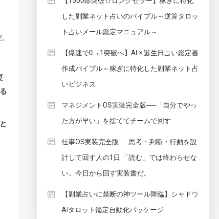
【1500部突破☆ロングセラー】稼ぎに特化
した副業ネット占いのバイブル～逆算タロッ
ト占いメール鑑定マニュアル～
,
空
【爆速で0→1突破へ】AI × 誕生日占い鑑定書
作成バイブル～稼ぎに特化した副業ネット占
夏
いビジネス
る
マネジメントOS実装完全版──「自分でやっ
た方が早い」を捨ててチームで回す
と
仕事OS実装完全版──思考・判断・行動を設
計して回す人の1日 「読む」では終わらせな
い。今日から回す実装書だ。
【副業占いに禁断の神ツール降臨】シャドウ
AIタロット鑑定自動化パッケージ