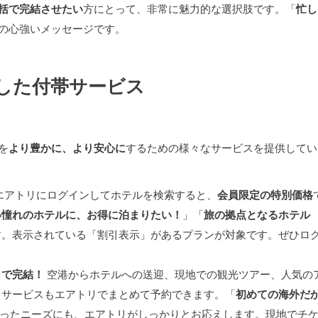
括で完結させたい
方にとって、非常に魅力的な選択肢です。「
忙し
の心強いメッセージです。
した付帯サービス
を
より豊かに、より安心に
するための様々なサービスを提供してい
エアトリにログインしてホテルを検索すると、
会員限定の特別価格
い憧れのホテルに、お得に泊まりたい！
」「
旅の拠点となるホテル
す。表示されている「割引表示」があるプランが対象です。ぜひロ
リで完結！
空港からホテルへの送迎、現地での観光ツアー、人気の
るサービスもエアトリでまとめて予約できます。「
初めての海外だ
ったニーズにも、エアトリがしっかりとお応えします。現地でチ