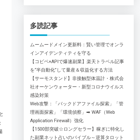
多読記事
ムームードメイン更新料：賢い管理でオンラ
インアイデンティティを守る
【コピペ×APIで爆速副業】楽天トラベル記事
を“半自動化”して量産＆収益化する方法
【サーモスタンド】非接触型体温計・株式会
社オーケンウォーター・新型コロナウイルス
感染対策
Web攻撃：「バックドアファイル探索」「管
理画面探索」「環境偵察」➡ WAF（Web
と
Application Firewall）強化
飛
【1500部突破☆ロングセラー】稼ぎに特化し
場
た副業ネット占いのバイブル～逆算タロット