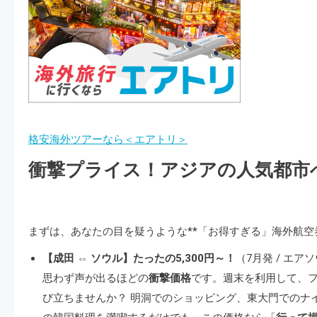
格安海外ツアーなら＜エアトリ＞
衝撃プライス！アジアの人気都市
まずは、あなたの目を疑うような**「お得すぎる」海外航空
【成田 ⇔ ソウル】たったの5,300円～！
（7月発 / エ
思わず声が出るほどの
衝撃価格
です。週末を利用して、フ
び立ちませんか？ 明洞でのショッピング、東大門でのナ