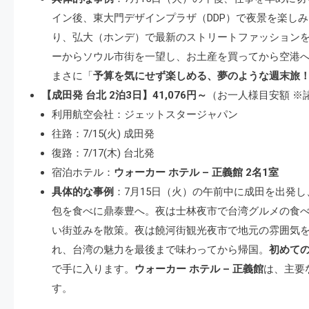
イン後、東大門デザインプラザ（DDP）で夜景を楽し
り、弘大（ホンデ）で最新のストリートファッションを
ーからソウル市街を一望し、お土産を買ってから空港
まさに「
予算を気にせず楽しめる、夢のような週末旅
【成田発 台北 2泊3日】41,076円～
（お一人様目安額 ※
利用航空会社：ジェットスタージャパン
往路：7/15(火) 成田発
復路：7/17(木) 台北発
宿泊ホテル：
ウォーカー ホテル – 正義館 2名1室
具体的な事例
：7月15日（火）の午前中に成田を出発
包を食べに鼎泰豊へ。夜は士林夜市で台湾グルメの食べ
い街並みを散策。夜は饒河街観光夜市で地元の雰囲気を
れ、台湾の魅力を最後まで味わってから帰国。
初めて
で手に入ります。
ウォーカー ホテル – 正義館
は、主要
す。