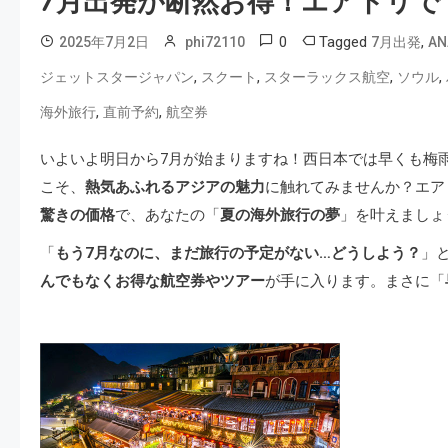
7月出発が断然お得！エアトリで
0
Tagged
,
2025年7月2日
phi72110
7月出発
AN
,
,
,
,
ジェットスタージャパン
スクート
スターラックス航空
ソウル
,
,
海外旅行
直前予約
航空券
いよいよ明日から7月が始まりますね！西日本では早くも梅
こそ、
熱気あふれるアジアの魅力
に触れてみませんか？エア
驚きの価格
で、あなたの「
夏の海外旅行の夢
」を叶えましょ
「
もう7月なのに、まだ旅行の予定がない…どうしよう？
」
んでもなくお得な航空券やツアー
が手に入ります。まさに「