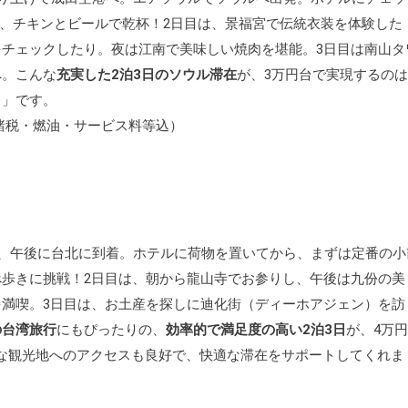
み、チキンとビールで乾杯！2日目は、景福宮で伝統衣装を体験した
チェックしたり。夜は江南で美味しい焼肉を堪能。3日目は南山タ
へ。こんな
充実した2泊3日のソウル滞在
が、3万円台で実現するの
！
」です。
諸税・燃油・サービス料等込）
し、午後に台北に到着。ホテルに荷物を置いてから、まずは定番の小
歩きに挑戦！2日目は、朝から龍山寺でお参りし、午後は九份の美
満喫。3日目は、お土産を探しに迪化街（ディーホアジェン）を訪
の台湾旅行
にもぴったりの、
効率的で満足度の高い2泊3日
が、4万
な観光地へのアクセスも良好で、快適な滞在をサポートしてくれま