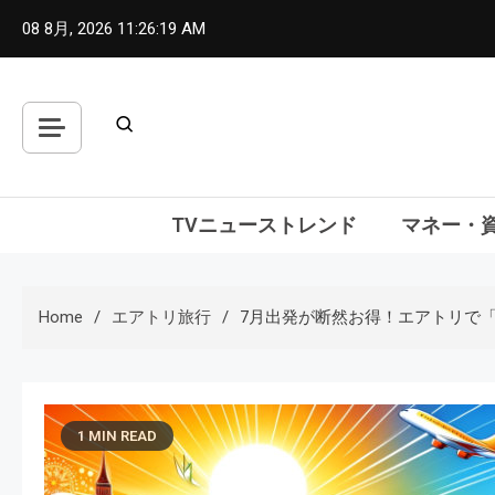
Skip
08 8月, 2026
11:26:20 AM
to
content
TVニューストレンド
マネー・
Home
エアトリ旅行
7月出発が断然お得！エアトリで
1 MIN READ