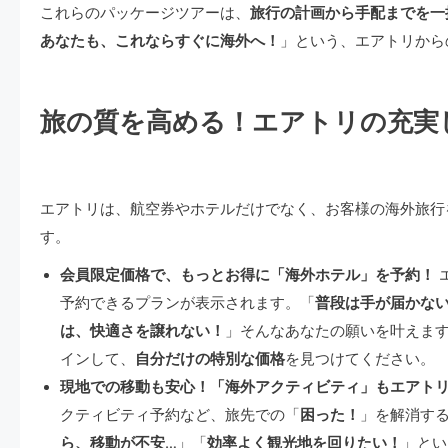
これらのパッケージツアーは、
旅行の計画から手配までを一
あなたも、これならすぐに海外へ！
」という、エアトリから
旅の質を高める！エアトリの充実
エアトリは、航空券やホテルだけでなく、お客様の海外旅行
す。
会員限定価格で、もっとお得に「海外ホテル」を予約！
予約できるプランが表示されます。「
普段は手が届かな
は、快適さを譲れない！
」そんなあなたの願いを叶えま
インして、
自分だけの特別な価格
を見つけてください。
現地での移動も安心！「海外アクティビティ」もエアト
クティビティ予約など、旅先での「
困った！
」を解消す
ら、移動が不安…
」「
効率よく観光地を回りたい！
」とい