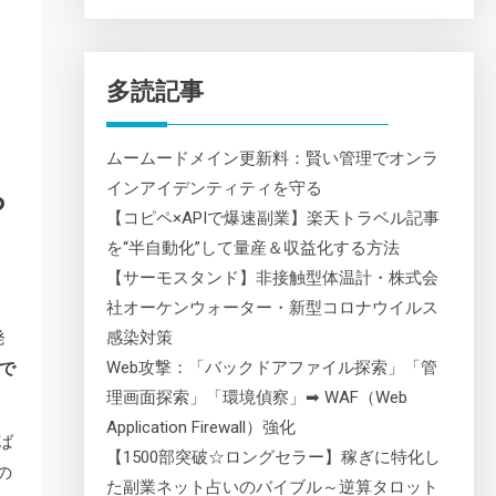
多読記事
ムームードメイン更新料：賢い管理でオンラ
インアイデンティティを守る
ら
【コピペ×APIで爆速副業】楽天トラベル記事
を“半自動化”して量産＆収益化する方法
【サーモスタンド】非接触型体温計・株式会
社オーケンウォーター・新型コロナウイルス
発
感染対策
Web攻撃：「バックドアファイル探索」「管
で
理画面探索」「環境偵察」➡ WAF（Web
Application Firewall）強化
ば
【1500部突破☆ロングセラー】稼ぎに特化し
の
た副業ネット占いのバイブル～逆算タロット