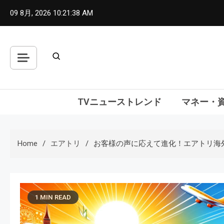
Skip
09 8月, 2026
10:21:39 AM
to
content
TVニューストレンド
マネー・
Home
エアトリ
お客様の声に応えて進化！エアトリ海
1 MIN READ