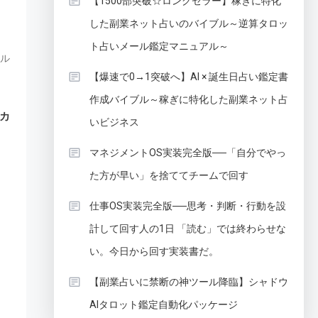
【1500部突破☆ロングセラー】稼ぎに特化
した副業ネット占いのバイブル～逆算タロッ
ト占いメール鑑定マニュアル～
ル
【爆速で0→1突破へ】AI × 誕生日占い鑑定書
作成バイブル～稼ぎに特化した副業ネット占
カ
いビジネス
マネジメントOS実装完全版──「自分でやっ
、
た方が早い」を捨ててチームで回す
仕事OS実装完全版──思考・判断・行動を設
計して回す人の1日 「読む」では終わらせな
い。今日から回す実装書だ。
【副業占いに禁断の神ツール降臨】シャドウ
AIタロット鑑定自動化パッケージ