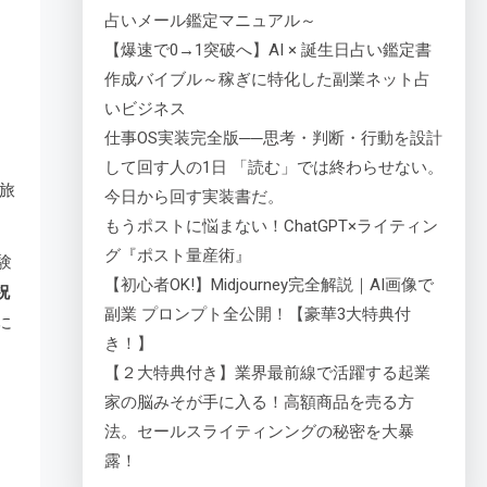
占いメール鑑定マニュアル～
【爆速で0→1突破へ】AI × 誕生日占い鑑定書
作成バイブル～稼ぎに特化した副業ネット占
いビジネス
仕事OS実装完全版──思考・判断・行動を設計
して回す人の1日 「読む」では終わらせない。
旅
今日から回す実装書だ。
もうポストに悩まない！ChatGPT×ライティン
グ『ポスト量産術』
験
【初心者OK!】Midjourney完全解説｜AI画像で
祝
副業 プロンプト全公開！【豪華3大特典付
に
き！】
【２大特典付き】業界最前線で活躍する起業
家の脳みそが手に入る！高額商品を売る方
法。セールスライティンングの秘密を大暴
露！