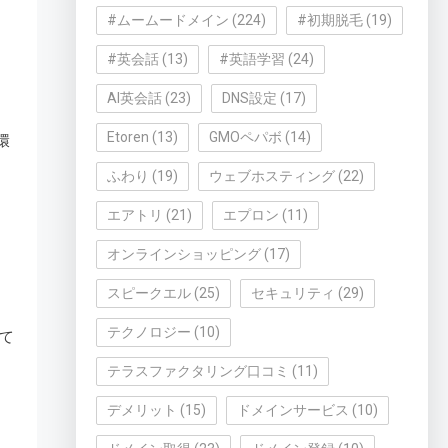
#ムームードメイン
(224)
#初期脱毛
(19)
#英会話
(13)
#英語学習
(24)
AI英会話
(23)
DNS設定
(17)
Etoren
(13)
GMOペパボ
(14)
環
ふわり
(19)
ウェブホスティング
(22)
エアトリ
(21)
エプロン
(11)
オンラインショッピング
(17)
スピークエル
(25)
セキュリティ
(29)
テクノロジー
(10)
て
テラスファクタリング口コミ
(11)
デメリット
(15)
ドメインサービス
(10)