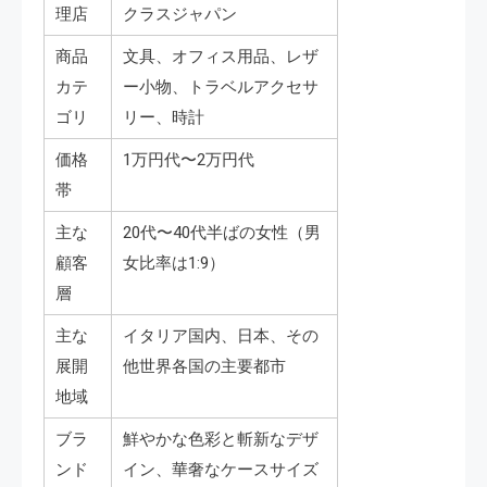
理店
クラスジャパン
商品
文具、オフィス用品、レザ
カテ
ー小物、トラベルアクセサ
ゴリ
リー、時計
価格
1万円代〜2万円代
帯
主な
20代〜40代半ばの女性（男
顧客
女比率は1:9）
層
主な
イタリア国内、日本、その
展開
他世界各国の主要都市
地域
ブラ
鮮やかな色彩と斬新なデザ
ンド
イン、華奢なケースサイズ