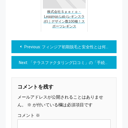
株式会社Ｓｐｅｒｏ・
Leggings Lab.(レギンスラ
ボ)｜デザイン数100種！ス
ポーツレギンス
投
Previous:
フィンジア初期脱毛と安全性とは何ですか？
稿
Next:
「テラスファクタリング口コミ」の「手続き」について教えてください。
ナ
ビ
コメントを残す
ゲ
メールアドレスが公開されることはありませ
ー
ん。
※
が付いている欄は必須項目です
コメント
※
シ