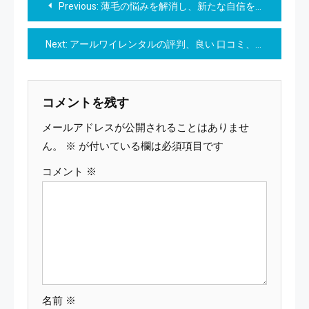
Previous:
薄毛の悩みを解消し、新たな自信を。ヒックスミノキシジル5で髪を取り戻そう！
稿
Next:
アールワイレンタルの評判、良い 口コミ、悪い口コミ、メリットとデメリットはどうなの？【徹底解説】
ナ
ビ
コメントを残す
ゲ
メールアドレスが公開されることはありませ
ー
ん。
※
が付いている欄は必須項目です
コメント
※
シ
ョ
ン
名前
※