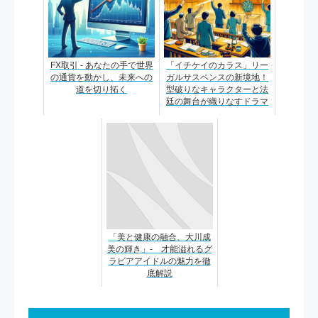
FX取引 - あなたの手で世界
「イチケイのカラス」リー
の通貨を動かし、未来への
ガルサスペンスの新境地！
道を切り拓く
型破りなキャラクターと法
廷の舞台が織りなすドラマ
「美と健康の融合、大川成
美の輝き」- 才能溢れるグ
ラビアアイドルの魅力を徹
底解説
投