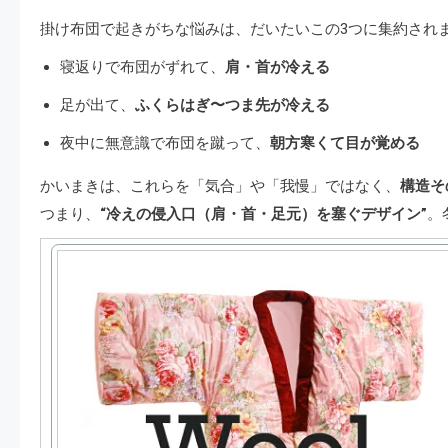
掛け布団で起きがちな悩みは、だいたいこの3つに集約され
寝返りで布団がずれて、
肩・首が冷える
足が出て、
ふくらはぎ〜つま先が冷える
夜中に無意識で布団を蹴って、
朝方寒くて目が覚める
かいまきは、これらを「気合」や「我慢」ではなく、
構造そ
つまり、
“冷えの侵入口（肩・首・足元）を塞ぐデザイン”
。