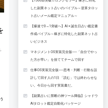
【1500部突破☆ロングセラー】稼ぎに特化
した副業ネット占いのバイブル～逆算タロッ
ト占いメール鑑定マニュアル～
【爆速で0→1突破へ】AI × 誕生日占い鑑定書
を
作成バイブル～稼ぎに特化した副業ネット占
いビジネス
,
着
マネジメントOS実装完全版──「自分でやっ
た方が早い」を捨ててチームで回す
仕事OS実装完全版──思考・判断・行動を設
計して回す人の1日 「読む」では終わらせな
い。今日から回す実装書だ。
【副業占いに禁断の神ツール降臨】シャドウ
う
AIタロット鑑定自動化パッケージ