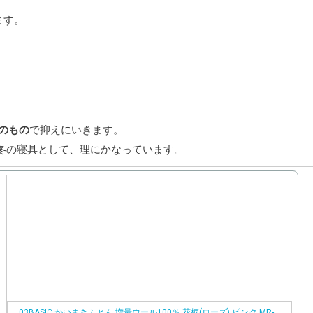
ます。
のもの
で抑えにいきます。
冬の寝具として、理にかなっています。
03BASIC かいまきふとん 増量ウール100％ 花柄(ローズ) ピンク MR-