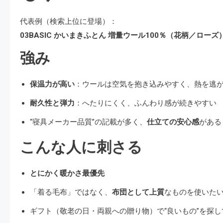
代表例（検索上位に登場）：
03BASIC かいまきふとん 増量ウール100％（花柄／ローズ
強み
保温力が高い
：ウールは空気を抱き込みやすく、熱を逃
耐久性と弾力
：へたりにくく、ふんわり感が続きやすい
“寝具メーカー品質”の記載が多く、
仕立ての安心感
がある
こんな人に刺さる
とにかく暖かさ最優先
「着る毛布」ではなく、
布団として上質
なものを使いた
ギフト（敬老の日・両親への贈り物）で“良いもの”を探し