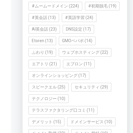
#ムームードメイン
(224)
#初期脱毛
(19)
#英会話
(13)
#英語学習
(24)
AI英会話
(23)
DNS設定
(17)
Etoren
(13)
GMOペパボ
(14)
ふわり
(19)
ウェブホスティング
(22)
エアトリ
(21)
エプロン
(11)
オンラインショッピング
(17)
スピークエル
(25)
セキュリティ
(29)
テクノロジー
(10)
く
テラスファクタリング口コミ
(11)
デメリット
(15)
ドメインサービス
(10)