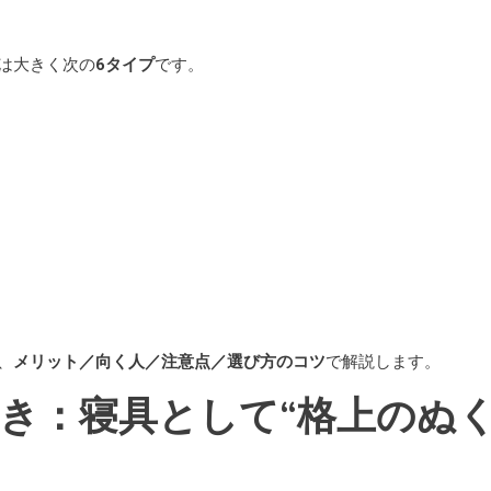
は大きく次の
6タイプ
です。
、
メリット／向く人／注意点／選び方のコツ
で解説します。
かいまき：寝具として“格上のぬ