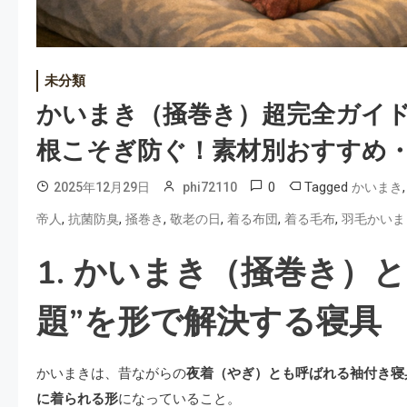
未分類
かいまき（掻巻き）超完全ガイド
根こそぎ防ぐ！素材別おすすめ・
0
Tagged
2025年12月29日
phi72110
かいまき
,
,
,
,
,
,
帝人
抗菌防臭
掻巻き
敬老の日
着る布団
着る毛布
羽毛かいま
1. かいまき（掻巻き）
題”を形で解決する寝具
かいまきは、昔ながらの
夜着（やぎ）とも呼ばれる袖付き寝
に着られる形
になっていること。