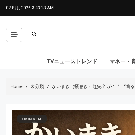
Skip
07 8月, 2026
3:43:14 AM
to
content
TVニューストレンド
マネー・
Home
未分類
かいまき（掻巻き）超完全ガイド｜“着る
1 MIN READ