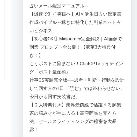
占いメール鑑定マニュアル～
【爆速で0→1突破へ】AI × 誕生日占い鑑定書
作成バイブル～稼ぎに特化した副業ネット占
いビジネス
【初心者OK!】Midjourney完全解説｜AI画像で
副業 プロンプト全公開！【豪華3大特典付
き！】
もうポストに悩まない！ChatGPT×ライティン
グ『ポスト量産術』
仕事OS実装完全版──思考・判断・行動を設計
して回す人の1日 「読む」では終わらせない。
今日から回す実装書だ。
【２大特典付き】業界最前線で活躍する起業
家の脳みそが手に入る！高額商品を売る方
法。セールスライティンングの秘密を大暴
露！