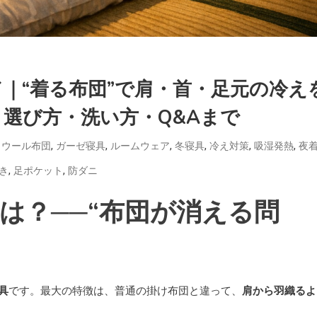
｜“着る布団”で肩・首・足元の冷え
選び方・洗い方・Q&Aまで
,
,
,
,
,
,
,
ウール布団
ガーゼ寝具
ルームウェア
冬寝具
冷え対策
吸湿発熱
夜
,
,
き
足ポケット
防ダニ
とは？──“布団が消える問
具
です。最大の特徴は、普通の掛け布団と違って、
肩から羽織るよ