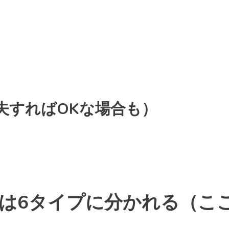
夫すればOKな場合も）
）
位は6タイプに分かれる（こ