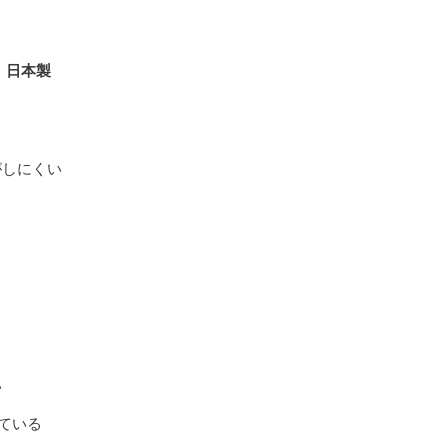
）日本製
がしにくい
い
ている