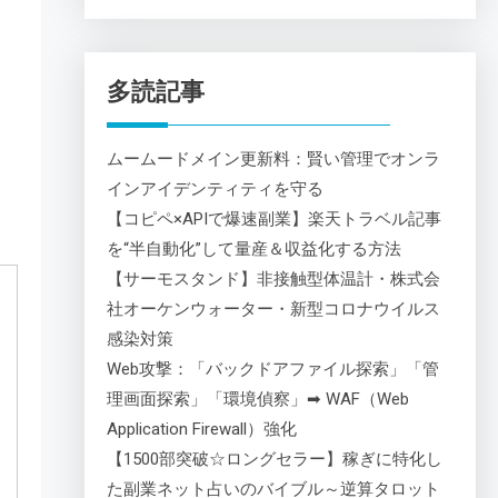
多読記事
ムームードメイン更新料：賢い管理でオンラ
インアイデンティティを守る
【コピペ×APIで爆速副業】楽天トラベル記事
を“半自動化”して量産＆収益化する方法
【サーモスタンド】非接触型体温計・株式会
社オーケンウォーター・新型コロナウイルス
感染対策
Web攻撃：「バックドアファイル探索」「管
理画面探索」「環境偵察」➡ WAF（Web
Application Firewall）強化
【1500部突破☆ロングセラー】稼ぎに特化し
た副業ネット占いのバイブル～逆算タロット