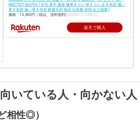
KM27021SH2F55 [ 羊毛 厚手 掻巻 掻巻き かい巻き かいまき布団 掻い
巻き布団 掻い巻き毛布 夜着毛布 寝具 日本製 布団 丸三綿業 ]
価格：15,400円（税込、送料無料)
(2025/12/29時点)
楽天で購入
が向いている人・向かない人
ど相性◎）