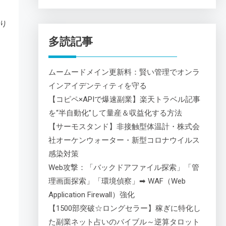
り
多読記事
ムームードメイン更新料：賢い管理でオンラ
インアイデンティティを守る
【コピペ×APIで爆速副業】楽天トラベル記事
を“半自動化”して量産＆収益化する方法
【サーモスタンド】非接触型体温計・株式会
社オーケンウォーター・新型コロナウイルス
感染対策
Web攻撃：「バックドアファイル探索」「管
理画面探索」「環境偵察」➡ WAF（Web
Application Firewall）強化
【1500部突破☆ロングセラー】稼ぎに特化し
た副業ネット占いのバイブル～逆算タロット