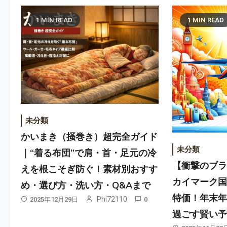
1 MIN READ
1 MIN READ
未分類
かいまき（掻巻き）超完全ガイド
未分類
｜“着る布団”で肩・首・足元の冷
【衝撃のブ
えを根こそぎ防ぐ！素材別おすす
カイマーク
め・選び方・洗い方・Q&Aまで
特価！年末
Phi72110
2025年12月29日
0
過ごす賢い