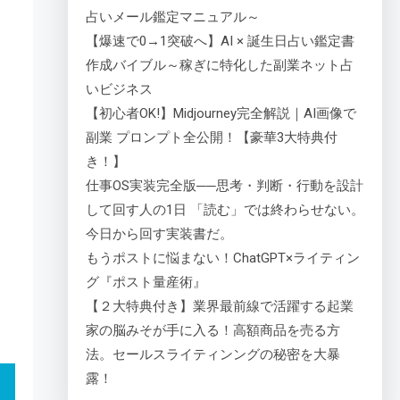
占いメール鑑定マニュアル～
【爆速で0→1突破へ】AI × 誕生日占い鑑定書
作成バイブル～稼ぎに特化した副業ネット占
いビジネス
【初心者OK!】Midjourney完全解説｜AI画像で
副業 プロンプト全公開！【豪華3大特典付
き！】
仕事OS実装完全版──思考・判断・行動を設計
して回す人の1日 「読む」では終わらせない。
今日から回す実装書だ。
もうポストに悩まない！ChatGPT×ライティン
グ『ポスト量産術』
【２大特典付き】業界最前線で活躍する起業
家の脳みそが手に入る！高額商品を売る方
法。セールスライティンングの秘密を大暴
露！