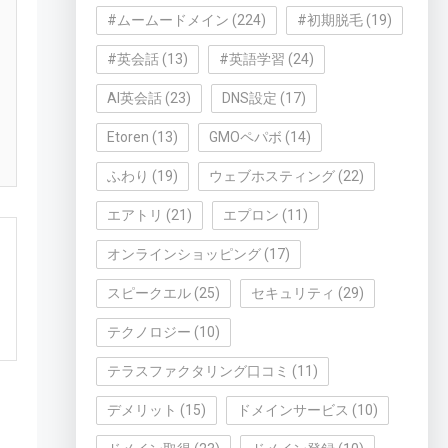
#ムームードメイン
(224)
#初期脱毛
(19)
#英会話
(13)
#英語学習
(24)
AI英会話
(23)
DNS設定
(17)
Etoren
(13)
GMOペパボ
(14)
ふわり
(19)
ウェブホスティング
(22)
エアトリ
(21)
エプロン
(11)
オンラインショッピング
(17)
スピークエル
(25)
セキュリティ
(29)
テクノロジー
(10)
テラスファクタリング口コミ
(11)
デメリット
(15)
ドメインサービス
(10)