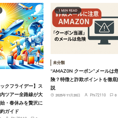
1 MIN READ
未分類
“AMAZ0N クーポン”メールは
険？特徴と詐欺ポイントを徹底
ラックフライデー】ス
説
国内ツアー全路線が大
Phi72110
2025年11月20日
0
年始・春休みを贅沢に
予約ガイド