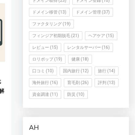
ドメイン取得
(23)
ドメイン登録
(10)
ドメイン移管
(13)
ドメイン管理
(37)
ファクタリング
(19)
フィンジア初期脱毛
(21)
ヘアケア
(15)
レビュー
(15)
レンタルサーバー
(16)
ロリポップ
(19)
健康
(18)
口コミ
(10)
国内旅行
(12)
旅行
(14)
危
海外旅行
(16)
育毛剤
(26)
評判
(13)
解
資金調達
(11)
防災
(10)
AH