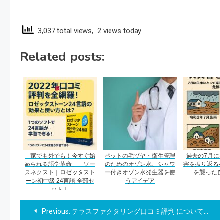
3,037 total views, 2 views today
Related posts:
「家でも外でも！今すぐ始
ペットの毛ヅヤ・衛生管理
過去の7月に
められる語学革命」 ソー
のためのオゾン水、シャワ
害を振り返る
スネクスト｜ロゼッタスト
ー付きオゾン水発生器を使
を襲った
ーン初中級 24言語 全部セ
うアイデア
ット｜
投
Previous:
テラスファクタリング口コミ評判 について教えてください。