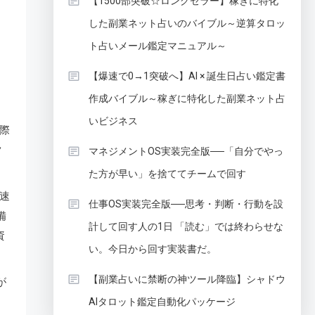
【1500部突破☆ロングセラー】稼ぎに特化
した副業ネット占いのバイブル～逆算タロッ
ト占いメール鑑定マニュアル～
【爆速で0→1突破へ】AI × 誕生日占い鑑定書
作成バイブル～稼ぎに特化した副業ネット占
いビジネス
際
ク
マネジメントOS実装完全版──「自分でやっ
た方が早い」を捨ててチームで回す
速
仕事OS実装完全版──思考・判断・行動を設
備
計して回す人の1日 「読む」では終わらせな
資
い。今日から回す実装書だ。
【副業占いに禁断の神ツール降臨】シャドウ
が
AIタロット鑑定自動化パッケージ