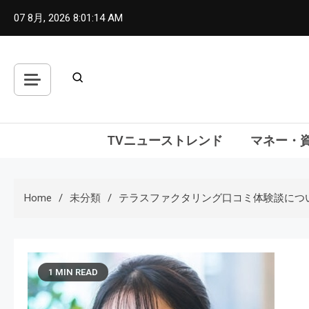
Skip
07 8月, 2026
8:01:15 AM
to
content
TVニューストレンド
マネー・
Home
未分類
テラスファクタリング口コミ体験談につ
1 MIN READ