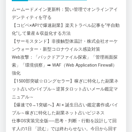
ムームードメイン更新料：賢い管理でオンラインアイ
デンティティを守る
【コピペ×APIで爆速副業】楽天トラベル記事を“半自動
化”して量産＆収益化する方法
【サーモスタンド】非接触型体温計・株式会社オーケ
ンウォーター・新型コロナウイルス感染対策
Web攻撃：「バックドアファイル探索」「管理画面探
索」「環境偵察」➡ WAF（Web Application Firewall）
強化
【1500部突破☆ロングセラー】稼ぎに特化した副業ネ
ット占いのバイブル～逆算タロット占いメール鑑定マ
ニュアル～
【爆速で0→1突破へ】AI × 誕生日占い鑑定書作成バイ
ブル～稼ぎに特化した副業ネット占いビジネス
仕事OS実装完全版──思考・判断・行動を設計して回
す人の1日 「読む」では終わらせない。今日から回す