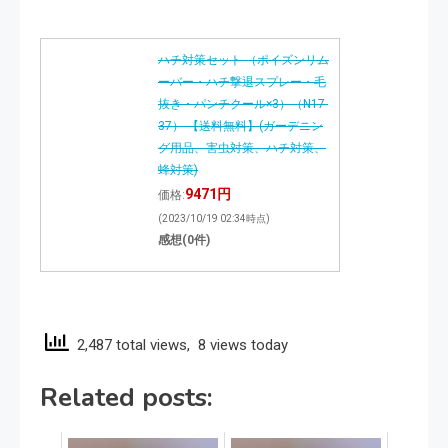
ハチ対策セット （ポイズンリム
ーバー・ハチ撃退スプレー・毛
抜き・パンチクール×3）（N17-
37） 【送料無料】(ガーデニン
グ用品、害虫対策、ハチ対策、
蜂対策)
9471円
価格:
(2023/10/19 02:34時点)
感想(0件)
2,487 total views, 8 views today
Related posts: