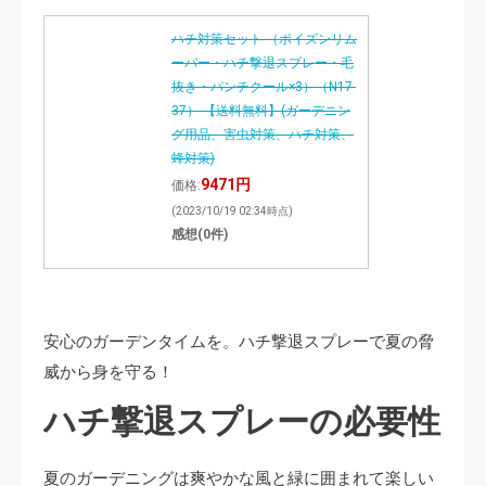
ハチ対策セット （ポイズンリム
ーバー・ハチ撃退スプレー・毛
抜き・パンチクール×3）（N17-
37） 【送料無料】(ガーデニン
グ用品、害虫対策、ハチ対策、
蜂対策)
9471円
価格:
(2023/10/19 02:34時点)
感想(0件)
安心のガーデンタイムを。ハチ撃退スプレーで夏の脅
威から身を守る！
ハチ撃退スプレーの必要性
夏のガーデニングは爽やかな風と緑に囲まれて楽しい