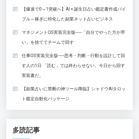
【爆速で0→1突破へ】AI × 誕生日占い鑑定書作成バイ
ブル～稼ぎに特化した副業ネット占いビジネス
マネジメントOS実装完全版──「自分でやった方が早
い」を捨ててチームで回す
仕事OS実装完全版──思考・判断・行動を設計して回
す人の1日 「読む」では終わらせない。今日から回す
実装書だ。
【副業占いに禁断の神ツール降臨】シャドウAIタロッ
ト鑑定自動化パッケージ
多読記事