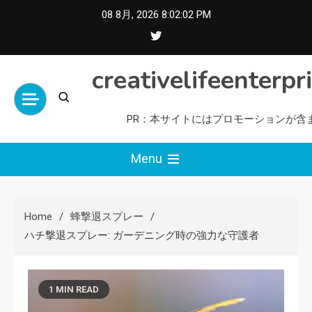
Skip
08 8月, 2026
8:02:03 PM
to
content
creativelifeenterpr
PR：本サイトにはプロモーションが含
Menu
Home
蜂撃退スプレー
ハチ撃退スプレー: ガーデニング時の強力な守護者
1 MIN READ