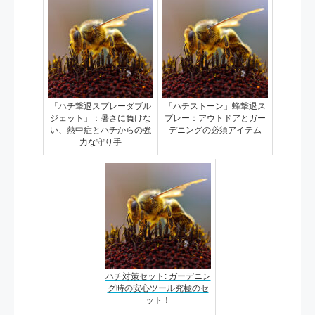
「ハチ撃退スプレーダブル
「ハチストーン」蜂撃退ス
ジェット」：暑さに負けな
プレー：アウトドアとガー
い、熱中症とハチからの強
デニングの必須アイテム
力な守り手
ハチ対策セット: ガーデニン
グ時の安心ツール究極のセ
ット！