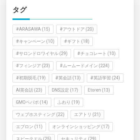
リ
タグ
ー
#ARASAWA
(15)
#アウトドア
(20)
#キャンペーン
(10)
#ギフト
(18)
#サロンドロワイヤル
(29)
#チョコレート
(10)
#フィンジア
(23)
#ムームードメイン
(224)
#初期脱毛
(19)
#英会話
(13)
#英語学習
(24)
AI英会話
(23)
DNS設定
(17)
Etoren
(13)
GMOペパボ
(14)
ふわり
(19)
ウェブホスティング
(22)
エアトリ
(21)
エプロン
(11)
オンラインショッピング
(17)
スピークエル
(25)
セキュリティ
(29)