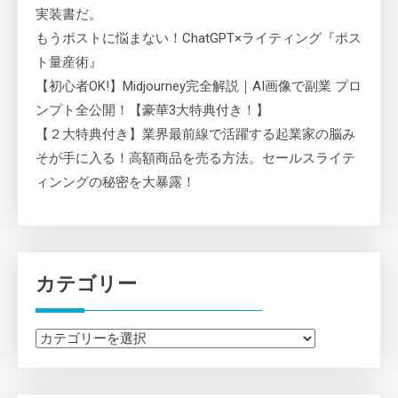
実装書だ。
もうポストに悩まない！ChatGPT×ライティング『ポス
ト量産術』
【初心者OK!】Midjourney完全解説｜AI画像で副業 プロ
ンプト全公開！【豪華3大特典付き！】
【２大特典付き】業界最前線で活躍する起業家の脳み
そが手に入る！高額商品を売る方法。セールスライテ
ィンングの秘密を大暴露！
カテゴリー
カ
テ
ゴ