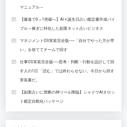
マニュアル～
【爆速で0→1突破へ】AI × 誕生日占い鑑定書作成バイ
ブル～稼ぎに特化した副業ネット占いビジネス
マネジメントOS実装完全版──「自分でやった方が早
い」を捨ててチームで回す
仕事OS実装完全版──思考・判断・行動を設計して回
す人の1日 「読む」では終わらせない。今日から回す
実装書だ。
【副業占いに禁断の神ツール降臨】シャドウAIタロッ
ト鑑定自動化パッケージ