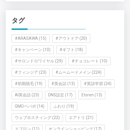
ゴ
リ
タグ
ー
#ARASAWA
(15)
#アウトドア
(20)
#キャンペーン
(10)
#ギフト
(18)
#サロンドロワイヤル
(29)
#チョコレート
(10)
#フィンジア
(23)
#ムームードメイン
(224)
#初期脱毛
(19)
#英会話
(13)
#英語学習
(24)
AI英会話
(23)
DNS設定
(17)
Etoren
(13)
GMOペパボ
(14)
ふわり
(19)
ウェブホスティング
(22)
エアトリ
(21)
エプロン
(11)
オンラインショッピング
(17)