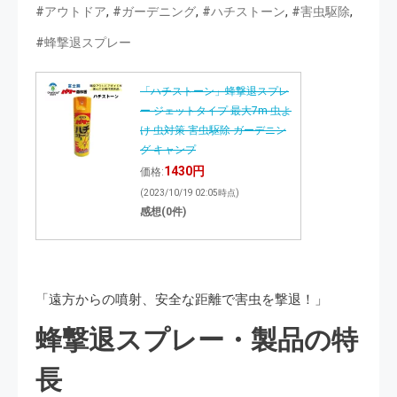
,
,
,
,
#アウトドア
#ガーデニング
#ハチストーン
#害虫駆除
#蜂撃退スプレー
「ハチストーン」蜂撃退スプレ
ー ジェットタイプ 最大7m 虫よ
け 虫対策 害虫駆除 ガーデニン
グ キャンプ
1430円
価格:
(2023/10/19 02:05時点)
感想(0件)
「遠方からの噴射、安全な距離で害虫を撃退！」
蜂撃退スプレー・製品の特
長