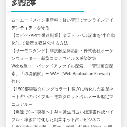
多読記事
ムームードメイン更新料：賢い管理でオンラインアイ
デンティティを守る
【コピペ×APIで爆速副業】楽天トラベル記事を“半自動
化”して量産＆収益化する方法
【サーモスタンド】非接触型体温計・株式会社オーケ
ンウォーター・新型コロナウイルス感染対策
Web攻撃：「バックドアファイル探索」「管理画面探
索」「環境偵察」➡ WAF（Web Application Firewall）
強化
【1500部突破☆ロングセラー】稼ぎに特化した副業ネ
ット占いのバイブル～逆算タロット占いメール鑑定マ
ニュアル～
【爆速で0→1突破へ】AI × 誕生日占い鑑定書作成バイ
ブル～稼ぎに特化した副業ネット占いビジネス