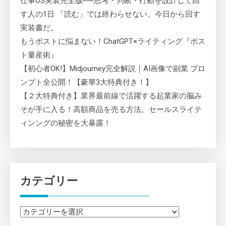
仕事OS実装完全版──思考・判断・行動を設計して回
す人の1日 「読む」では終わらせない。今日から回す
実装書だ。
もうポストに悩まない！ChatGPT×ライティング『ポス
ト量産術』
【初心者OK!】Midjourney完全解説｜AI画像で副業 プロ
ンプト全公開！【豪華3大特典付き！】
【２大特典付き】業界最前線で活躍する起業家の脳み
そが手に入る！高額商品を売る方法。セールスライテ
ィンングの秘密を大暴露！
カテゴリー
カ
テ