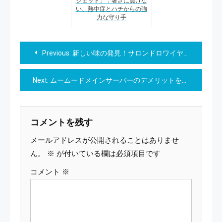
ジェット」：暑さに負けな
い、熱中症とハチからの強
力な守り手
投
Previous:
新しい味の発見！サロンドロワイヤルの新商品と再販売商品で、味わいの冒険へ！
稿
Next:
ムームードメインサーバーのデメリットを解説: 遭遇する問題とその対策
ナ
ビ
コメントを残す
ゲ
メールアドレスが公開されることはありませ
ー
ん。
※
が付いている欄は必須項目です
コメント
※
シ
ョ