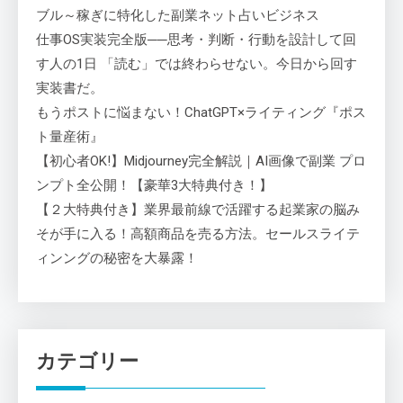
ブル～稼ぎに特化した副業ネット占いビジネス
仕事OS実装完全版──思考・判断・行動を設計して回
す人の1日 「読む」では終わらせない。今日から回す
実装書だ。
もうポストに悩まない！ChatGPT×ライティング『ポス
ト量産術』
【初心者OK!】Midjourney完全解説｜AI画像で副業 プロ
ンプト全公開！【豪華3大特典付き！】
【２大特典付き】業界最前線で活躍する起業家の脳み
そが手に入る！高額商品を売る方法。セールスライテ
ィンングの秘密を大暴露！
カテゴリー