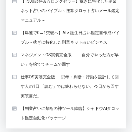
【1500部突破☆ロングセラー】稼ぎに特化した副業
ネット占いのバイブル～逆算タロット占いメール鑑定
マニュアル～
【爆速で0→1突破へ】AI × 誕生日占い鑑定書作成バイ
ブル～稼ぎに特化した副業ネット占いビジネス
マネジメントOS実装完全版──「自分でやった方が早
い」を捨ててチームで回す
仕事OS実装完全版──思考・判断・行動を設計して回
す人の1日 「読む」では終わらせない。今日から回す
実装書だ。
【副業占いに禁断の神ツール降臨】シャドウAIタロッ
ト鑑定自動化パッケージ