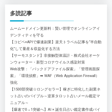
多読記事
ムームードメイン更新料：賢い管理でオンラインアイ
デンティティを守る
【コピペ×APIで爆速副業】楽天トラベル記事を“半自動
化”して量産＆収益化する方法
【サーモスタンド】非接触型体温計・株式会社オーケ
ンウォーター・新型コロナウイルス感染対策
Web攻撃：「バックドアファイル探索」「管理画面探
索」「環境偵察」➡ WAF（Web Application Firewall）
強化
【1500部突破☆ロングセラー】稼ぎに特化した副業ネ
ット占いのバイブル～逆算タロット占いメール鑑定マ
ニュアル～
【爆速で0→1突破へ】AI × 誕生日占い鑑定書作成バイ