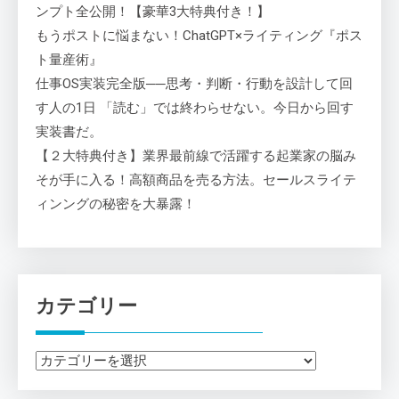
ンプト全公開！【豪華3大特典付き！】
もうポストに悩まない！ChatGPT×ライティング『ポス
ト量産術』
仕事OS実装完全版──思考・判断・行動を設計して回
す人の1日 「読む」では終わらせない。今日から回す
実装書だ。
【２大特典付き】業界最前線で活躍する起業家の脳み
そが手に入る！高額商品を売る方法。セールスライテ
ィンングの秘密を大暴露！
カテゴリー
カ
テ