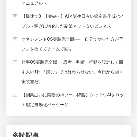
マニュアル～
【爆速で0→1突破へ】AI × 誕生日占い鑑定書作成バイ
ブル～稼ぎに特化した副業ネット占いビジネス
マネジメントOS実装完全版──「自分でやった方が早
い」を捨ててチームで回す
仕事OS実装完全版──思考・判断・行動を設計して回
す人の1日 「読む」では終わらせない。今日から回す
実装書だ。
【副業占いに禁断の神ツール降臨】シャドウAIタロッ
ト鑑定自動化パッケージ
多読記事