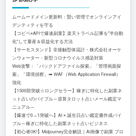
ムームードメイン更新料：賢い管理でオンラインアイ
デンティティを守る
【コピペ×APIで爆速副業】楽天トラベル記事を“半自動
化”して量産＆収益化する方法
【サーモスタンド】非接触型体温計・株式会社オーケ
ンウォーター・新型コロナウイルス感染対策
Web攻撃：「バックドアファイル探索」「管理画面探
索」「環境偵察」➡ WAF（Web Application Firewall）
強化
【1500部突破☆ロングセラー】稼ぎに特化した副業ネ
ット占いのバイブル～逆算タロット占いメール鑑定マ
ニュアル～
【爆速で0→1突破へ】AI × 誕生日占い鑑定書作成バイ
ブル～稼ぎに特化した副業ネット占いビジネス
【初心者OK!】Midjourney完全解説｜AI画像で副業 プロ