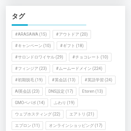
ゴ
リ
タグ
ー
#ARASAWA
(15)
#アウトドア
(20)
#キャンペーン
(10)
#ギフト
(18)
#サロンドロワイヤル
(29)
#チョコレート
(10)
#フィンジア
(23)
#ムームードメイン
(224)
#初期脱毛
(19)
#英会話
(13)
#英語学習
(24)
AI英会話
(23)
DNS設定
(17)
Etoren
(13)
GMOペパボ
(14)
ふわり
(19)
ウェブホスティング
(22)
エアトリ
(21)
エプロン
(11)
オンラインショッピング
(17)